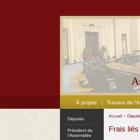
A
À propos
Travaux de l'
Accueil
>
Déput
Députés
Frais lié
Président de
l'Assemblée