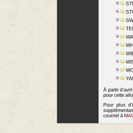
ST
ST
SW
TE
WAS
WHA
WIE
WIS
WO
YAK
À partir d'avr
pour cette all
Pour plus d'
supplémentai
courriel à
MAO