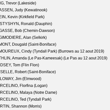
G, Trevor (Lakeside)
ASSEN, Judy (Kewatinook)
IN, Kevin (Kirkfield Park)
STYSHYN, Ronald (Dauphin)
GASSE, Bob (Chemin-Dawson)
IMODIERE, Alan (Selkirk)
ONT, Dougald (Saint-Boniface)
OUREUX, Cindy (Tyndall Park) (Burrows au 12 aout 2019)
HLIN, Amanda (Le Pas-Kameesak) (Le Pas au 12 aout 2019)
DSEY, Tom (Flin Flon)
SELLE, Robert (Saint-Boniface)
LOWAY, Jim (Elmwood)
RCELINO, Florfina (Logan)
RCELINO, Malaya (Notre Dame)
RCELINO, Ted (Tyndall Park)
RTIN, Shannon (Morris)