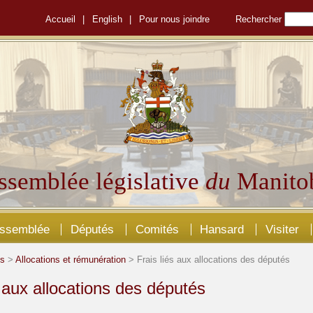
Accueil
|
English
|
Pour nous joindre
Rechercher
ssemblée législative
du
Manito
Assemblée
Députés
Comités
Hansard
Visiter
és
>
Allocations et rémunération
> Frais liés aux allocations des députés
s aux allocations des députés