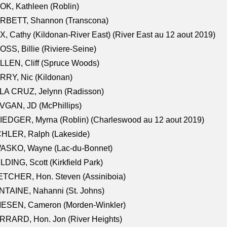
K, Kathleen (Roblin)
RBETT, Shannon (Transcona)
, Cathy (Kildonan-River East) (River East au 12 aout 2019)
SS, Billie (Riviere-Seine)
LEN, Cliff (Spruce Woods)
RY, Nic (Kildonan)
LA CRUZ, Jelynn (Radisson)
VGAN, JD (McPhillips)
EDGER, Myrna (Roblin) (Charleswood au 12 aout 2019)
CHLER, Ralph (Lakeside)
ASKO, Wayne (Lac-du-Bonnet)
LDING, Scott (Kirkfield Park)
TCHER, Hon. Steven (Assiniboia)
TAINE, Nahanni (St. Johns)
IESEN, Cameron (Morden-Winkler)
RRARD, Hon. Jon (River Heights)