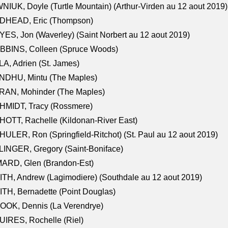
NIUK, Doyle (Turtle Mountain) (Arthur-Virden au 12 aout 2019)
DHEAD, Eric (Thompson)
ES, Jon (Waverley) (Saint Norbert au 12 aout 2019)
BBINS, Colleen (Spruce Woods)
A, Adrien (St. James)
NDHU, Mintu (The Maples)
RAN, Mohinder (The Maples)
HMIDT, Tracy (Rossmere)
OTT, Rachelle (Kildonan-River East)
ULER, Ron (Springfield-Ritchot) (St. Paul au 12 aout 2019)
INGER, Gregory (Saint-Boniface)
ARD, Glen (Brandon-Est)
TH, Andrew (Lagimodiere) (Southdale au 12 aout 2019)
TH, Bernadette (Point Douglas)
OOK, Dennis (La Verendrye)
IRES, Rochelle (Riel)