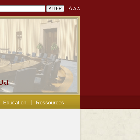
A
A
A
ba
Éducation
Ressources