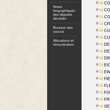
COO
Notes
CO
biographiques
des députés
COX
décédés
CRO
Bureaux des
CUL
caucus
CUR
Allocations et
DE
rémunération
DE
DRI
EI
EW
FIE
FLE
FON
FR
GE