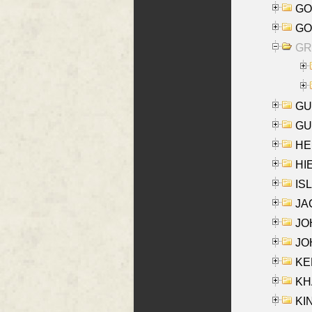
GO
GO
GR
GU
GU
HE
HIE
ISL
JA
JOH
JOH
KEN
KHA
KI