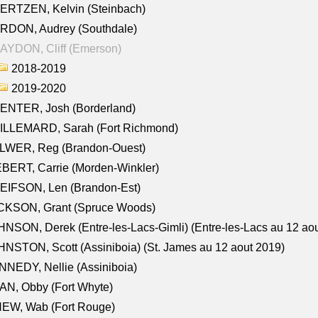
ERTZEN, Kelvin (Steinbach)
RDON, Audrey (Southdale)
AYDON, Cliff (Emerson)
2018-2019
2019-2020
ENTER, Josh (Borderland)
ILLEMARD, Sarah (Fort Richmond)
LWER, Reg (Brandon-Ouest)
BERT, Carrie (Morden-Winkler)
EIFSON, Len (Brandon-Est)
CKSON, Grant (Spruce Woods)
NSON, Derek (Entre-les-Lacs-Gimli) (Entre-les-Lacs au 12 ao
NSTON, Scott (Assiniboia) (St. James au 12 aout 2019)
NEDY, Nellie (Assiniboia)
N, Obby (Fort Whyte)
NEW, Wab (Fort Rouge)