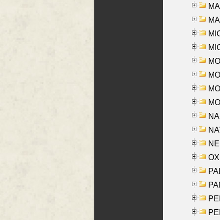
MAR
MAY
MI
MI
MO
MOR
MOS
MOY
NA
NAY
NES
OXE
PAL
PA
PE
PE