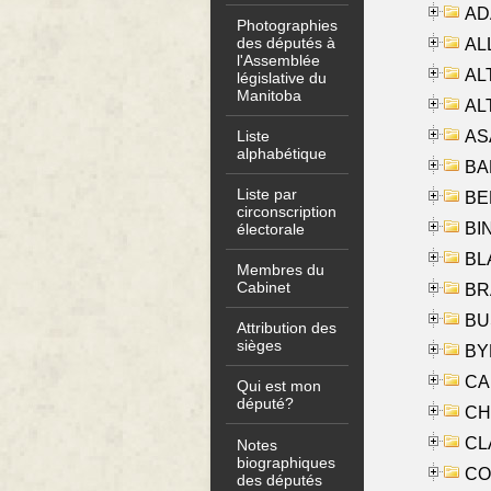
AD
Photographies
des députés à
ALL
l'Assemblée
AL
législative du
Manitoba
AL
AS
Liste
alphabétique
BA
Liste par
BER
circonscription
BI
électorale
BLA
Membres du
Cabinet
BRA
BUS
Attribution des
sièges
BYR
CA
Qui est mon
député?
CHE
CLA
Notes
biographiques
CO
des députés