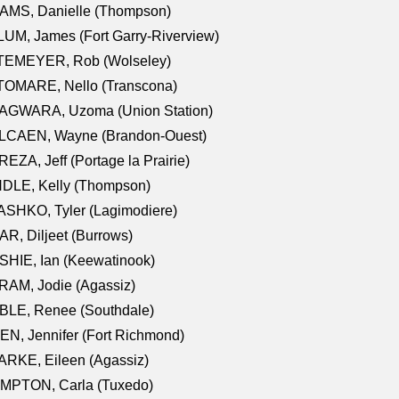
AMS, Danielle (Thompson)
UM, James (Fort Garry-Riverview)
TEMEYER, Rob (Wolseley)
TOMARE, Nello (Transcona)
AGWARA, Uzoma (Union Station)
LCAEN, Wayne (Brandon-Ouest)
EZA, Jeff (Portage la Prairie)
NDLE, Kelly (Thompson)
SHKO, Tyler (Lagimodiere)
R, Diljeet (Burrows)
HIE, Ian (Keewatinook)
AM, Jodie (Agassiz)
BLE, Renee (Southdale)
N, Jennifer (Fort Richmond)
RKE, Eileen (Agassiz)
MPTON, Carla (Tuxedo)