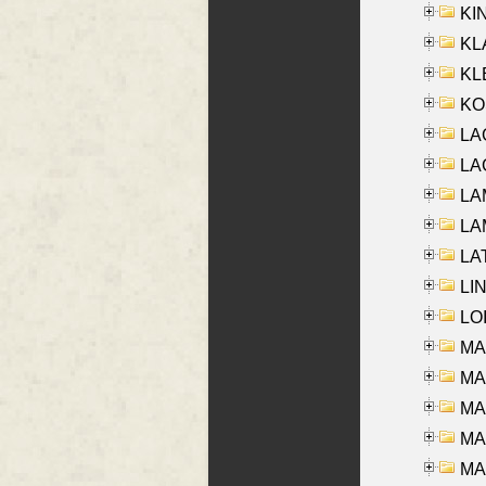
KIN
KL
KLE
KO
LA
LAG
LAM
LAM
LAT
LIN
LOI
MA
MA
MA
MA
MA