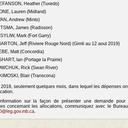
EFANSON, Heather (Tuxedo)
ONE, Lauren (Midland)
AN, Andrew (Minto)
ITSMA, James (Radisson)
YLIW, Mark (Fort Garry)
RTON, Jeff (Riviere Rouge Nord) (Gimli au 12 aout 2019)
BE, Matt (Concordia)
HART, Ian (Portage la Prairie)
WCHUK, Rick (Swan River)
IMOSKI, Blair (Transcona)
il 2018, seulement quelques mois, dans lequel les dépenses ont
ocation.
information sur la façon de présenter une demande pour
res concernant les allocations, communiquez avec le Bureau
@leg.gov.mb.ca
.