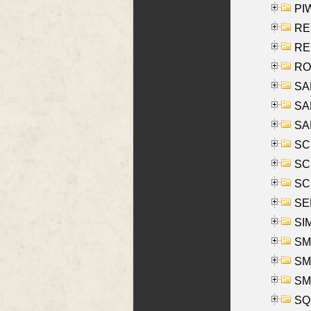
PIW
RE
REY
RO
SAL
SA
SA
SC
SCH
SCH
SEL
SIM
SMI
SMI
SM
SQU