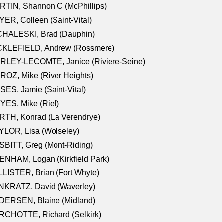
TIN, Shannon C (McPhillips)
ER, Colleen (Saint-Vital)
CHALESKI, Brad (Dauphin)
CKLEFIELD, Andrew (Rossmere)
RLEY-LECOMTE, Janice (Riviere-Seine)
OZ, Mike (River Heights)
ES, Jamie (Saint-Vital)
ES, Mike (Riel)
RTH, Konrad (La Verendrye)
LOR, Lisa (Wolseley)
BITT, Greg (Mont-Riding)
NHAM, Logan (Kirkfield Park)
LISTER, Brian (Fort Whyte)
NKRATZ, David (Waverley)
DERSEN, Blaine (Midland)
RCHOTTE, Richard (Selkirk)