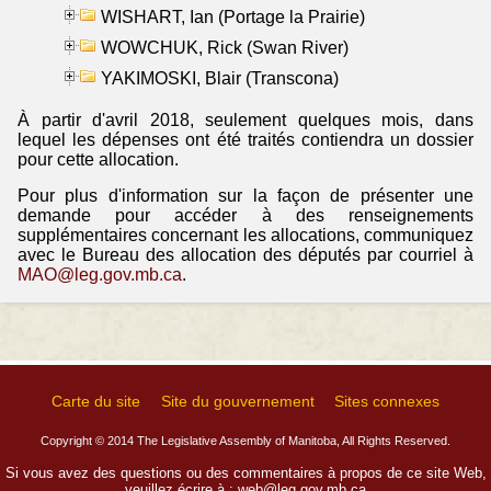
WISHART, Ian (Portage la Prairie)
WOWCHUK, Rick (Swan River)
YAKIMOSKI, Blair (Transcona)
À partir d'avril 2018, seulement quelques mois, dans
lequel les dépenses ont été traités contiendra un dossier
pour cette allocation.
Pour plus d'information sur la façon de présenter une
demande pour accéder à des renseignements
supplémentaires concernant les allocations, communiquez
avec le Bureau des allocation des députés par courriel à
MAO@leg.gov.mb.ca
.
Carte du site
Site du gouvernement
Sites connexes
Copyright © 2014 The Legislative Assembly of Manitoba, All Rights Reserved.
Si vous avez des questions ou des commentaires à propos de ce site Web,
veuillez écrire à :
web@leg.gov.mb.ca