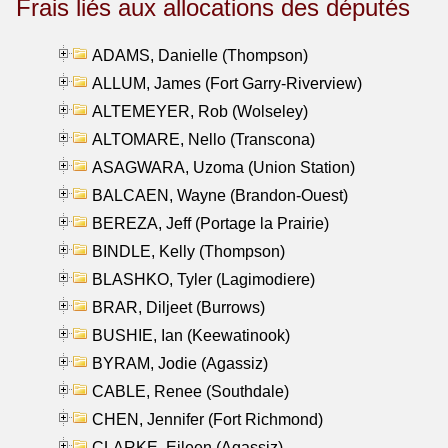
Frais liés aux allocations des députés
ADAMS, Danielle (Thompson)
ALLUM, James (Fort Garry-Riverview)
ALTEMEYER, Rob (Wolseley)
ALTOMARE, Nello (Transcona)
ASAGWARA, Uzoma (Union Station)
BALCAEN, Wayne (Brandon-Ouest)
BEREZA, Jeff (Portage la Prairie)
BINDLE, Kelly (Thompson)
BLASHKO, Tyler (Lagimodiere)
BRAR, Diljeet (Burrows)
BUSHIE, Ian (Keewatinook)
BYRAM, Jodie (Agassiz)
CABLE, Renee (Southdale)
CHEN, Jennifer (Fort Richmond)
CLARKE, Eileen (Agassiz)