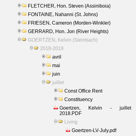
FLETCHER, Hon. Steven (Assiniboia)
FONTAINE, Nahanni (St. Johns)
FRIESEN, Cameron (Morden-Winkler)
GERRARD, Hon. Jon (River Heights)
GOERTZEN, Kelvin (Steinbach)
2018-2019
avril
mai
juin
juillet
Const Office Rent
Constituency
Goertzen, Kelvin - juillet
2018.PDF
Living
Goertzen-LV-July.pdf