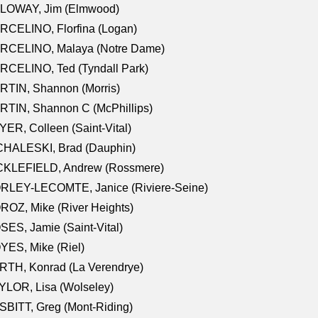
LOWAY, Jim (Elmwood)
RCELINO, Florfina (Logan)
RCELINO, Malaya (Notre Dame)
RCELINO, Ted (Tyndall Park)
RTIN, Shannon (Morris)
TIN, Shannon C (McPhillips)
ER, Colleen (Saint-Vital)
CHALESKI, Brad (Dauphin)
CKLEFIELD, Andrew (Rossmere)
RLEY-LECOMTE, Janice (Riviere-Seine)
OZ, Mike (River Heights)
ES, Jamie (Saint-Vital)
ES, Mike (Riel)
RTH, Konrad (La Verendrye)
LOR, Lisa (Wolseley)
BITT, Greg (Mont-Riding)