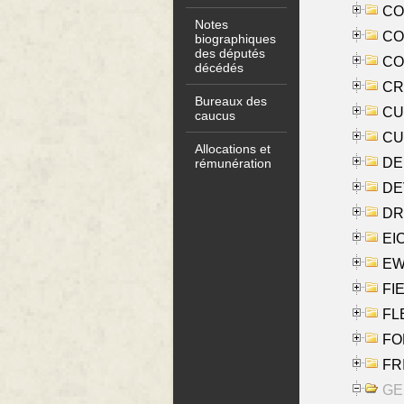
COO
Notes
CO
biographiques
des députés
COX
décédés
CRO
Bureaux des
CUL
caucus
CUR
Allocations et
DE
rémunération
DE
DRI
EI
EW
FIE
FLE
FON
FR
GE