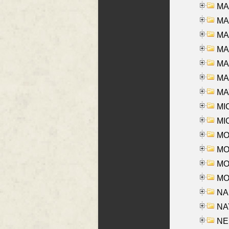
MA
MA
MA
MA
MA
MAR
MAY
MI
MI
MO
MOR
MOS
MOY
NA
NAY
NES