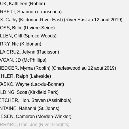
K, Kathleen (Roblin)
RBETT, Shannon (Transcona)
, Cathy (Kildonan-River East) (River East au 12 aout 2019)
SS, Billie (Riviere-Seine)
LEN, Cliff (Spruce Woods)
RY, Nic (Kildonan)
LA CRUZ, Jelynn (Radisson)
VGAN, JD (McPhillips)
EDGER, Myrna (Roblin) (Charleswood au 12 aout 2019)
CHLER, Ralph (Lakeside)
ASKO, Wayne (Lac-du-Bonnet)
LDING, Scott (Kirkfield Park)
TCHER, Hon. Steven (Assiniboia)
TAINE, Nahanni (St. Johns)
IESEN, Cameron (Morden-Winkler)
RRARD, Hon. Jon (River Heights)