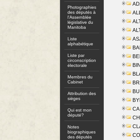
AD
Photographies
des députés à
ALL
l'Assemblée
AL
législative du
Manitoba
AL
AS
Liste
alphabétique
BA
Liste par
BER
circonscription
BI
électorale
BLA
Membres du
Cabinet
BRA
BUS
Attribution des
sièges
BYR
CA
Qui est mon
député?
CHE
CLA
Notes
biographiques
CO
des députés