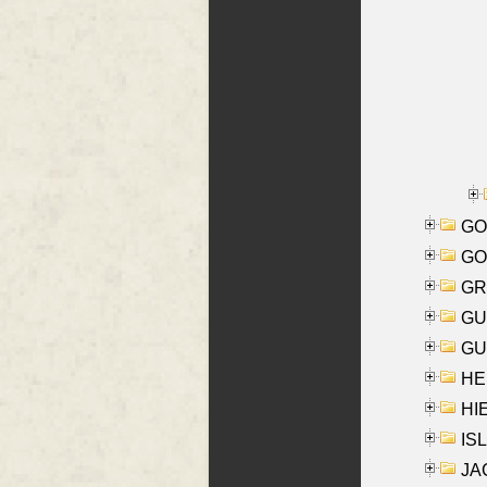
GO
GO
GR
GU
GU
HE
HIE
ISL
JA