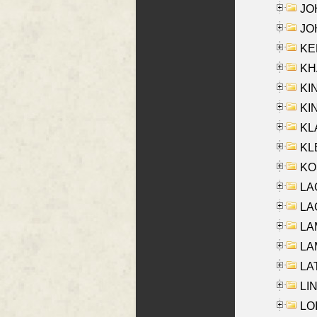
JOH
JOH
KEN
KHA
KI
KIN
KL
KLE
KO
LA
LAG
LAM
LAM
LAT
LIN
LOI