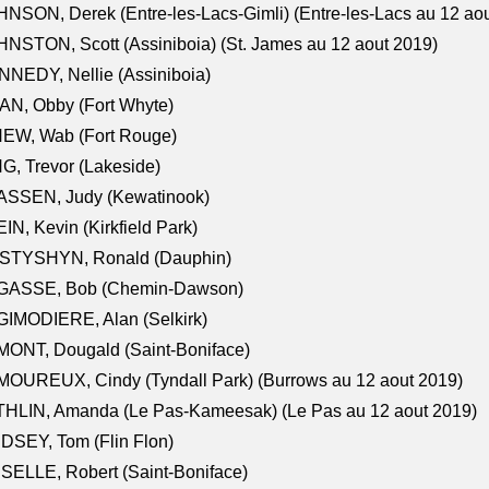
NSON, Derek (Entre-les-Lacs-Gimli) (Entre-les-Lacs au 12 ao
NSTON, Scott (Assiniboia) (St. James au 12 aout 2019)
NEDY, Nellie (Assiniboia)
N, Obby (Fort Whyte)
NEW, Wab (Fort Rouge)
G, Trevor (Lakeside)
ASSEN, Judy (Kewatinook)
IN, Kevin (Kirkfield Park)
STYSHYN, Ronald (Dauphin)
GASSE, Bob (Chemin-Dawson)
IMODIERE, Alan (Selkirk)
ONT, Dougald (Saint-Boniface)
OUREUX, Cindy (Tyndall Park) (Burrows au 12 aout 2019)
HLIN, Amanda (Le Pas-Kameesak) (Le Pas au 12 aout 2019)
DSEY, Tom (Flin Flon)
SELLE, Robert (Saint-Boniface)