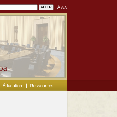
A
A
A
ba
Éducation
Ressources