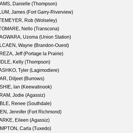
AMS, Danielle (Thompson)
UM, James (Fort Garry-Riverview)
TEMEYER, Rob (Wolseley)
TOMARE, Nello (Transcona)
AGWARA, Uzoma (Union Station)
LCAEN, Wayne (Brandon-Ouest)
EZA, Jeff (Portage la Prairie)
NDLE, Kelly (Thompson)
SHKO, Tyler (Lagimodiere)
R, Diljeet (Burrows)
HIE, Ian (Keewatinook)
AM, Jodie (Agassiz)
BLE, Renee (Southdale)
N, Jennifer (Fort Richmond)
RKE, Eileen (Agassiz)
MPTON, Carla (Tuxedo)