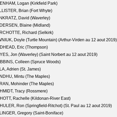
NHAM, Logan (Kirkfield Park)
LISTER, Brian (Fort Whyte)
NKRATZ, David (Waverley)
DERSEN, Blaine (Midland)
RCHOTTE, Richard (Selkirk)
NIUK, Doyle (Turtle Mountain) (Arthur-Virden au 12 aout 2019)
DHEAD, Eric (Thompson)
ES, Jon (Waverley) (Saint Norbert au 12 aout 2019)
BBINS, Colleen (Spruce Woods)
A, Adrien (St. James)
NDHU, Mintu (The Maples)
RAN, Mohinder (The Maples)
HMIDT, Tracy (Rossmere)
OTT, Rachelle (Kildonan-River East)
ULER, Ron (Springfield-Ritchot) (St. Paul au 12 aout 2019)
INGER, Gregory (Saint-Boniface)