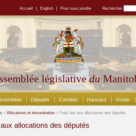
Accueil
|
English
|
Pour nous joindre
Rechercher
ssemblée législative
du
Manito
Assemblée
Députés
Comités
Hansard
Visiter
és
>
Allocations et rémunération
> Frais liés aux allocations des députés
s aux allocations des députés