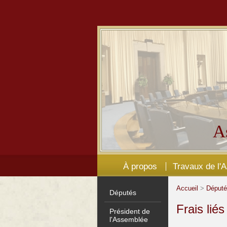
A
À propos
Travaux de l'
Accueil
>
Déput
Députés
Frais lié
Président de
l'Assemblée