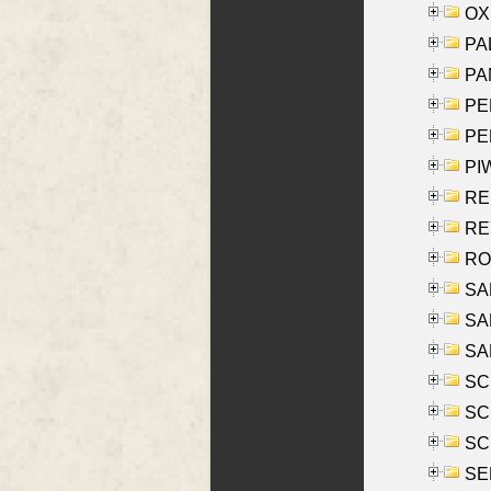
OXE
PAL
PA
PE
PE
PIW
RE
REY
RO
SAL
SA
SA
SC
SCH
SCH
SEL