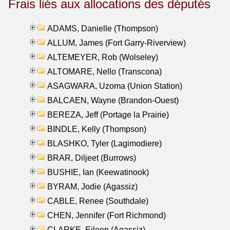
Frais liés aux allocations des députés
ADAMS, Danielle (Thompson)
ALLUM, James (Fort Garry-Riverview)
ALTEMEYER, Rob (Wolseley)
ALTOMARE, Nello (Transcona)
ASAGWARA, Uzoma (Union Station)
BALCAEN, Wayne (Brandon-Ouest)
BEREZA, Jeff (Portage la Prairie)
BINDLE, Kelly (Thompson)
BLASHKO, Tyler (Lagimodiere)
BRAR, Diljeet (Burrows)
BUSHIE, Ian (Keewatinook)
BYRAM, Jodie (Agassiz)
CABLE, Renee (Southdale)
CHEN, Jennifer (Fort Richmond)
CLARKE, Eileen (Agassiz)