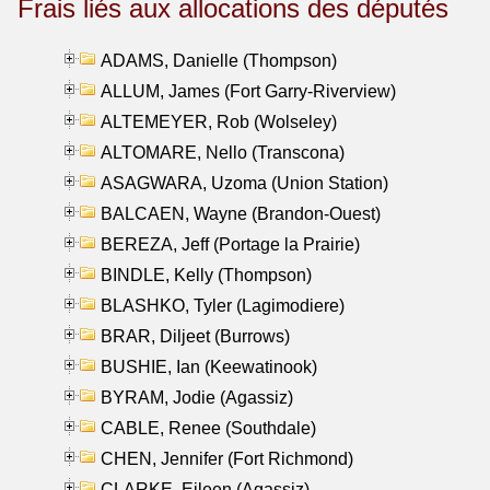
Frais liés aux allocations des députés
ADAMS, Danielle (Thompson)
ALLUM, James (Fort Garry-Riverview)
ALTEMEYER, Rob (Wolseley)
ALTOMARE, Nello (Transcona)
ASAGWARA, Uzoma (Union Station)
BALCAEN, Wayne (Brandon-Ouest)
BEREZA, Jeff (Portage la Prairie)
BINDLE, Kelly (Thompson)
BLASHKO, Tyler (Lagimodiere)
BRAR, Diljeet (Burrows)
BUSHIE, Ian (Keewatinook)
BYRAM, Jodie (Agassiz)
CABLE, Renee (Southdale)
CHEN, Jennifer (Fort Richmond)
CLARKE, Eileen (Agassiz)