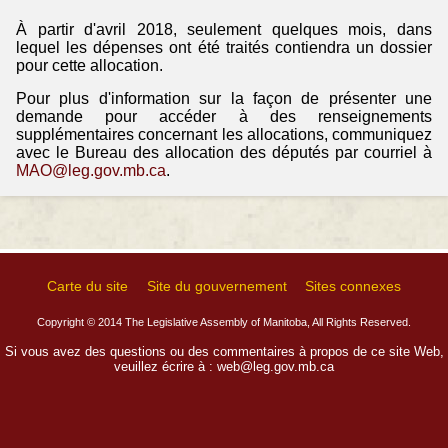
À partir d'avril 2018, seulement quelques mois, dans
lequel les dépenses ont été traités contiendra un dossier
pour cette allocation.
Pour plus d'information sur la façon de présenter une
demande pour accéder à des renseignements
supplémentaires concernant les allocations, communiquez
avec le Bureau des allocation des députés par courriel à
MAO@leg.gov.mb.ca
.
Carte du site
Site du gouvernement
Sites connexes
Copyright © 2014 The Legislative Assembly of Manitoba, All Rights Reserved.
Si vous avez des questions ou des commentaires à propos de ce site Web,
veuillez écrire à :
web@leg.gov.mb.ca