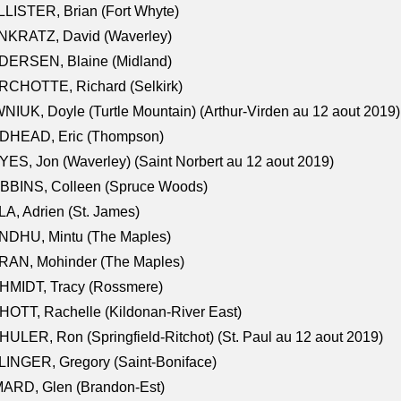
LISTER, Brian (Fort Whyte)
NKRATZ, David (Waverley)
DERSEN, Blaine (Midland)
RCHOTTE, Richard (Selkirk)
NIUK, Doyle (Turtle Mountain) (Arthur-Virden au 12 aout 2019)
DHEAD, Eric (Thompson)
ES, Jon (Waverley) (Saint Norbert au 12 aout 2019)
BBINS, Colleen (Spruce Woods)
A, Adrien (St. James)
NDHU, Mintu (The Maples)
RAN, Mohinder (The Maples)
HMIDT, Tracy (Rossmere)
OTT, Rachelle (Kildonan-River East)
ULER, Ron (Springfield-Ritchot) (St. Paul au 12 aout 2019)
INGER, Gregory (Saint-Boniface)
ARD, Glen (Brandon-Est)