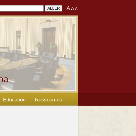
A
A
A
ba
Éducation
Ressources