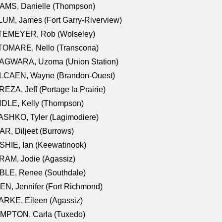
AMS, Danielle (Thompson)
UM, James (Fort Garry-Riverview)
TEMEYER, Rob (Wolseley)
TOMARE, Nello (Transcona)
AGWARA, Uzoma (Union Station)
LCAEN, Wayne (Brandon-Ouest)
EZA, Jeff (Portage la Prairie)
NDLE, Kelly (Thompson)
SHKO, Tyler (Lagimodiere)
R, Diljeet (Burrows)
HIE, Ian (Keewatinook)
AM, Jodie (Agassiz)
BLE, Renee (Southdale)
N, Jennifer (Fort Richmond)
RKE, Eileen (Agassiz)
MPTON, Carla (Tuxedo)