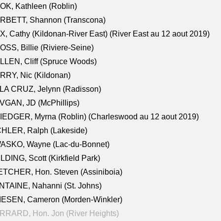
K, Kathleen (Roblin)
RBETT, Shannon (Transcona)
, Cathy (Kildonan-River East) (River East au 12 aout 2019)
SS, Billie (Riviere-Seine)
LEN, Cliff (Spruce Woods)
RY, Nic (Kildonan)
LA CRUZ, Jelynn (Radisson)
VGAN, JD (McPhillips)
EDGER, Myrna (Roblin) (Charleswood au 12 aout 2019)
CHLER, Ralph (Lakeside)
ASKO, Wayne (Lac-du-Bonnet)
LDING, Scott (Kirkfield Park)
TCHER, Hon. Steven (Assiniboia)
TAINE, Nahanni (St. Johns)
IESEN, Cameron (Morden-Winkler)
RRARD, Hon. Jon (River Heights)