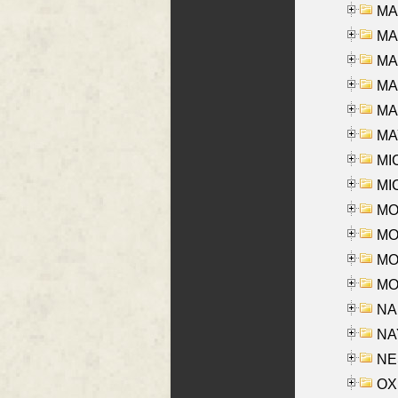
MA
MA
MA
MA
MAR
MAY
MI
MI
MO
MOR
MOS
MOY
NA
NAY
NES
OXE