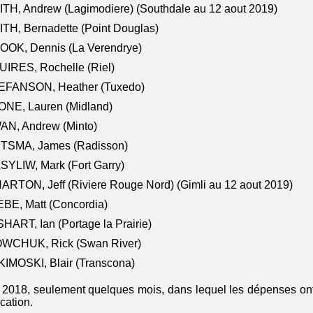
TH, Andrew (Lagimodiere) (Southdale au 12 aout 2019)
TH, Bernadette (Point Douglas)
OOK, Dennis (La Verendrye)
IRES, Rochelle (Riel)
EFANSON, Heather (Tuxedo)
ONE, Lauren (Midland)
AN, Andrew (Minto)
ITSMA, James (Radisson)
YLIW, Mark (Fort Garry)
RTON, Jeff (Riviere Rouge Nord) (Gimli au 12 aout 2019)
BE, Matt (Concordia)
HART, Ian (Portage la Prairie)
WCHUK, Rick (Swan River)
IMOSKI, Blair (Transcona)
il 2018, seulement quelques mois, dans lequel les dépenses ont
ocation.