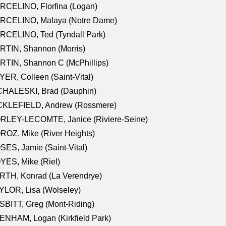
RCELINO, Florfina (Logan)
RCELINO, Malaya (Notre Dame)
RCELINO, Ted (Tyndall Park)
RTIN, Shannon (Morris)
TIN, Shannon C (McPhillips)
ER, Colleen (Saint-Vital)
CHALESKI, Brad (Dauphin)
CKLEFIELD, Andrew (Rossmere)
RLEY-LECOMTE, Janice (Riviere-Seine)
OZ, Mike (River Heights)
ES, Jamie (Saint-Vital)
ES, Mike (Riel)
RTH, Konrad (La Verendrye)
LOR, Lisa (Wolseley)
BITT, Greg (Mont-Riding)
NHAM, Logan (Kirkfield Park)