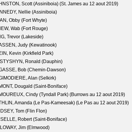
NSTON, Scott (Assiniboia) (St. James au 12 aout 2019)
NEDY, Nellie (Assiniboia)
N, Obby (Fort Whyte)
NEW, Wab (Fort Rouge)
G, Trevor (Lakeside)
ASSEN, Judy (Kewatinook)
IN, Kevin (Kirkfield Park)
STYSHYN, Ronald (Dauphin)
GASSE, Bob (Chemin-Dawson)
IMODIERE, Alan (Selkirk)
ONT, Dougald (Saint-Boniface)
OUREUX, Cindy (Tyndall Park) (Burrows au 12 aout 2019)
HLIN, Amanda (Le Pas-Kameesak) (Le Pas au 12 aout 2019)
DSEY, Tom (Flin Flon)
SELLE, Robert (Saint-Boniface)
LOWAY, Jim (Elmwood)