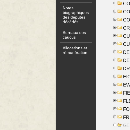
COO
Notes
CO
biographiques
des députés
COX
décédés
CRO
Bureaux des
CUL
caucus
CUR
Allocations et
DE
rémunération
DE
DRI
EI
EW
FIE
FLE
FON
FR
GE