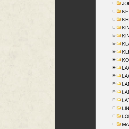
JOH
KEN
KHA
KI
KIN
KL
KLE
KO
LA
LAG
LAM
LAM
LAT
LIN
LOI
MA