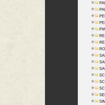
PAL
PA
PE
PE
PIW
RE
REY
RO
SAL
SA
SA
SC
SCH
SCH
SEL
SIM