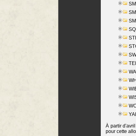
SMI
SMI
SM
SQU
ST
ST
SW
TE
WAS
WHA
WIE
WIS
WO
YAK
À partir d'avr
pour cette all