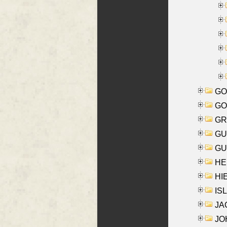
GO
GO
GR
GU
GU
HE
HIE
ISL
JA
JOH