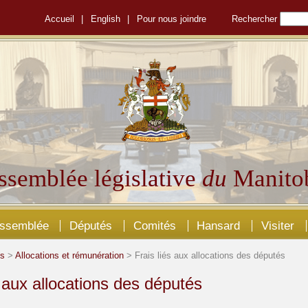
Accueil
|
English
|
Pour nous joindre
Rechercher
ssemblée législative
du
Manito
Assemblée
Députés
Comités
Hansard
Visiter
és
>
Allocations et rémunération
> Frais liés aux allocations des députés
s aux allocations des députés