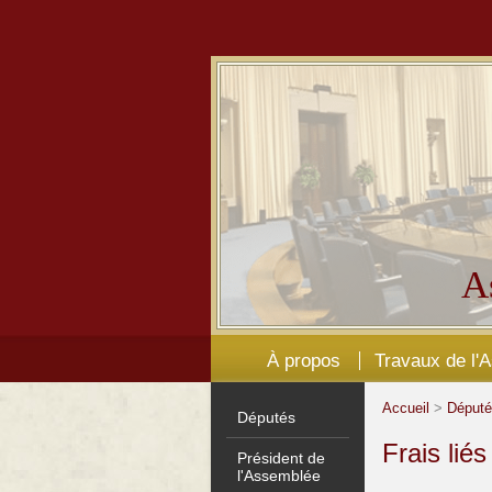
A
À propos
Travaux de l'
Accueil
>
Déput
Députés
Frais lié
Président de
l'Assemblée