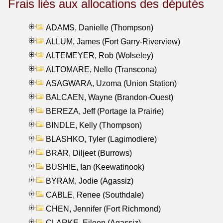
Frais liés aux allocations des députés
ADAMS, Danielle (Thompson)
ALLUM, James (Fort Garry-Riverview)
ALTEMEYER, Rob (Wolseley)
ALTOMARE, Nello (Transcona)
ASAGWARA, Uzoma (Union Station)
BALCAEN, Wayne (Brandon-Ouest)
BEREZA, Jeff (Portage la Prairie)
BINDLE, Kelly (Thompson)
BLASHKO, Tyler (Lagimodiere)
BRAR, Diljeet (Burrows)
BUSHIE, Ian (Keewatinook)
BYRAM, Jodie (Agassiz)
CABLE, Renee (Southdale)
CHEN, Jennifer (Fort Richmond)
CLARKE, Eileen (Agassiz)