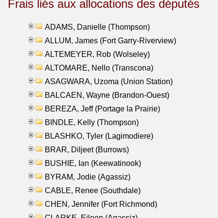
Frais liés aux allocations des députés
ADAMS, Danielle (Thompson)
ALLUM, James (Fort Garry-Riverview)
ALTEMEYER, Rob (Wolseley)
ALTOMARE, Nello (Transcona)
ASAGWARA, Uzoma (Union Station)
BALCAEN, Wayne (Brandon-Ouest)
BEREZA, Jeff (Portage la Prairie)
BINDLE, Kelly (Thompson)
BLASHKO, Tyler (Lagimodiere)
BRAR, Diljeet (Burrows)
BUSHIE, Ian (Keewatinook)
BYRAM, Jodie (Agassiz)
CABLE, Renee (Southdale)
CHEN, Jennifer (Fort Richmond)
CLARKE, Eileen (Agassiz)