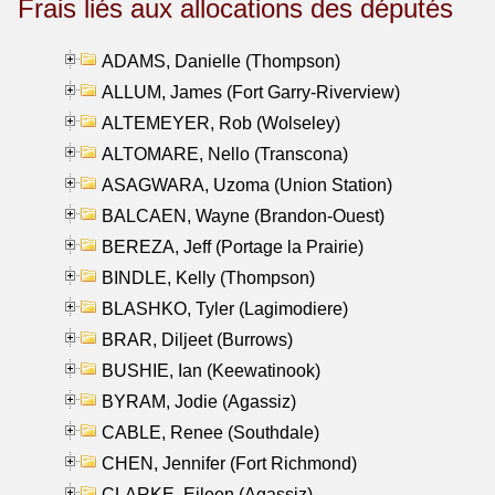
Frais liés aux allocations des députés
ADAMS, Danielle (Thompson)
ALLUM, James (Fort Garry-Riverview)
ALTEMEYER, Rob (Wolseley)
ALTOMARE, Nello (Transcona)
ASAGWARA, Uzoma (Union Station)
BALCAEN, Wayne (Brandon-Ouest)
BEREZA, Jeff (Portage la Prairie)
BINDLE, Kelly (Thompson)
BLASHKO, Tyler (Lagimodiere)
BRAR, Diljeet (Burrows)
BUSHIE, Ian (Keewatinook)
BYRAM, Jodie (Agassiz)
CABLE, Renee (Southdale)
CHEN, Jennifer (Fort Richmond)
CLARKE, Eileen (Agassiz)