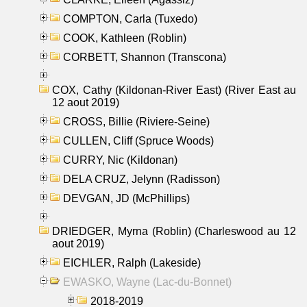
COMPTON, Carla (Tuxedo)
COOK, Kathleen (Roblin)
CORBETT, Shannon (Transcona)
COX, Cathy (Kildonan-River East) (River East au
12 aout 2019)
CROSS, Billie (Riviere-Seine)
CULLEN, Cliff (Spruce Woods)
CURRY, Nic (Kildonan)
DELA CRUZ, Jelynn (Radisson)
DEVGAN, JD (McPhillips)
DRIEDGER, Myrna (Roblin) (Charleswood au 12
aout 2019)
EICHLER, Ralph (Lakeside)
EWASKO, Wayne (Lac-du-Bonnet)
2018-2019