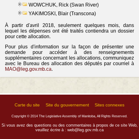
WOWCHUK, Rick (Swan River)
YAKIMOSKI, Blair (Transcona)
À partir d'avril 2018, seulement quelques mois, dans
lequel les dépenses ont été traités contiendra un dossier
pour cette allocation.
Pour plus d'information sur la façon de présenter une
demande pour accéder à des renseignements
supplémentaires concernant les allocations, communiquez
avec le Bureau des allocation des députés par courriel à
MAO@leg.gov.mb.ca
.
Carte du site
Site du gouvernement
Sites connexes
Copyright © 2014 The Legislative Assembly of Manitoba, All Rights Reserved.
Si vous avez des questions ou des commentaires à propos de ce site Web,
veuillez écrire à :
web@leg.gov.mb.ca