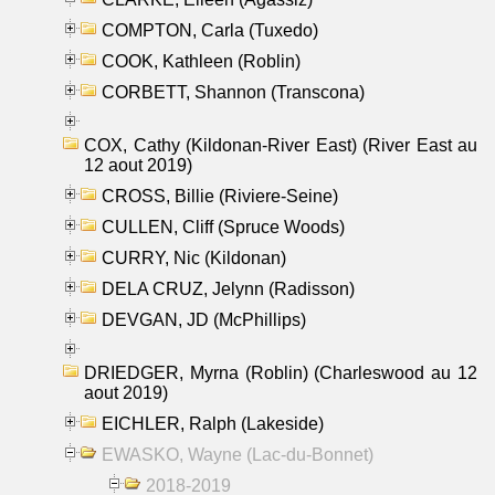
COMPTON, Carla (Tuxedo)
COOK, Kathleen (Roblin)
CORBETT, Shannon (Transcona)
COX, Cathy (Kildonan-River East) (River East au
12 aout 2019)
CROSS, Billie (Riviere-Seine)
CULLEN, Cliff (Spruce Woods)
CURRY, Nic (Kildonan)
DELA CRUZ, Jelynn (Radisson)
DEVGAN, JD (McPhillips)
DRIEDGER, Myrna (Roblin) (Charleswood au 12
aout 2019)
EICHLER, Ralph (Lakeside)
EWASKO, Wayne (Lac-du-Bonnet)
2018-2019