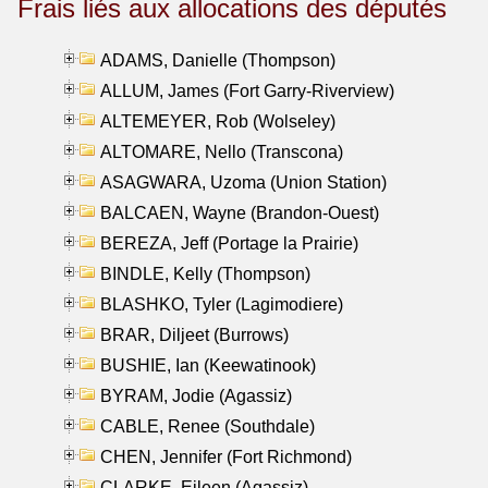
Frais liés aux allocations des députés
ADAMS, Danielle (Thompson)
ALLUM, James (Fort Garry-Riverview)
ALTEMEYER, Rob (Wolseley)
ALTOMARE, Nello (Transcona)
ASAGWARA, Uzoma (Union Station)
BALCAEN, Wayne (Brandon-Ouest)
BEREZA, Jeff (Portage la Prairie)
BINDLE, Kelly (Thompson)
BLASHKO, Tyler (Lagimodiere)
BRAR, Diljeet (Burrows)
BUSHIE, Ian (Keewatinook)
BYRAM, Jodie (Agassiz)
CABLE, Renee (Southdale)
CHEN, Jennifer (Fort Richmond)
CLARKE, Eileen (Agassiz)