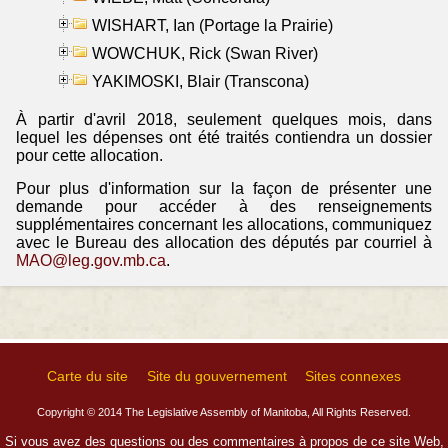
WISHART, Ian (Portage la Prairie)
WOWCHUK, Rick (Swan River)
YAKIMOSKI, Blair (Transcona)
À partir d'avril 2018, seulement quelques mois, dans
lequel les dépenses ont été traités contiendra un dossier
pour cette allocation.
Pour plus d'information sur la façon de présenter une
demande pour accéder à des renseignements
supplémentaires concernant les allocations, communiquez
avec le Bureau des allocation des députés par courriel à
MAO@leg.gov.mb.ca
.
Carte du site
Site du gouvernement
Sites connexes
Copyright © 2014 The Legislative Assembly of Manitoba, All Rights Reserved.
Si vous avez des questions ou des commentaires à propos de ce site Web,