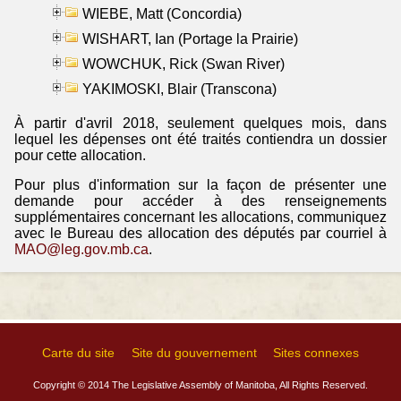
WIEBE, Matt (Concordia)
WISHART, Ian (Portage la Prairie)
WOWCHUK, Rick (Swan River)
YAKIMOSKI, Blair (Transcona)
À partir d'avril 2018, seulement quelques mois, dans
lequel les dépenses ont été traités contiendra un dossier
pour cette allocation.
Pour plus d'information sur la façon de présenter une
demande pour accéder à des renseignements
supplémentaires concernant les allocations, communiquez
avec le Bureau des allocation des députés par courriel à
MAO@leg.gov.mb.ca
.
Carte du site
Site du gouvernement
Sites connexes
Copyright © 2014 The Legislative Assembly of Manitoba, All Rights Reserved.