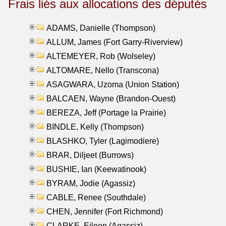
Frais liés aux allocations des députés
ADAMS, Danielle (Thompson)
ALLUM, James (Fort Garry-Riverview)
ALTEMEYER, Rob (Wolseley)
ALTOMARE, Nello (Transcona)
ASAGWARA, Uzoma (Union Station)
BALCAEN, Wayne (Brandon-Ouest)
BEREZA, Jeff (Portage la Prairie)
BINDLE, Kelly (Thompson)
BLASHKO, Tyler (Lagimodiere)
BRAR, Diljeet (Burrows)
BUSHIE, Ian (Keewatinook)
BYRAM, Jodie (Agassiz)
CABLE, Renee (Southdale)
CHEN, Jennifer (Fort Richmond)
CLARKE, Eileen (Agassiz)