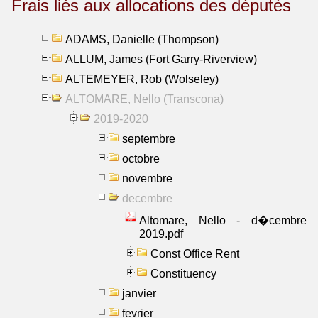
Frais liés aux allocations des députés
ADAMS, Danielle (Thompson)
ALLUM, James (Fort Garry-Riverview)
ALTEMEYER, Rob (Wolseley)
ALTOMARE, Nello (Transcona)
2019-2020
septembre
octobre
novembre
decembre
Altomare, Nello - d�cembre
2019.pdf
Const Office Rent
Constituency
janvier
fevrier