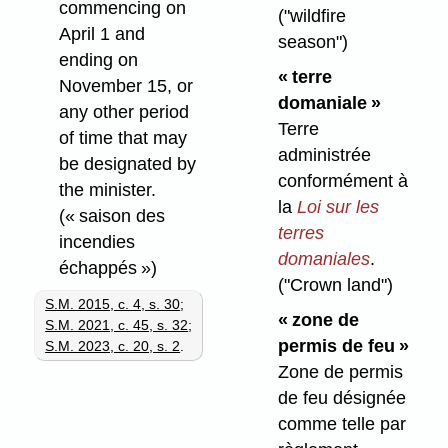
commencing on
("wildfire
April 1 and
season")
ending on
« terre
November 15, or
domaniale »
any other period
Terre
of time that may
administrée
be designated by
conformément à
the minister.
la
Loi sur les
(« saison des
terres
incendies
domaniales
.
échappés »)
("Crown land")
S.M. 2015, c. 4, s. 30
;
« zone de
S.M. 2021, c. 45, s. 32
;
permis de feu »
S.M. 2023, c. 20, s. 2
.
Zone de permis
de feu désignée
comme telle par