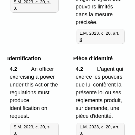
S.M. 2023, c. 20, s.
pouvoirs limités
3
.
dans la mesure
précisée.
L.M. 2023, c. 20, art.
3
.
Identification
Pièce d'identité
4.2
An officer
4.2
L'agent qui
exercising a power
exerce les pouvoirs
under this Act or the
que lui confèrent la
regulations must
présente loi ou ses
produce
règlements produit,
identification on
sur demande, une
request.
pièce d'identité.
S.M. 2023, c. 20, s.
L.M. 2023, c. 20, art.
3
.
3
.