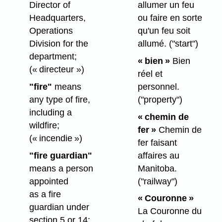
allumer un feu
Director of
ou faire en sorte
Headquarters,
qu'un feu soit
Operations
allumé.
("start")
Division for the
department;
« bien »
Bien
(« directeur »)
réel et
personnel.
"fire"
means
("property")
any type of fire,
including a
« chemin de
wildfire;
fer »
Chemin de
(« incendie »)
fer faisant
affaires au
"fire guardian"
Manitoba.
means a person
("railway")
appointed
as a fire
« Couronne »
guardian under
La Couronne du
section 5 or 14;