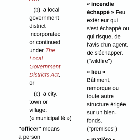
« incendie
(b)
a local
échappé »
Feu
government
extérieur qui
district
s'est échappé ou
incorporated
qui risque, de
or continued
l'avis d'un agent,
under
The
de s'échapper.
Local
("wildfire")
Government
« lieu »
Districts Act
,
Bâtiment,
or
remorque ou
(c)
a city,
toute autre
town or
structure érigée
village;
sur un bien-
(« municipalité »)
fonds.
("premises")
"officer"
means
a person
« matière »