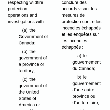
respecting wildfire
conclure des
protection
accords visant les
operations and
mesures de
investigations with
protection contre les
incendies échappés
(a)
the
et les enquêtes sur
Government of
les incendies
Canada;
échappés :
(b)
the
a)
le
government of
gouvernement
a province or
du Canada;
territory;
b)
le
(c)
the
gouvernement
government of
d'une autre
the United
province ou
States of
d'un territoire;
America or