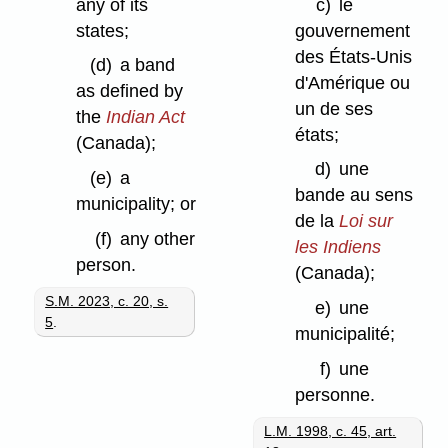
any of its
c)
le
states;
gouvernement
des États-Unis
(d)
a band
d'Amérique ou
as defined by
un de ses
the
Indian Act
états;
(Canada);
d)
une
(e)
a
bande au sens
municipality; or
de la
Loi sur
(f)
any other
les Indiens
person.
(Canada);
S.M. 2023, c. 20, s.
e)
une
5
.
municipalité;
f)
une
personne.
L.M. 1998, c. 45, art.