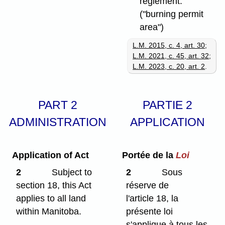
règlement.
("burning permit
area")
L.M. 2015, c. 4, art. 30
;
L.M. 2021, c. 45, art. 32
;
L.M. 2023, c. 20, art. 2
.
PART 2
PARTIE 2
ADMINISTRATION
APPLICATION
Application of Act
Portée de la
Loi
2
Subject to
2
Sous
section 18, this Act
réserve de
applies to all land
l'article 18, la
within Manitoba.
présente loi
s'applique à tous les