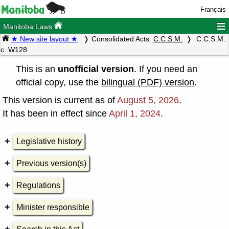
Français
≡
Manitoba Laws
★ New site layout ★
Consolidated Acts:
C.C.S.M.
C.C.S.M.
c. W128
This is an
unofficial version
. If you need an
official copy, use the
bilingual (PDF) version
.
This version is current as of
August 5, 2026
.
It has been in effect since
April 1, 2024
.
Legislative history
Previous version(s)
Regulations
Minister responsible