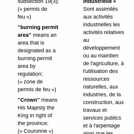
subsection 19(3);
industrielle »
(« permis de
Sont assimilés
feu »)
aux activités
industrielles les
"burning permit
activités relatives
area"
means an
au
area that is
développement
designated as a
ou au maintien
burning permit
de l'agriculture, à
area by
l'utilisation des
regulation;
ressources
(« zone de
naturelles, aux
permis de feu »)
industries, de la
"Crown"
means
construction, aux
His Majesty the
travaux et
King in right of
services publics
the province;
et à l'arpentage
(« Couronne »)
ainsi que les