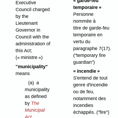
« garde-feu
Executive
temporaire »
Council charged
Personne
by the
nommée à
Lieutenant
titre de garde-feu
Governor in
temporaire en
Council with the
vertu du
administration of
paragraphe 7(17).
this Act;
("temporary fire
(« ministre »)
guardian")
"municipality"
« incendie »
means
S'entend de tout
(a)
a
genre d'incendie
municipality
ou de feu,
as defined
notamment des
by
The
incendies
Municipal
échappés.
("fire")
Act
,