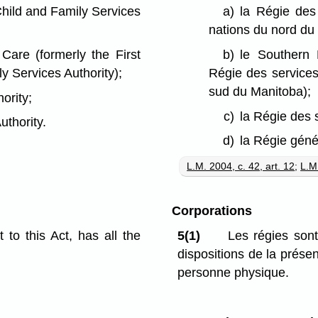
Child and Family Services
a)
la Régie des 
nations du nord du
Care (formerly the First
b)
le Southern 
y Services Authority);
Régie des services 
sud du Manitoba);
ority;
c)
la Régie des s
uthority.
d)
la Régie génér
L.M. 2004, c. 42, art. 12
;
L.M.
Corporations
 to this Act, has all the
5(1)
Les régies sont
dispositions de la présent
personne physique.