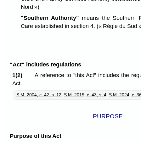
Nord »)
"Southern Authority"
means the Southern Fi
Care established in section 4.
(« Régie du Sud »
"Act" includes regulations
1(2)
A reference to "this Act" includes the re
Act.
S.M. 2004, c. 42, s. 12
;
S.M. 2015, c. 43, s. 4
;
S.M. 2024, c. 36
PURPOSE
Purpose of this Act