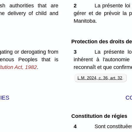
sh authorities that are
2
La présente loi
he delivery of child and
gérer et de prévoir la p
Manitoba.
Protection des droits d
gating or derogating from
3
La présente lo
genous Peoples that is
inhérent à l'autonomi
tution Act, 1982
.
reconnaît et que confirme
L.M. 2024, c. 36, art. 32
.
IES
C
Constitution de régies
4
Sont constituées