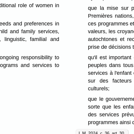
ditional role of women in
que la mise sur 
Premières nations,
eeds and preferences in
ces programmes et 
ild and family services,
valeurs, les croyan
 linguistic, familial and
autochtones et rec
prise de décisions t
oing responsibility to
qu'il est importan
rograms and services to
peuples dans tous 
services à l'enfant
sur des facteurs e
culturels;
que le gouvernemen
sorte que les enfa
des services prévu
programmes ainsi q
L.M. 2024, c. 36, art. 30
.