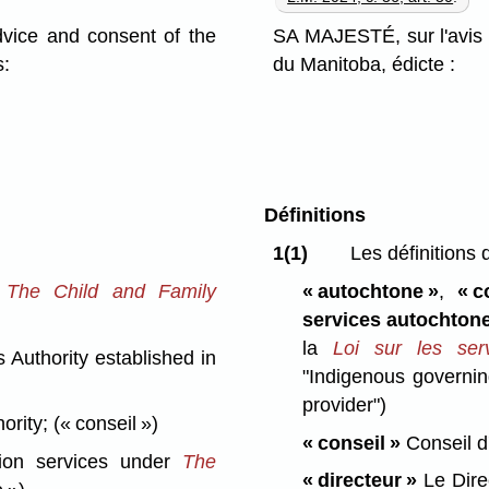
ce and consent of the
SA MAJESTÉ, sur l'avis 
s:
du Manitoba, édicte :
Définitions
1(1)
Les définitions 
n
The Child and Family
« autochtone »
,
« c
services autochtone
la
Loi sur les ser
Authority established in
"Indigenous governin
provider")
hority;
(« conseil »)
« conseil »
Conseil d'
tion services under
The
« directeur »
Le Direc