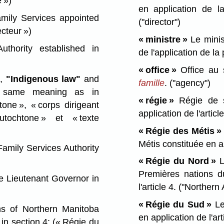
e »)
en application de 
amily Services appointed
("director")
ecteur »)
« ministre »
Le minis
thority established in
de l'application de la
« office »
Office au
"
,
"Indigenous law"
and
famille
.
("agency")
same meaning as in
« régie »
Régie de se
tone », « corps dirigeant
application de l'articl
utochtone » et « texte
« Régie des Métis »
Métis constituée en ap
amily Services Authority
« Régie du Nord »
La
Premières nations d
e Lieutenant Governor in
l'article 4.
("Northern 
« Régie du Sud »
Le
ns of Northern Manitoba
en application de l'art
 in section 4;
(« Régie du