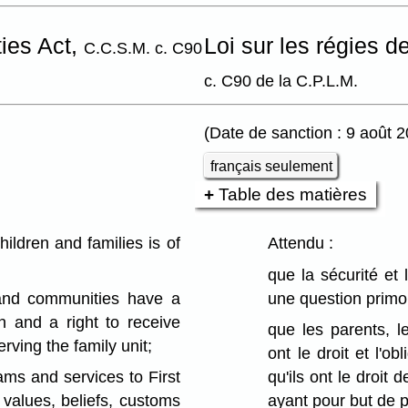
ties Act,
Loi sur les régies de
C.C.S.M. c. C90
c. C90 de la C.P.L.M.
(Date de sanction : 9 août 
français seulement
Table des matières
ildren and families is of
Attendu :
que la sécurité et 
and communities have a
une question primo
en and a right to receive
que les parents, le
rving the family unit;
ont le droit et l'
s and services to First
qu'ils ont le droit
 values, beliefs, customs
ayant pour but de pr