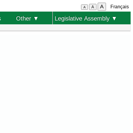
A
Français
A
A
s
Other ▼
Legislative Assembly ▼