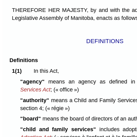
THEREFORE HER MAJESTY, by and with the advi
Legislative Assembly of Manitoba, enacts as follow
DEFINITIONS
Definitions
1(1)
In this Act,
"agency"
means an agency as defined i
Services Act
;
(« office »)
"authority"
means a Child and Family Services 
section 4;
(« régie »)
"board"
means the board of directors of an aut
"child and family services"
includes adop