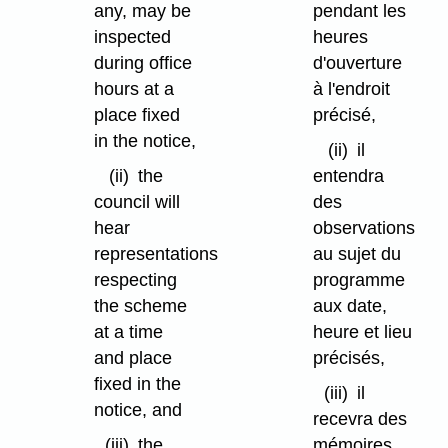
any, may be
pendant les
inspected
heures
during office
d'ouverture
hours at a
à l'endroit
place fixed
précisé,
in the notice,
(ii)
il
(ii)
the
entendra
council will
des
hear
observations
representations
au sujet du
respecting
programme
the scheme
aux date,
at a time
heure et lieu
and place
précisés,
fixed in the
(iii)
il
notice, and
recevra des
(iii)
the
mémoires