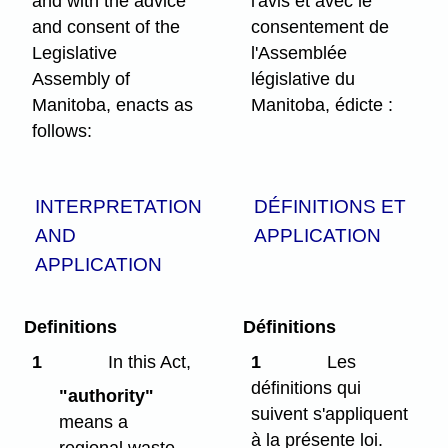
and with the advice
l'avis et avec le
and consent of the
consentement de
Legislative
l'Assemblée
Assembly of
législative du
Manitoba, enacts as
Manitoba, édicte :
follows:
INTERPRETATION
DÉFINITIONS ET
AND
APPLICATION
APPLICATION
Definitions
Définitions
1
In this Act,
1
Les
définitions qui
"authority"
suivent s'appliquent
means a
à la présente loi.