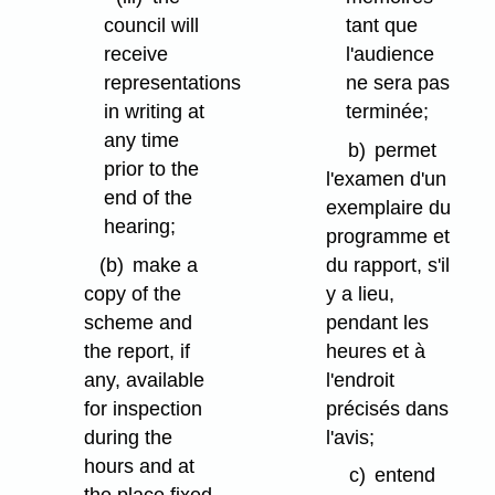
council will
tant que
receive
l'audience
representations
ne sera pas
in writing at
terminée;
any time
b)
permet
prior to the
l'examen d'un
end of the
exemplaire du
hearing;
programme et
(b)
make a
du rapport, s'il
copy of the
y a lieu,
scheme and
pendant les
the report, if
heures et à
any, available
l'endroit
for inspection
précisés dans
during the
l'avis;
hours and at
c)
entend
the place fixed