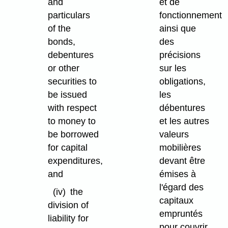
and
et de
particulars
fonctionnement
of the
ainsi que
bonds,
des
debentures
précisions
or other
sur les
securities to
obligations,
be issued
les
with respect
débentures
to money to
et les autres
be borrowed
valeurs
for capital
mobilières
expenditures,
devant être
and
émises à
l'égard des
(iv)
the
capitaux
division of
empruntés
liability for
pour couvrir