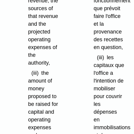
revenue, the
fonctionnement
sources of
que prévoit
that revenue
faire l'office
and the
et la
projected
provenance
operating
des recettes
expenses of
en question,
the
(iii)
les
authority,
capitaux que
(iii)
the
l'office a
amount of
l'intention de
money
mobiliser
proposed to
pour couvrir
be raised for
les
capital and
dépenses
operating
en
expenses
immobilisations