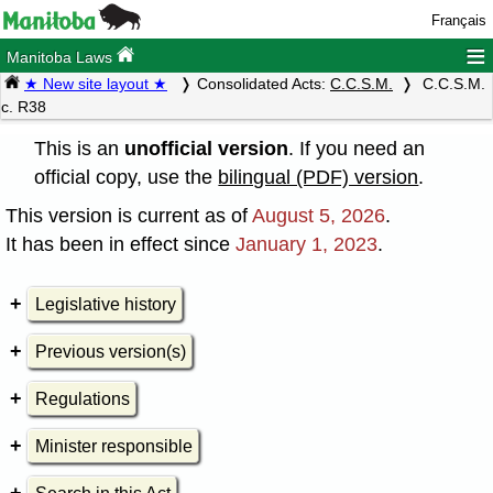
Français
≡
Manitoba Laws
★ New site layout ★
Consolidated Acts:
C.C.S.M.
C.C.S.M.
c. R38
This is an
unofficial version
. If you need an
official copy, use the
bilingual (PDF) version
.
This version is current as of
August 5, 2026
.
It has been in effect since
January 1, 2023
.
Legislative history
Previous version(s)
Regulations
Minister responsible