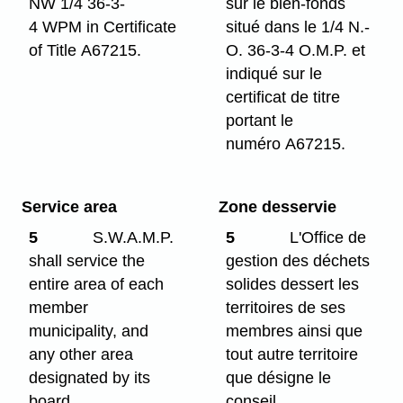
NW 1/4 36-3-
sur le bien-fonds
4 WPM in Certificate
situé dans le 1/4 N.-
of Title A67215.
O. 36-3-4 O.M.P. et
indiqué sur le
certificat de titre
portant le
numéro A67215.
Service area
Zone desservie
5
S.W.A.M.P.
5
L'Office de
shall service the
gestion des déchets
entire area of each
solides dessert les
member
territoires de ses
municipality, and
membres ainsi que
any other area
tout autre territoire
designated by its
que désigne le
board.
conseil