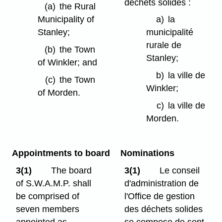
déchets solides :
(a)
the Rural
Municipality of
a)
la
Stanley;
municipalité
rurale de
(b)
the Town
Stanley;
of Winkler; and
b)
la ville de
(c)
the Town
Winkler;
of Morden.
c)
la ville de
Morden.
Appointments to board
Nominations
3(1)
The board
3(1)
Le conseil
of S.W.A.M.P. shall
d'administration de
be comprised of
l'Office de gestion
seven members
des déchets solides
appointed as
se compose de sept