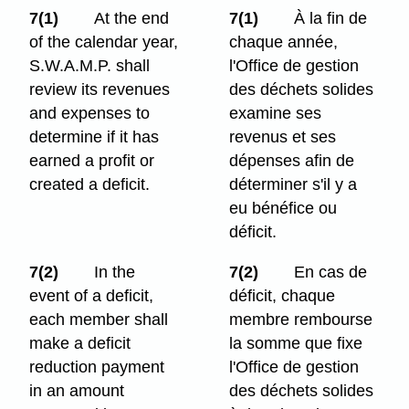
7(1)
At the end
7(1)
À la fin de
of the calendar year,
chaque année,
S.W.A.M.P. shall
l'Office de gestion
review its revenues
des déchets solides
and expenses to
examine ses
determine if it has
revenus et ses
earned a profit or
dépenses afin de
created a deficit.
déterminer s'il y a
eu bénéfice ou
déficit.
7(2)
In the
7(2)
En cas de
event of a deficit,
déficit, chaque
each member shall
membre rembourse
make a deficit
la somme que fixe
reduction payment
l'Office de gestion
in an amount
des déchets solides