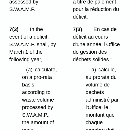
assessed by
à titre de paiement
S.W.A.M.P.
pour la réduction du
déficit.
7(3)
In the
7(3)
En cas de
event of a deficit,
déficit au cours
S.W.A.M.P. shall, by
d'une année, l'Office
March 1 of the
de gestion des
following year,
déchets solides :
(a)
calculate,
a)
calcule,
on a pro-rata
au prorata du
basis
volume de
according to
déchets
waste volume
administré par
processed by
l'Office, le
S.W.A.M.P.,
montant que
the amount of
chaque
each
membre doit