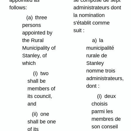
follows:
administrateurs dont
la nomination
(a)
three
s'établit comme
persons
suit :
appointed by
the Rural
a)
la
Municipality of
municipalité
Stanley, of
rurale de
which
Stanley
nomme trois
(i)
two
administrateurs,
shall be
dont :
members of
its council,
(i)
deux
and
choisis
parmi les
(ii)
one
membres de
shall be one
son conseil
of its