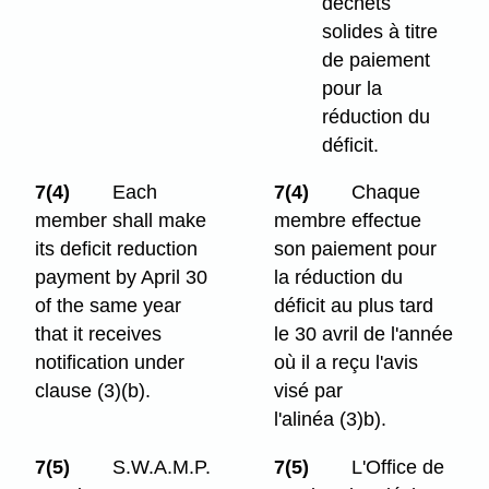
déchets
solides à titre
de paiement
pour la
réduction du
déficit.
7(4)
Each
7(4)
Chaque
member shall make
membre effectue
its deficit reduction
son paiement pour
payment by April 30
la réduction du
of the same year
déficit au plus tard
that it receives
le 30 avril de l'année
notification under
où il a reçu l'avis
clause (3)⁠(b).
visé par
l'alinéa (3)b).
7(5)
S.W.A.M.P.
7(5)
L'Office de