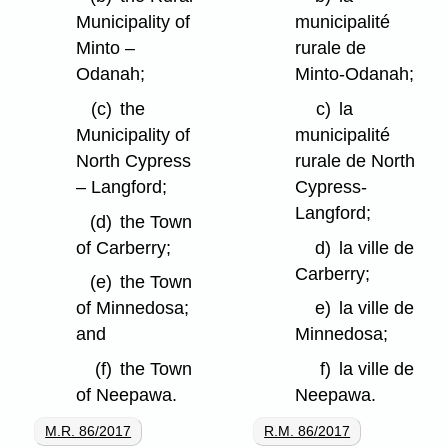
Municipality of
municipalité
Minto –
rurale de
Odanah;
Minto-Odanah;
(c)
the
c)
la
Municipality of
municipalité
North Cypress
rurale de North
– Langford;
Cypress-
Langford;
(d)
the Town
of Carberry;
d)
la ville de
Carberry;
(e)
the Town
of Minnedosa;
e)
la ville de
and
Minnedosa;
(f)
the Town
f)
la ville de
of Neepawa.
Neepawa.
M.R. 86/2017
R.M. 86/2017