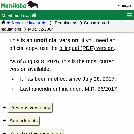
Français
≡
Manitoba Laws
★ New site layout ★
Regulations
Consolidated
regulations
M.R. 92/2004
This is an
unofficial version
. If you need an
official copy, use the
bilingual (PDF) version
.
As of August 8, 2026, this is the most current
version available.
It has been in effect since July 28, 2017.
Last amendment included:
M.R. 86/2017
Previous version(s)
Amendments
Search in this regulation