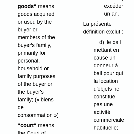
excéder
goods"
means
un an.
goods acquired
or used by the
La présente
buyer or
définition exclut :
members of the
d)
le bail
buyer's family,
mettant en
primarily for
cause un
personal,
donneur à
household or
bail pour qui
family purposes
la location
of the buyer or
d'objets ne
the buyer's
constitue
family;
(« biens
pas une
de
activité
consommation »)
commerciale
"court"
means
habituelle;
the Court of