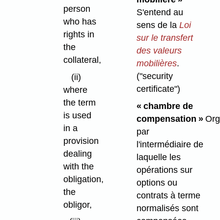
person
S'entend au
who has
sens de la
Loi
rights in
sur le transfert
the
des valeurs
collateral,
mobilières
.
("security
(ii)
certificate")
where
the term
« chambre de
is used
compensation »
Org
in a
par
provision
l'intermédiaire de
dealing
laquelle les
with the
opérations sur
obligation,
options ou
the
contrats à terme
obligor,
normalisés sont