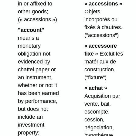
in or affixed to
« accessions »
other goods;
Objets
(« accessions »)
incorporés ou
fixés à d'autres.
"account"
("accessions")
means a
monetary
« accessoire
obligation not
fixe »
Exclut les
evidenced by
matériaux de
chattel paper or
construction.
an instrument,
("fixture")
whether or not it
« achat »
has been earned
Acquisition par
by performance,
vente, bail,
but does not
escompte,
include an
cession,
investment
négociation,
property;
hypothèque,