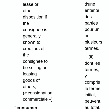
d'une
lease or
entente
other
des
disposition if
parties
the
pour un
consignee is
ou
generally
plusieurs
known to
termes,
creditors of
the
(ii)
consignee to
dont les
be selling or
termes,
leasing
y
goods of
compris
others;
le terme
(« consignation
initial,
commerciale »)
peuvent,
au total,
"consumer