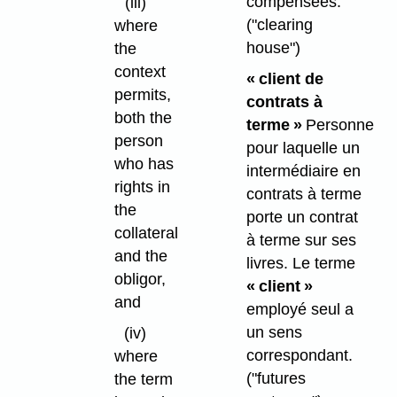
compensées.
(iii)
("clearing
where
house")
the
context
« client de
permits,
contrats à
both the
terme »
Personne
person
pour laquelle un
who has
intermédiaire en
rights in
contrats à terme
the
porte un contrat
collateral
à terme sur ses
and the
livres. Le terme
obligor,
« client »
and
employé seul a
un sens
(iv)
correspondant.
where
("futures
the term