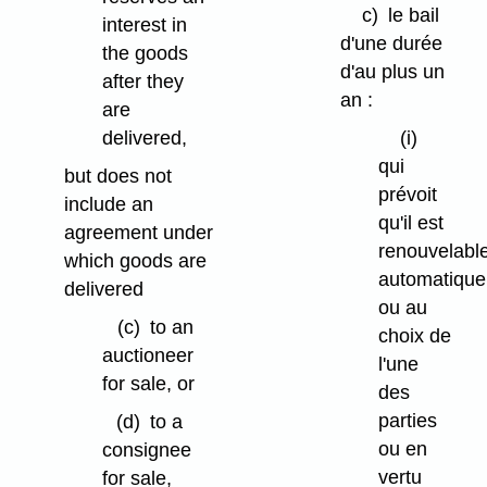
c)
le bail
interest in
d'une durée
the goods
d'au plus un
after they
an :
are
(i)
delivered,
qui
but does not
prévoit
include an
qu'il est
agreement under
renouvelabl
which goods are
automatiqu
delivered
ou au
(c)
to an
choix de
auctioneer
l'une
for sale, or
des
parties
(d)
to a
ou en
consignee
vertu
for sale,