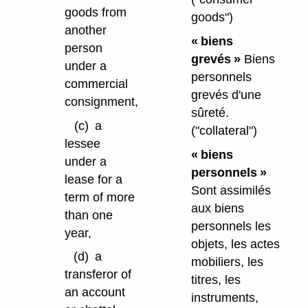
goods from
goods")
another
« biens
person
grevés »
Biens
under a
personnels
commercial
grevés d'une
consignment,
sûreté.
(c)
a
("collateral")
lessee
« biens
under a
personnels »
lease for a
Sont assimilés
term of more
aux biens
than one
personnels les
year,
objets, les actes
(d)
a
mobiliers, les
transferor of
titres, les
an account
instruments,