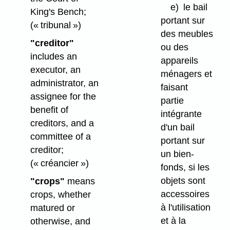
e)
le bail
King's Bench;
portant sur
(« tribunal »)
des meubles
"creditor"
ou des
includes an
appareils
executor, an
ménagers et
administrator, an
faisant
assignee for the
partie
benefit of
intégrante
creditors, and a
d'un bail
committee of a
portant sur
creditor;
un bien-
(« créancier »)
fonds, si les
objets sont
"crops"
means
accessoires
crops, whether
à l'utilisation
matured or
et à la
otherwise, and