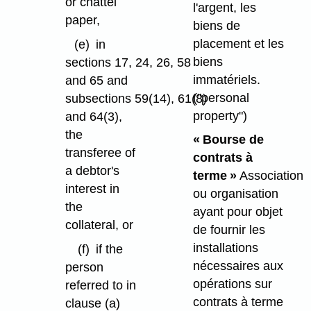
or chattel
l'argent, les
paper,
biens de
placement et les
(e)
in
biens
sections 17, 24, 26, 58
immatériels.
and 65 and
("personal
subsections 59(14), 61(8)
property")
and 64(3),
the
« Bourse de
transferee of
contrats à
a debtor's
terme »
Association
interest in
ou organisation
the
ayant pour objet
collateral, or
de fournir les
installations
(f)
if the
nécessaires aux
person
opérations sur
referred to in
contrats à terme
clause (a)