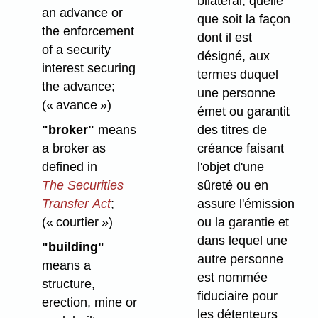
bilatéral, quelle
an advance or
que soit la façon
the enforcement
dont il est
of a security
désigné, aux
interest securing
termes duquel
the advance;
une personne
(« avance »)
émet ou garantit
"broker"
means
des titres de
a broker as
créance faisant
defined in
l'objet d'une
The Securities
sûreté ou en
Transfer Act
;
assure l'émission
(« courtier »)
ou la garantie et
dans lequel une
"building"
autre personne
means a
est nommée
structure,
fiduciaire pour
erection, mine or
les détenteurs