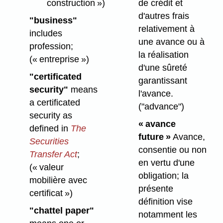
de crédit et
construction »)
d'autres frais
"business"
relativement à
includes
une avance ou à
profession;
la réalisation
(« entreprise »)
d'une sûreté
"certificated
garantissant
security"
means
l'avance.
a certificated
("advance")
security as
« avance
defined in
The
future »
Avance,
Securities
consentie ou non
Transfer Act
;
en vertu d'une
(« valeur
obligation; la
mobilière avec
présente
certificat »)
définition vise
"chattel paper"
notamment les