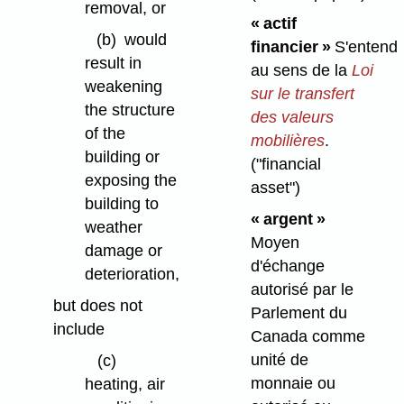
removal, or
« actif
(b)
would
financier »
S'entend
result in
au sens de la
Loi
weakening
sur le transfert
the structure
des valeurs
of the
mobilières
.
building or
("financial
exposing the
asset")
building to
« argent »
weather
Moyen
damage or
d'échange
deterioration,
autorisé par le
but does not
Parlement du
include
Canada comme
unité de
(c)
monnaie ou
heating, air