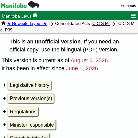
Français
≡
Manitoba Laws
★ New site layout ★
Consolidated Acts:
C.C.S.M.
C.C.S.M.
c. P35
This is an
unofficial version
. If you need an
official copy, use the
bilingual (PDF) version
.
This version is current as of
August 6, 2026
.
It has been in effect since
June 1, 2026
.
Legislative history
Previous version(s)
Regulations
Minister responsible