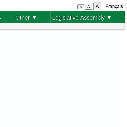
A
Français
A
A
s
Other ▼
Legislative Assembly ▼