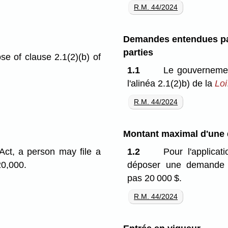
R.M. 44/2024
Demandes entendues par
parties
e of clause 2.1(2)⁠(b) of
1.1
Le gouvernement
l'alinéa 2.1(2)b) de la
Loi
R.M. 44/2024
Montant maximal d'une
 Act, a person may file a
1.2
Pour l'applicat
20,000.
déposer une demande 
pas 20 000 $.
R.M. 44/2024