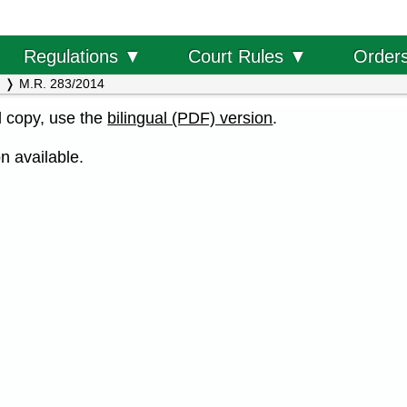
Order
Regulations ▼
Court Rules ▼
M.R. 283/2014
al copy, use the
bilingual (PDF) version
.
n available.