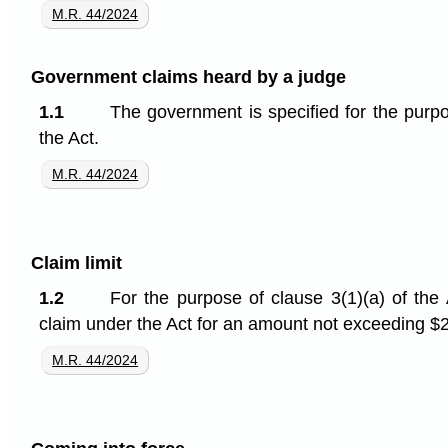
M.R. 44/2024
Government claims heard by a judge
1.1
The government is specified for the purpos
the Act.
M.R. 44/2024
Claim limit
1.2
For the purpose of clause 3(1)⁠(a) of the
claim under the Act for an amount not exceeding $
M.R. 44/2024