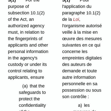
5(1)
For the
5(1)
Pour
purpose of
l'application du
subsection 10.1(2)
paragraphe 10.1(2)
of the Act, an
de la
Loi
,
authorized agency
l'organisme autorisé
must, in relation to
veille à la mise en
the fingerprints of
œuvre des mesures
applicants and other
suivantes en ce qui
personal information
concerne les
in the agency's
empreintes digitales
custody or under its
des auteurs de
control relating to
demande et toute
applicants, ensure
autre information
personnelle en sa
(a)
that the
possession ou sous
safeguards to
son contrôle :
protect the
confidentiality
a)
les