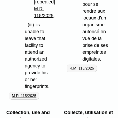
[repealed]
pour se
M.R.
rendre aux
115/2025
,
locaux d'un
(iii)
is
organisme
unable to
autorisé en
leave that
vue de la
facility to
prise de ses
attend an
empreintes
authorized
digitales.
agency to
R.M. 115/2025
provide his
or her
fingerprints.
M.R. 115/2025
Collection, use and
Collecte, utilisation et