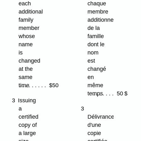
each
chaque
additional
membre
family
additionnel
member
de la
whose
famille
name
dont le
is
nom
changed
est
at the
changé
same
en
time
$50
même
temps
50 $
3
Issuing
a
3
certified
Délivrance
copy of
d'une
a large
copie