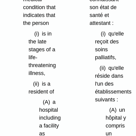
condition that
son état de
indicates that
santé et
the person
attestant :
(i)
is in
(i)
qu'elle
the late
reçoit des
stages of a
soins
life-
palliatifs,
threatening
(ii)
qu'elle
illness,
réside dans
(ii)
is a
l'un des
resident of
établissements
suivants :
(A)
a
hospital
(A)
un
including
hôpital y
a facility
compris
as
un