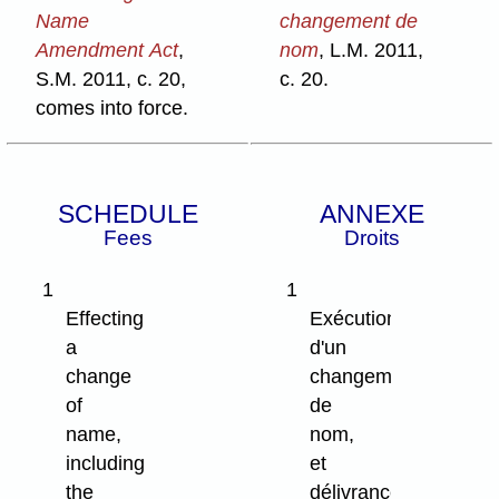
Name
changement de
Amendment Act
,
nom
, L.M. 2011,
S.M. 2011, c. 20,
c. 20.
comes into force.
SCHEDULE
ANNEXE
Fees
Droits
1
1
Effecting
Exécution
a
d'un
change
changement
of
de
name,
nom,
including
et
the
délivrance