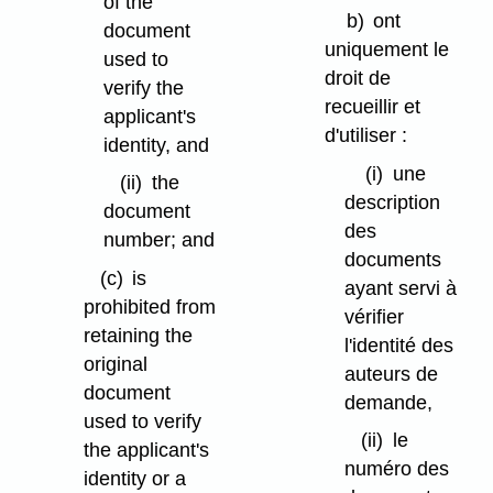
of the
b)
ont
document
uniquement le
used to
droit de
verify the
recueillir et
applicant's
d'utiliser :
identity, and
(i)
une
(ii)
the
description
document
des
number; and
documents
(c)
is
ayant servi à
prohibited from
vérifier
retaining the
l'identité des
original
auteurs de
document
demande,
used to verify
(ii)
le
the applicant's
numéro des
identity or a