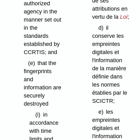
de ses
authorized
attributions en
agency in the
vertu de la
Loi
;
manner set out
in the
d)
il
standards
conserve les
established by
empreintes
CCRTIS; and
digitales et
l'information
(e)
that the
de la manière
fingerprints
définie dans
and
les normes
information are
établies par le
securely
SCICTR;
destroyed
e)
les
(i)
in
empreintes
accordance
digitales et
with time
l'information
limits and