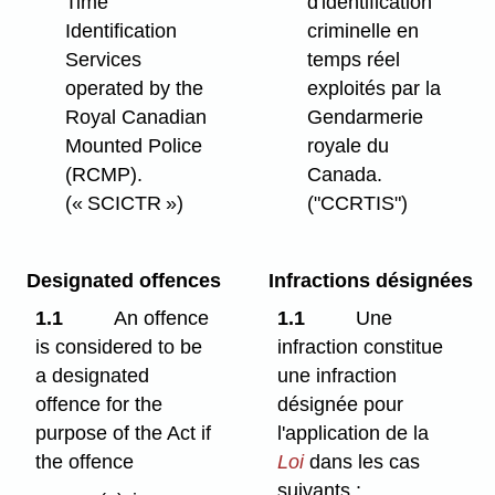
Time
d'identification
Identification
criminelle en
Services
temps réel
operated by the
exploités par la
Royal Canadian
Gendarmerie
Mounted Police
royale du
(RCMP).
Canada.
(« SCICTR »)
("CCRTIS")
Designated offences
Infractions désignées
1.1
An offence
1.1
Une
is considered to be
infraction constitue
a designated
une infraction
offence for the
désignée pour
purpose of the Act if
l'application de la
the offence
Loi
dans les cas
suivants :