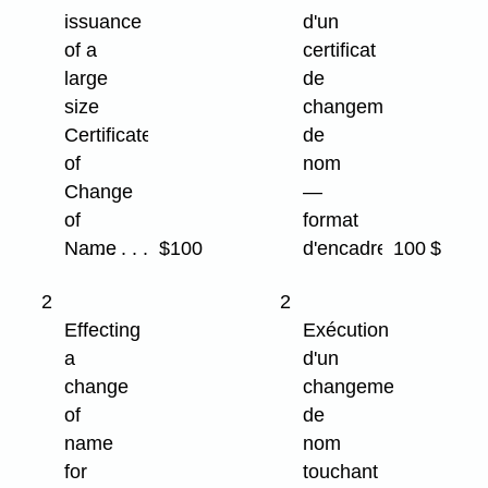
issuance
d'un
of a
certificat
large
de
size
changement
Certificate
de
of
nom
Change
—
of
format
Name
$100
d'encadrement
100 $
2
2
Effecting
Exécution
a
d'un
change
changement
of
de
name
nom
for
touchant