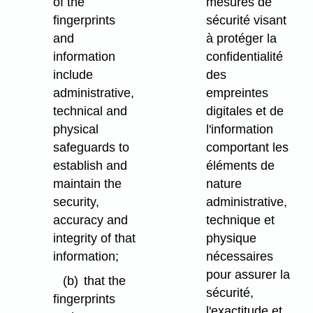
of the
mesures de
fingerprints
sécurité visant
and
à protéger la
information
confidentialité
include
des
administrative,
empreintes
technical and
digitales et de
physical
l'information
safeguards to
comportant les
establish and
éléments de
maintain the
nature
security,
administrative,
accuracy and
technique et
integrity of that
physique
information;
nécessaires
pour assurer la
(b)
that the
sécurité,
fingerprints
l'exactitude et