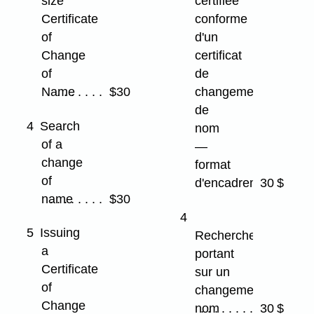
size
certifiée
Certificate
conforme
of
d'un
Change
certificat
of
de
Name
$30
changement
de
4
Search
nom
of a
—
change
format
of
d'encadrement
30 $
name
$30
4
5
Issuing
Recherche
a
portant
Certificate
sur un
of
changementde
Change
nom
30 $