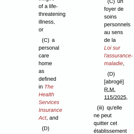
(C)
un
of a life-
foyer de
threatening
soins
illness,
personnels
or
au sens
(C)
a
de la
personal
Loi sur
care
l'assurance-
home
maladie
,
as
(D)
defined
[abrogé]
in
The
R.M.
Health
115/2025
,
Services
(iii)
qu'elle
Insurance
ne peut
Act
, and
quitter cet
(D)
établissement