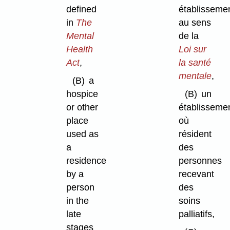
defined
établisseme
in
The
au sens
Mental
de la
Health
Loi sur
Act
,
la santé
mentale
,
(B)
a
hospice
(B)
un
or other
établisseme
place
où
used as
résident
a
des
residence
personnes
by a
recevant
person
des
in the
soins
late
palliatifs,
stages