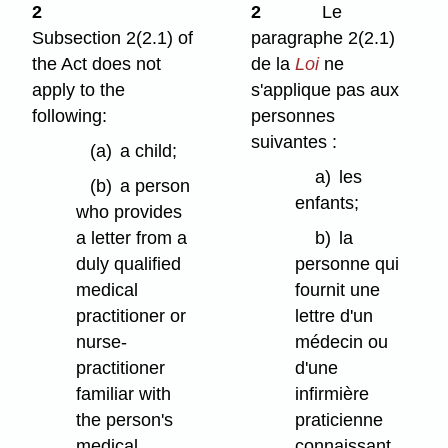
2
2
Le
Subsection 2(2.1) of
paragraphe 2(2.1)
the Act does not
de la
Loi
ne
apply to the
s'applique pas aux
following:
personnes
suivantes :
(a)
a child;
a)
les
(b)
a person
enfants;
who provides
a letter from a
b)
la
duly qualified
personne qui
medical
fournit une
practitioner or
lettre d'un
nurse-
médecin ou
practitioner
d'une
familiar with
infirmière
the person's
praticienne
medical
connaissant