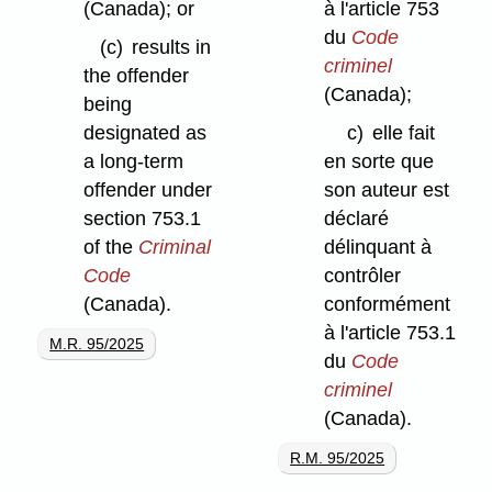
(Canada); or
à l'article 753
du
Code
(c)
results in
criminel
the offender
(Canada);
being
designated as
c)
elle fait
a long-term
en sorte que
offender under
son auteur est
section 753.1
déclaré
of the
Criminal
délinquant à
Code
contrôler
(Canada).
conformément
à l'article 753.1
M.R. 95/2025
du
Code
criminel
(Canada).
R.M. 95/2025