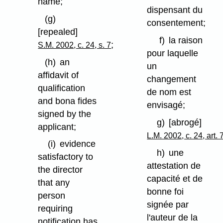
name;
dispensant du
(g)
consentement;
[repealed]
f)
la raison
;
S.M. 2002, c. 24, s. 7
pour laquelle
(h)
an
un
affidavit of
changement
qualification
de nom est
and bona fides
envisagé;
signed by the
g)
[abrogé]
applicant;
L.M. 2002, c. 24, art. 
(i)
evidence
h)
une
satisfactory to
attestation de
the director
capacité et de
that any
bonne foi
person
signée par
requiring
l'auteur de la
notification has