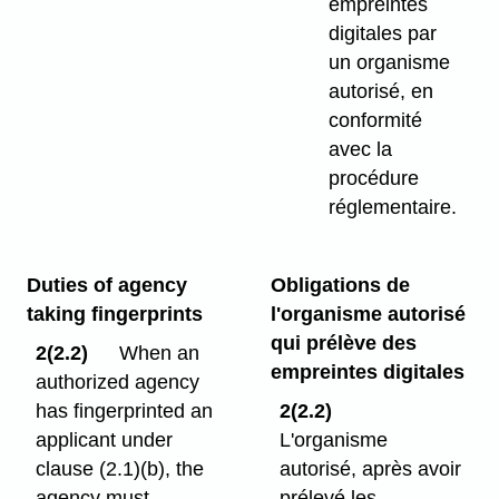
empreintes
digitales par
un organisme
autorisé, en
conformité
avec la
procédure
réglementaire.
Duties of agency
Obligations de
taking fingerprints
l'organisme autorisé
qui prélève des
2(2.2)
When an
empreintes digitales
authorized agency
has fingerprinted an
2(2.2)
applicant under
L'organisme
clause (2.1)⁠(b), the
autorisé, après avoir
agency must
prélevé les