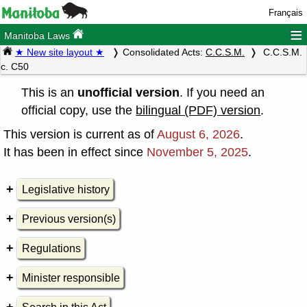
Français
≡
Manitoba Laws
★ New site layout ★
Consolidated Acts:
C.C.S.M.
C.C.S.M.
c. C50
This is an
unofficial version
. If you need an
official copy, use the
bilingual (PDF) version
.
This version is current as of
August 6, 2026
.
It has been in effect since
November 5, 2025
.
Legislative history
Previous version(s)
Regulations
Minister responsible