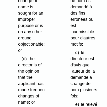
change of
de nom est
name is
demandé à
sought for an
des fins
improper
erronées ou
purpose or is
est
on any other
inadmissible
ground
pour d'autres
objectionable;
motifs;
or
d)
le
(d)
the
directeur est
director is of
d'avis que
the opinion
l'auteur de la
that the
demande a
applicant has
changé de
made frequent
nom plusieurs
changes of
fois;
name; or
e)
le relevé