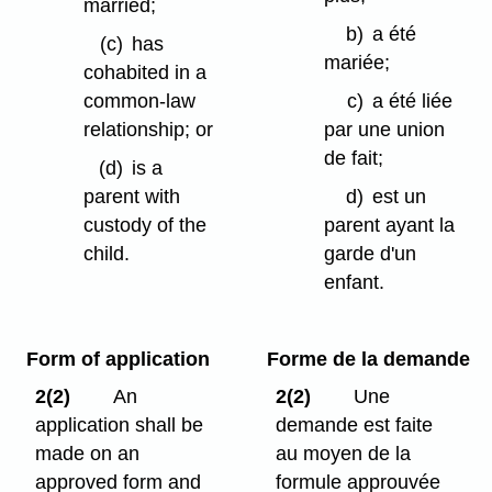
married;
b)
a été
(c)
has
mariée;
cohabited in a
common-law
c)
a été liée
relationship; or
par une union
de fait;
(d)
is a
parent with
d)
est un
custody of the
parent ayant la
child.
garde d'un
enfant.
Form of application
Forme de la demande
2(2)
An
2(2)
Une
application shall be
demande est faite
made on an
au moyen de la
approved form and
formule approuvée