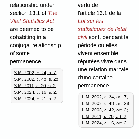
relationship under
vertu de
section 13.1 of
The
l'article 13.1 de la
Vital Statistics Act
Loi sur les
are deemed to be
statistiques de l'état
cohabiting in a
civil
sont, pendant la
conjugal relationship
période où elles
of some
vivent ensemble,
permanence.
réputées vivre dans
une relation maritale
S.M. 2002, c. 24, s. 7
;
d'une certaine
S.M. 2002, c. 48, s. 28
;
permanence.
S.M. 2011, c. 20, s. 2
;
S.M. 2024, c. 16, s. 2
;
L.M. 2002, c. 24, art. 7
;
S.M. 2024, c. 21, s. 2
.
L.M. 2002, c. 48, art. 28
;
L.M. 2005, c. 42, art. 2
;
L.M. 2011, c. 20, art. 2
;
L.M. 2024, c. 16, art. 2
.