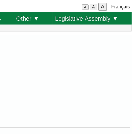
A
Français
A
A
s
Other ▼
Legislative Assembly ▼