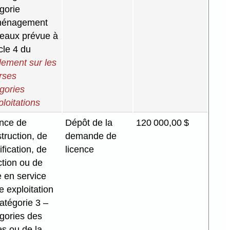
gorie
ménagement
eaux prévue à
icle 4 du
ement sur les
rses
gories
ploitations
nce de
Dépôt de la
120 000,00 $
truction, de
demande de
fication, de
licence
ction ou de
 en service
e exploitation
atégorie 3 –
gories des
s ou de la