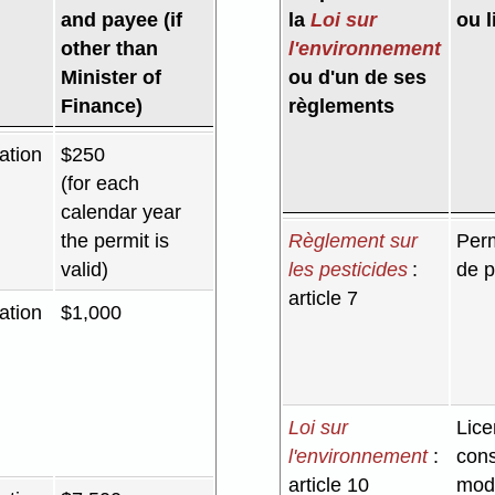
and payee (if
la
Loi sur
ou l
other than
l'environnement
Minister of
ou d'un de ses
Finance)
règlements
ation
$250
(for each
calendar year
the permit is
Règlement sur
Perm
valid)
les pesticides
:
de p
article 7
ation
$1,000
Loi sur
Lice
l'environnement
:
cons
article 10
modi