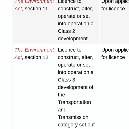
The Environment
Licence to
Upon applic
Act
, section 11
construct, alter,
for licence
operate or set
into operation a
Class 2
development
The Environment
Licence to
Upon applic
Act
, section 12
construct, alter,
for licence
operate or set
into operation a
Class 3
development of
the
Transportation
and
Transmission
category set out