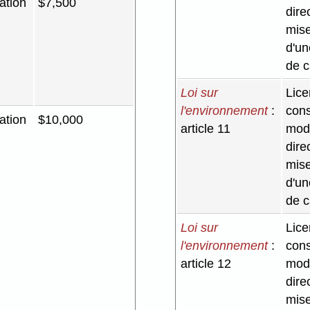
ation
$7,500
dire
mise
d'un
de c
Loi sur
Lice
l'environnement
:
cons
ation
$10,000
article 11
modi
dire
mise
d'un
de c
Loi sur
Lice
l'environnement
:
cons
article 12
modi
dire
mise