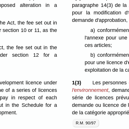
osed alteration in a
paragraphe 14(3) de la
pour la modification 
demande d'approbation, s
he Act, the fee set out in
 section 10 or 11, as the
a)
conformément
l'annexe pour une 
ces articles;
t, the fee set out in the
nder section 12 for a
b)
conformément 
pour une licence d'
exploitation de la 
evelopment licence under
1(3)
Les personnes q
e of a series of licences
l'environnement
, demand
 pay in respect of each
série de licences prévu
out in the Schedule for a
demande ou licence de la
lopment.
de la catégorie approprié
R.M. 90/97