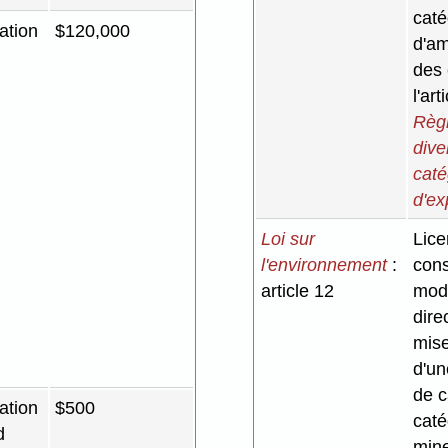
caté
ation
$120,000
d'a
des 
l'art
Règl
dive
caté
d'ex
Loi sur
Lice
l'environnement
:
cons
article 12
modi
dire
mise
d'un
de c
ation
$500
caté
d
mine