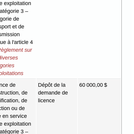
e exploitation
atégorie 3 –
gorie de
sport et de
smission
ue à l'article 4
èglement sur
diverses
gories
ploitations
nce de
Dépôt de la
60 000,00 $
truction, de
demande de
fication, de
licence
ction ou de
 en service
e exploitation
atégorie 3 –