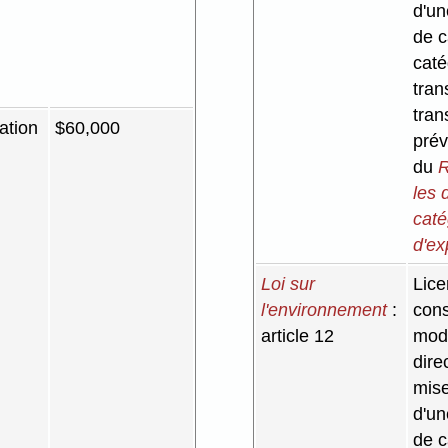
d'un
de c
caté
tran
tran
ation
$60,000
prév
du
R
les 
caté
d'ex
Loi sur
Lice
l'environnement
:
cons
article 12
modi
dire
mise
d'un
de c