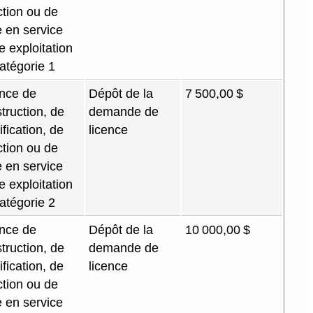
ction ou de
 en service
e exploitation
atégorie 1
nce de
Dépôt de la
7 500,00 $
truction, de
demande de
fication, de
licence
ction ou de
 en service
e exploitation
atégorie 2
nce de
Dépôt de la
10 000,00 $
truction, de
demande de
fication, de
licence
ction ou de
 en service