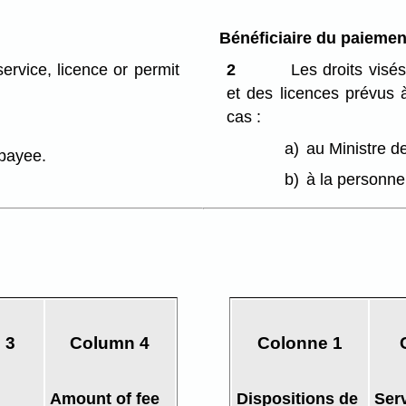
Bénéficiaire du paiemen
ervice, licence or permit
2
Les droits visés
et des licences prévus 
cas :
a)
au Ministre d
 payee.
b)
à la personne
 3
Column 4
Colonne 1
Amount of fee
Dispositions de
Ser