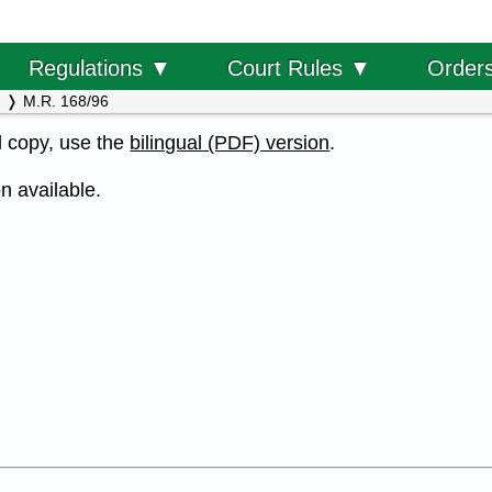
Order
Regulations ▼
Court Rules ▼
M.R. 168/96
al copy, use the
bilingual (PDF) version
.
n available.