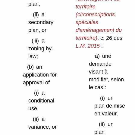
plan,
territoire
(circonscriptions
(ii)
a
spéciales
secondary
d'aménagement du
plan, or
territoire)
, c. 26 des
(iii)
a
L.M. 2015
:
zoning by-
a)
une
law;
demande
(b)
an
visant à
application for
modifier, selon
approval of
le cas :
(i)
a
(i)
un
conditional
plan de mise
use,
en valeur,
(ii)
a
(ii)
un
variance, or
plan