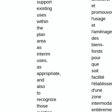
support
et
existing
promouvoi
uses
l'usage
within
et
the
l'aménag
plan
des
area
biens-
as
fonds
interim
pour
uses,
que
as
soit
appropriate,
facilité
and
l'établiss
also
d'une
to
zone
recognize
intermoda
those
entièreme