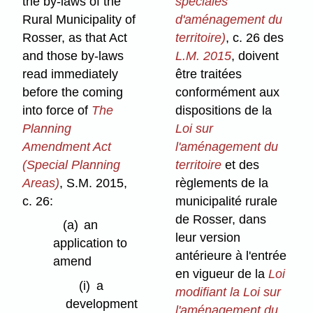
the by-laws of the
spéciales
Rural Municipality of
d'aménagement du
Rosser, as that Act
territoire)
, c. 26 des
and those by-laws
L.M. 2015
, doivent
read immediately
être traitées
before the coming
conformément aux
into force of
The
dispositions de la
Planning
Loi sur
Amendment Act
l'aménagement du
(Special Planning
territoire
et des
Areas)
, S.M. 2015,
règlements de la
c. 26:
municipalité rurale
de Rosser, dans
(a)
an
leur version
application to
antérieure à l'entrée
amend
en vigueur de la
Loi
(i)
a
modifiant la Loi sur
development
l'aménagement du