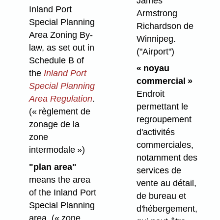
James
Inland Port
Armstrong
Special Planning
Richardson de
Area Zoning By-
Winnipeg.
law, as set out in
("Airport")
Schedule B of
« noyau
the
Inland Port
commercial »
Special Planning
Endroit
Area Regulation
.
permettant le
(« règlement de
regroupement
zonage de la
d'activités
zone
commerciales,
intermodale »)
notamment des
"plan area"
services de
means the area
vente au détail,
of the Inland Port
de bureau et
Special Planning
d'hébergement,
area. (« zone