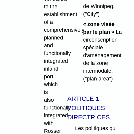
de Winnipeg.
to the
("City")
establishment
of a
« zone visée
comprehensively
par le plan »
La
planned
circonscription
and
spéciale
functionally
d'aménagement
integrated
de la zone
inland
intermodale.
port
("plan area")
which
is
ARTICLE 1 :
also
POLITIQUES
functionally
integrated
DIRECTRICES
with
Les politiques qui
Rosser