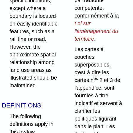
par l'autorité
specific locations,
compétente,
except where a
conformément à la
boundary is located
Loi sur
on easily identifiable
l'aménagement du
features, such as a
territoire
.
rail line or road.
However, the
Les cartes à
approximate spatial
couches
relationship among
superposables,
land use areas as
c'est-à-dire les
illustrated should be
os
cartes n
2 et 3 de
maintained.
l'appendice, sont
fournies à titre
indicatif et servent à
DEFINITIONS
clarifier les
The following
politiques figurant
definitions apply in
dans le plan. Les
this by-law.