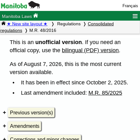
Français
≡
Manitoba Laws
★ New site layout ★
Regulations
Consolidated
regulations
M.R. 48/2016
This is an
unofficial version
. If you need an
official copy, use the
bilingual (PDF) version
.
As of August 7, 2026, this is the most current
version available.
It has been in effect since October 2, 2025.
Last amendment included:
M.R. 85/2025
Previous version(s)
Amendments
Corrections and minor changes