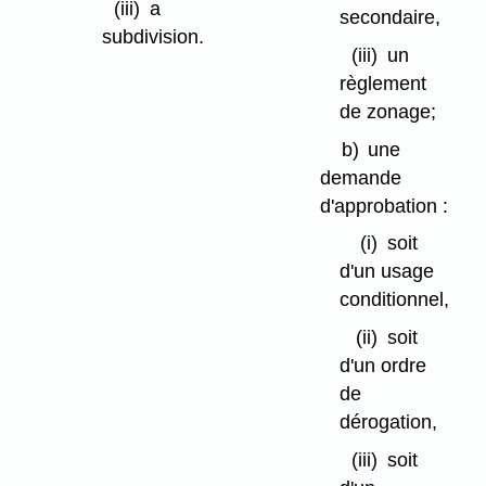
(iii)
a
secondaire,
subdivision.
(iii)
un
règlement
de zonage;
b)
une
demande
d'approbation :
(i)
soit
d'un usage
conditionnel,
(ii)
soit
d'un ordre
de
dérogation,
(iii)
soit