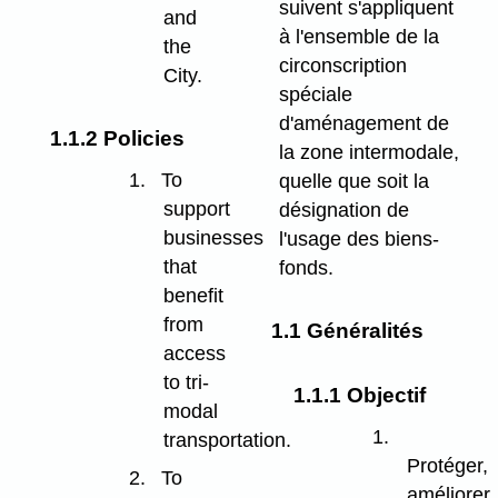
suivent s'appliquent
and
à l'ensemble de la
the
circonscription
City.
spéciale
d'aménagement de
1.1.2 Policies
la zone intermodale,
1.
To
quelle que soit la
support
désignation de
businesses
l'usage des biens-
that
fonds.
benefit
from
1.1 Généralités
access
to tri-
1.1.1 Objectif
modal
1.
transportation.
Protéger,
2.
To
améliorer