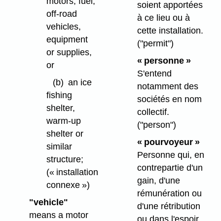
motors, fuel,
soient apportées
off-road
à ce lieu ou à
vehicles,
cette installation.
equipment
("permit")
or supplies,
« personne »
or
S'entend
(b)
an ice
notamment des
fishing
sociétés en nom
shelter,
collectif.
warm-up
("person")
shelter or
« pourvoyeur »
similar
Personne qui, en
structure;
contrepartie d'un
(« installation
gain, d'une
connexe »)
rémunération ou
"vehicle"
d'une rétribution
means a motor
ou dans l'espoir