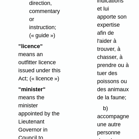
indications
direction,
et lui
commentary
apporte son
or
expertise
instruction;
afin de
(« guide »)
l'aider à
"licence"
trouver, à
means an
chasser, à
outfitter licence
prendre ou à
issued under this
tuer des
Act;
(« licence »)
poissons ou
"minister"
des animaux
means the
de la faune;
minister
b)
appointed by the
accompagne
Lieutenant
une autre
Governor in
personne
Council to