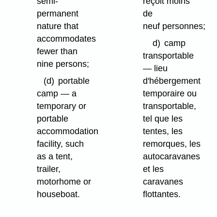
semi-
reçoit moins
permanent
de
nature that
neuf personnes;
accommodates
d)
camp
fewer than
transportable
nine persons;
— lieu
(d)
portable
d'hébergement
camp — a
temporaire ou
temporary or
transportable,
portable
tel que les
accommodation
tentes, les
facility, such
remorques, les
as a tent,
autocaravanes
trailer,
et les
motorhome or
caravanes
houseboat.
flottantes.