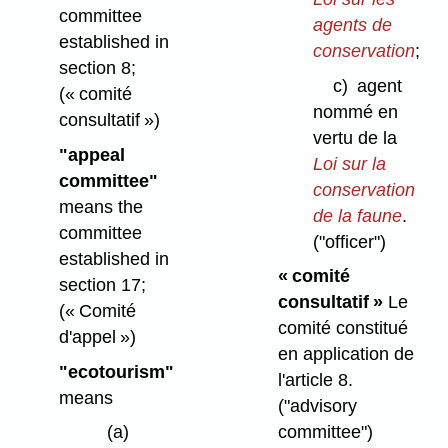
committee
agents de
established in
conservation
;
section 8;
c)
agent
(« comité
nommé en
consultatif »)
vertu de la
"appeal
Loi sur la
committee"
conservation
means the
de la faune
.
committee
("officer")
established in
« comité
section 17;
consultatif »
Le
(« Comité
comité constitué
d'appel »)
en application de
"ecotourism"
l'article 8.
means
("advisory
(a)
committee")