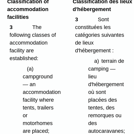
Classification of
Classification des lieux
accommodation
d'hébergement
facilities
3
Sont
3
The
constituées les
following classes of
catégories suivantes
accommodation
de lieux
facility are
d'hébergement :
established:
a)
terrain de
(a)
camping —
campground
lieu
— an
d'hébergement
accommodation
où sont
facility where
placées des
tents, trailers
tentes, des
or
remorques ou
motorhomes
des
are placed;
autocaravanes;