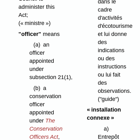
dans le
administer this
cadre
Act;
d'activités
(« ministre »)
d'écotourisme
"officer"
means
et lui donne
des
(a)
an
indications
officer
ou des
appointed
instructions
under
ou lui fait
subsection 21(1),
des
(b)
a
observations.
conservation
("guide")
officer
« installation
appointed
connexe »
under
The
Conservation
a)
Officers Act
,
Entrepôt