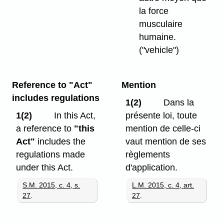
la force
musculaire
humaine.
("vehicle")
Reference to "Act"
Mention
includes regulations
1(2)
Dans la
1(2)
In this Act,
présente loi, toute
a reference to
"this
mention de celle-ci
Act"
includes the
vaut mention de ses
regulations made
règlements
under this Act.
d'application.
S.M. 2015, c. 4, s.
L.M. 2015, c. 4, art.
27
.
27
.