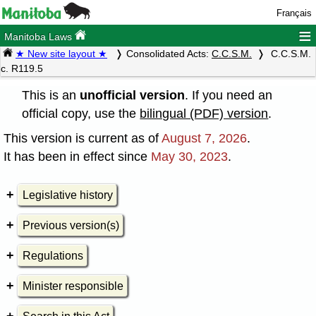
Français
≡
Manitoba Laws
★ New site layout ★
Consolidated Acts:
C.C.S.M.
C.C.S.M.
c. R119.5
This is an
unofficial version
. If you need an
official copy, use the
bilingual (PDF) version
.
This version is current as of
August 7, 2026
.
It has been in effect since
May 30, 2023
.
Legislative history
Previous version(s)
Regulations
Minister responsible