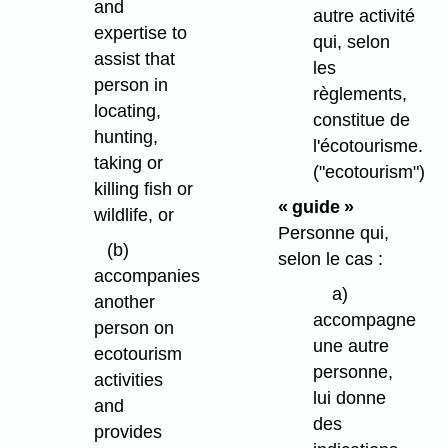
and
autre activité
expertise to
qui, selon
assist that
les
person in
règlements,
locating,
constitue de
hunting,
l'écotourisme.
taking or
("ecotourism")
killing fish or
« guide »
wildlife, or
Personne qui,
(b)
selon le cas :
accompanies
a)
another
accompagne
person on
une autre
ecotourism
personne,
activities
lui donne
and
des
provides