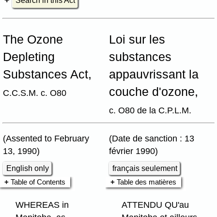
Search in this Act
The Ozone
Loi sur les
Depleting
substances
Substances Act,
appauvrissant la
couche d'ozone,
C.C.S.M. c. O80
c. O80 de la C.P.L.M.
(Assented to February
(Date de sanction : 13
13, 1990)
février 1990)
English only
français seulement
Table of Contents
Table des matières
WHEREAS in
ATTENDU QU'au