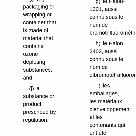
g)
le Halon-
packaging or
1301, aussi
wrapping or
connu sous le
container that
nom de
is made of
bromotrifluorométh
material that
h)
le Halon-
contains
2402, aussi
ozone
connu sous le
depleting
nom de
substances;
dibromotétrafluor
and
i)
les
(j)
a
emballages,
substance or
les matériaux
product
d'enveloppement
prescribed by
et les
regulation.
contenants qui
ont été