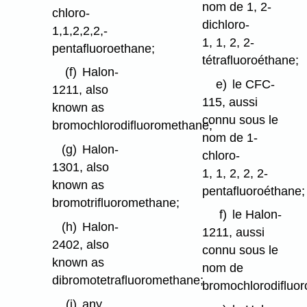
nom de 1, 2-
chloro-
dichloro-
1,1,2,2,2,-
1, 1, 2, 2-
pentafluoroethane;
tétrafluoroéthane;
(f)
Halon-
e)
le CFC-
1211, also
115, aussi
known as
connu sous le
bromochlorodifluoromethane;
nom de 1-
(g)
Halon-
chloro-
1301, also
1, 1, 2, 2, 2-
known as
pentafluoroéthane;
bromotrifluoromethane;
f)
le Halon-
(h)
Halon-
1211, aussi
2402, also
connu sous le
known as
nom de
dibromotetrafluoromethane;
bromochlorodifluo
(i)
any