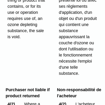
thing or product that
présente loi ou avec
contains, or for its
ses règlements
use or operation
d'application, d'un
requires use of, an
objet ou d'un produit
ozone depleting
qui contient une
substance, the sale
substance
is void.
appauvrissant la
couche d'ozone ou
dont l'utilisation ou
le fonctionnement
nécessite l'emploi
d'une telle
substance.
Purchaser not liable if
Non-responsabilité de
product returned
l'acheteur
4(2)
Where a
4(2)
L'acheteur