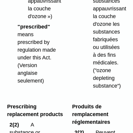
appauvrissant
substances
la couche
appauvrissant
d'ozone »)
la couche
d'ozone les
"prescribed"
substances
means
fabriquées
prescribed by
ou utilisées
regulation made
à des fins
under this Act.
médicales.
(Version
("ozone
anglaise
depleting
seulement)
substance")
Prescribing
Produits de
replacement products
remplacement
réglementaires
2(2)
A
substance or
2(2)
Peuvent