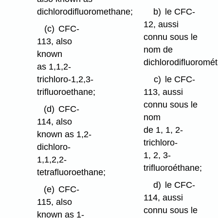
dichlorodifluoromethane;
b)
le CFC-
12, aussi
(c)
CFC-
connu sous le
113, also
nom de
known
dichlorodifluoromé
as 1,1,2-
trichloro-1,2,3-
c)
le CFC-
trifluoroethane;
113, aussi
connu sous le
(d)
CFC-
nom
114, also
de 1, 1, 2-
known as 1,2-
trichloro-
dichloro-
1, 2, 3-
1,1,2,2-
trifluoroéthane;
tetrafluoroethane;
d)
le CFC-
(e)
CFC-
114, aussi
115, also
connu sous le
known as 1-