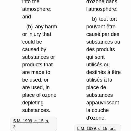
into the
d'ozone dans
atmosphere;
l'atmosphère;
and
b)
tout tort
(b)
any harm
pouvant être
or injury that
causé par des
could be
substances ou
caused by
des produits
substances or
qui sont
products that
utilisés ou
are made to
destinés à être
be used, or
utilisés à la
are used, in
place de
place of ozone
substances
depleting
appauvrissant
substances.
la couche
d'ozone.
S.M. 1999, c. 15, s.
3
.
L.M. 1999, c. 15, art.