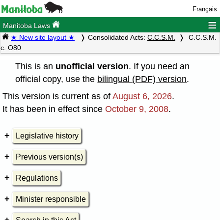
Français
≡
Manitoba Laws
★ New site layout ★
Consolidated Acts:
C.C.S.M.
C.C.S.M.
c. O80
This is an
unofficial version
. If you need an
official copy, use the
bilingual (PDF) version
.
This version is current as of
August 6, 2026
.
It has been in effect since
October 9, 2008
.
Legislative history
Previous version(s)
Regulations
Minister responsible