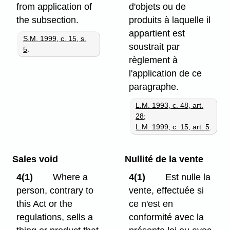
from application of
d'objets ou de
the subsection.
produits à laquelle il
appartient est
S.M. 1999, c. 15, s.
soustrait par
5
.
règlement à
l'application de ce
paragraphe.
L.M. 1993, c. 48, art.
28
;
L.M. 1999, c. 15, art. 5
.
Sales void
Nullité de la vente
4(1)
Where a
4(1)
Est nulle la
person, contrary to
vente, effectuée si
this Act or the
ce n'est en
regulations, sells a
conformité avec la