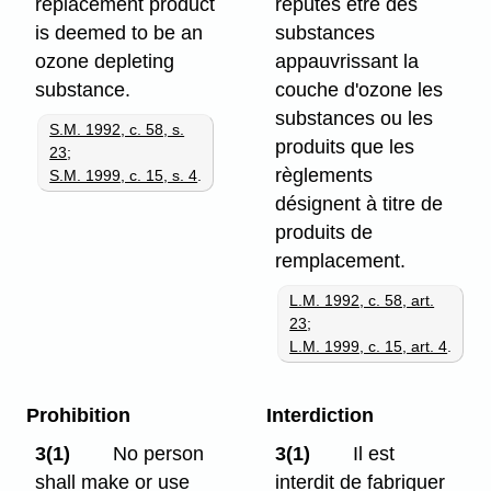
replacement product
réputés être des
is deemed to be an
substances
ozone depleting
appauvrissant la
substance.
couche d'ozone les
substances ou les
S.M. 1992, c. 58, s.
produits que les
23
;
règlements
S.M. 1999, c. 15, s. 4
.
désignent à titre de
produits de
remplacement.
L.M. 1992, c. 58, art.
23
;
L.M. 1999, c. 15, art. 4
.
Prohibition
Interdiction
3(1)
No person
3(1)
Il est
shall make or use
interdit de fabriquer