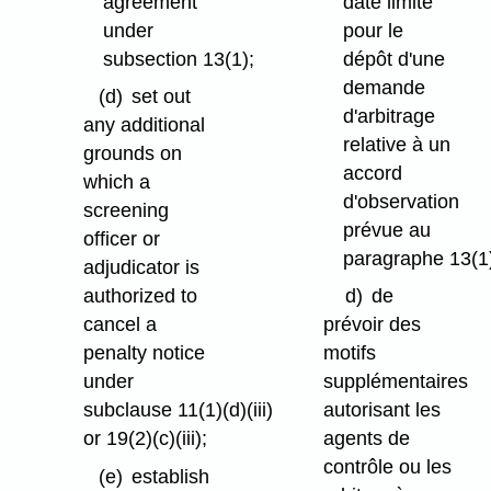
agreement
date limite
under
pour le
subsection 13(1);
dépôt d'une
demande
(d)
set out
d'arbitrage
any additional
relative à un
grounds on
accord
which a
d'observation
screening
prévue au
officer or
paragraphe 13(1
adjudicator is
authorized to
d)
de
cancel a
prévoir des
penalty notice
motifs
under
supplémentaires
subclause 11(1)⁠(d)⁠(iii)
autorisant les
or 19(2)⁠(c)⁠(iii);
agents de
contrôle ou les
(e)
establish