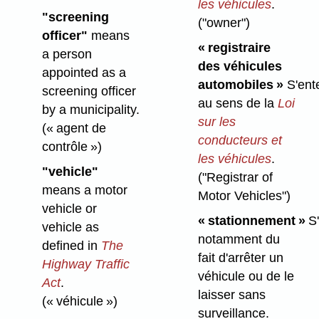
les véhicules
.
"screening
("owner")
officer"
means
« registraire
a person
des véhicules
appointed as a
automobiles »
S'ent
screening officer
au sens de la
Loi
by a municipality.
sur les
(« agent de
conducteurs et
contrôle »)
les véhicules
.
"vehicle"
("Registrar of
means a motor
Motor Vehicles")
vehicle or
« stationnement »
S'
vehicle as
notamment du
defined in
The
fait d'arrêter un
Highway Traffic
véhicule ou de le
Act
.
laisser sans
(« véhicule »)
surveillance.