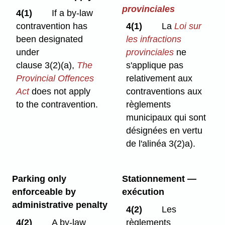
provinciales
4(1)
If a by-law
contravention has
4(1)
La
Loi sur
been designated
les infractions
under
provinciales
ne
clause 3(2)⁠(a),
The
s'applique pas
Provincial Offences
relativement aux
Act
does not apply
contraventions aux
to the contravention.
règlements
municipaux qui sont
désignées en vertu
de l'alinéa 3(2)a).
Parking only
Stationnement —
enforceable by
exécution
administrative penalty
4(2)
Les
4(2)
A by-law
règlements