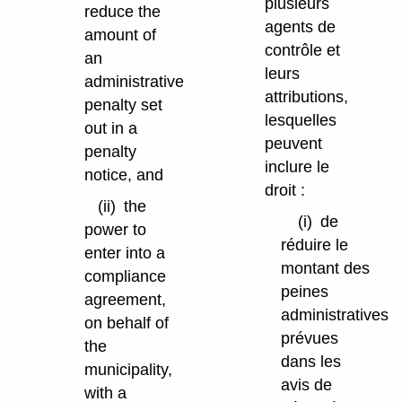
plusieurs
reduce the
agents de
amount of
contrôle et
an
leurs
administrative
attributions,
penalty set
lesquelles
out in a
peuvent
penalty
inclure le
notice, and
droit :
(ii)
the
(i)
de
power to
réduire le
enter into a
montant des
compliance
peines
agreement,
administratives
on behalf of
prévues
the
dans les
municipality,
avis de
with a