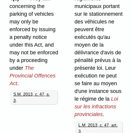
concerning the
municipaux portant
parking of vehicles
sur le stationnement
may only be
des véhicules ne
enforced by issuing
peuvent être
a penalty notice
exécutés qu'au
under this Act, and
moyen de la
may not be enforced
délivrance d'avis de
by a proceeding
pénalité prévus à la
under
The
présente loi. Leur
Provincial Offences
exécution ne peut
Act
.
se faire au moyen
d'une instance sous
S.M. 2013, c. 47, s.
le régime de la
Loi
3
.
sur les infractions
provinciales
.
L.M. 2013, c. 47, art.
3
.