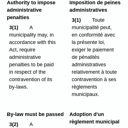
Authority to impose
Imposition de peines
administrative
administratives
penalties
3(1)
Toute
3(1)
A
municipalité peut,
municipality may, in
en conformité avec
accordance with this
la présente loi,
Act, require
exiger le paiement
administrative
de pénalités
penalties to be paid
administratives
in respect of the
relativement à toute
contravention of its
contravention à ses
by-laws.
règlements
municipaux.
By-law must be passed
Adoption d'un
règlement municipal
3(2)
A