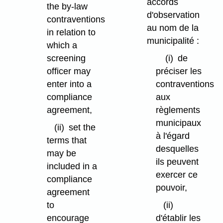
accords
the by-law
d'observation
contraventions
au nom de la
in relation to
municipalité :
which a
screening
(i)
de
officer may
préciser les
enter into a
contraventions
compliance
aux
agreement,
règlements
municipaux
(ii)
set the
à l'égard
terms that
desquelles
may be
ils peuvent
included in a
exercer ce
compliance
pouvoir,
agreement
to
(ii)
encourage
d'établir les