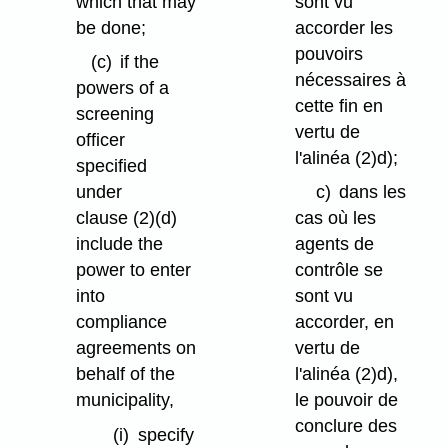
which that may
sont vu
be done;
accorder les
pouvoirs
(c)
if the
nécessaires à
powers of a
cette fin en
screening
vertu de
officer
l'alinéa (2)d);
specified
under
c)
dans les
clause (2)⁠(d)
cas où les
include the
agents de
power to enter
contrôle se
into
sont vu
compliance
accorder, en
agreements on
vertu de
behalf of the
l'alinéa (2)d),
municipality,
le pouvoir de
conclure des
(i)
specify