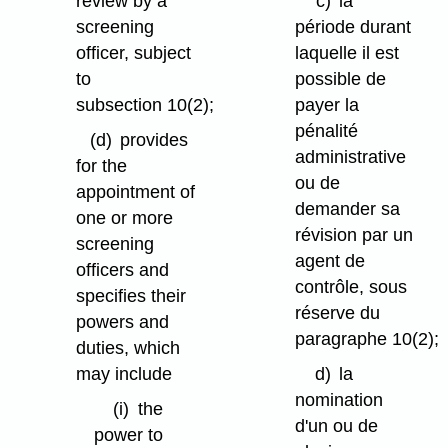
review by a
c)
la
screening
période durant
officer, subject
laquelle il est
to
possible de
subsection 10(2);
payer la
pénalité
(d)
provides
administrative
for the
ou de
appointment of
demander sa
one or more
révision par un
screening
agent de
officers and
contrôle, sous
specifies their
réserve du
powers and
paragraphe 10(2);
duties, which
may include
d)
la
nomination
(i)
the
d'un ou de
power to