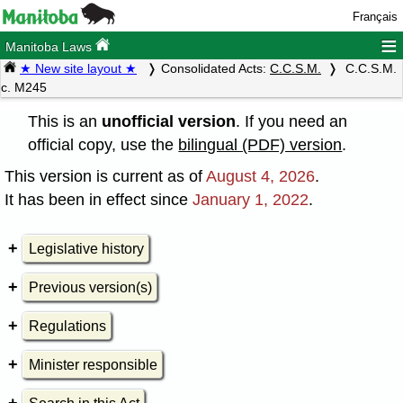
Français
≡
Manitoba Laws
★ New site layout ★
Consolidated Acts:
C.C.S.M.
C.C.S.M.
c. M245
This is an
unofficial version
. If you need an
official copy, use the
bilingual (PDF) version
.
This version is current as of
August 4, 2026
.
It has been in effect since
January 1, 2022
.
Legislative history
Previous version(s)
Regulations
Minister responsible