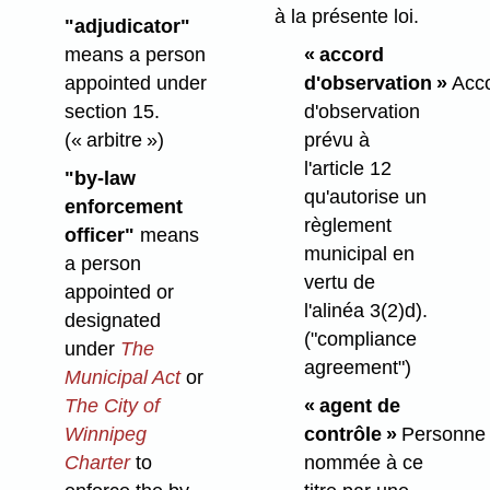
à la présente loi.
"adjudicator"
means a person
« accord
appointed under
d'observation »
Acc
section 15.
d'observation
(« arbitre »)
prévu à
l'article 12
"by-law
qu'autorise un
enforcement
règlement
officer"
means
municipal en
a person
vertu de
appointed or
l'alinéa 3(2)d).
designated
("compliance
under
The
agreement")
Municipal Act
or
The City of
« agent de
Winnipeg
contrôle »
Personne
Charter
to
nommée à ce