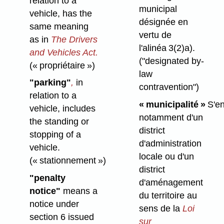
relation to a
municipal
vehicle, has the
désignée en
same meaning
vertu de
as in
The Drivers
l'alinéa 3(2)a).
and Vehicles Act.
("designated by-
(« propriétaire »)
law
"parking"
,
in
contravention")
relation to a
« municipalité »
S'en
vehicle, includes
notamment d'un
the standing or
district
stopping of a
d'administration
vehicle.
locale ou d'un
(« stationnement »)
district
"penalty
d'aménagement
notice"
means a
du territoire au
notice under
sens de la
Loi
section 6 issued
sur