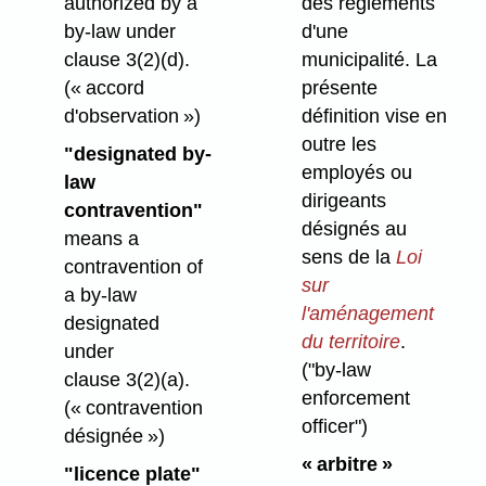
authorized by a
des règlements
by-law under
d'une
clause 3(2)⁠(d).
municipalité. La
(« accord
présente
d'observation »)
définition vise en
outre les
"designated by-
employés ou
law
dirigeants
contravention"
désignés au
means a
sens de la
Loi
contravention of
sur
a by-law
l'aménagement
designated
du territoire
.
under
("by-law
clause 3(2)⁠(a).
enforcement
(« contravention
officer")
désignée »)
« arbitre »
"licence plate"