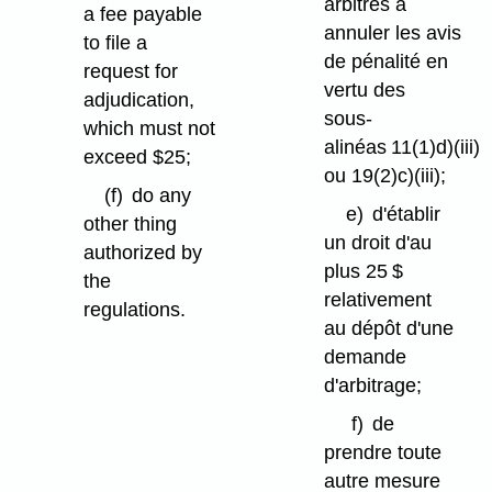
arbitres à
a fee payable
annuler les avis
to file a
de pénalité en
request for
vertu des
adjudication,
sous-
which must not
alinéas 11(1)d)⁠(iii)
exceed $25;
ou 19(2)c)⁠(iii);
(f)
do any
e)
d'établir
other thing
un droit d'au
authorized by
plus 25 $
the
relativement
regulations.
au dépôt d'une
demande
d'arbitrage;
f)
de
prendre toute
autre mesure