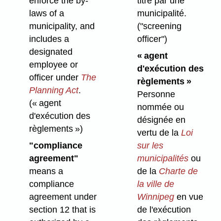
enforce the by-
titre par une
laws of a
municipalité.
municipality, and
("screening
includes a
officer")
designated
« agent
employee or
d'exécution des
officer under
The
règlements »
Planning Act
.
Personne
(« agent
nommée ou
d'exécution des
désignée en
règlements »)
vertu de la
Loi
"compliance
sur les
agreement"
municipalités
ou
means a
de la
Charte de
compliance
la ville de
agreement under
Winnipeg
en vue
section 12 that is
de l'exécution