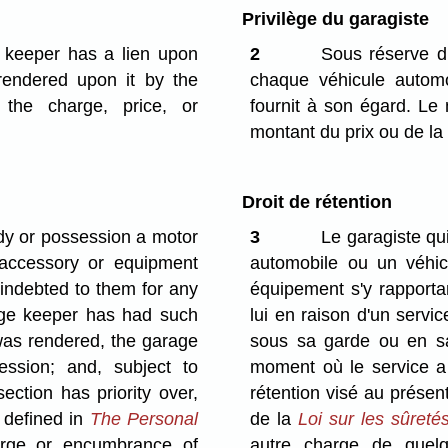
Privilège du garagiste
e keeper has a lien upon
2
Sous réserve du
 rendered upon it by the
chaque véhicule automob
the charge, price, or
fournit à son égard. Le 
montant du prix ou de l
Droit de rétention
dy or possession a motor
3
Le garagiste qu
r accessory or equipment
automobile ou un véhic
 indebted to them for any
équipement s'y rapporta
rage keeper has had such
lui en raison d'un servi
was rendered, the garage
sous sa garde ou en sa 
ession; and, subject to
moment où le service a é
section has priority over,
rétention visé au présent 
s defined in
The Personal
de la
Loi sur les sûreté
harge or encumbrance of
autre charge de quelqu