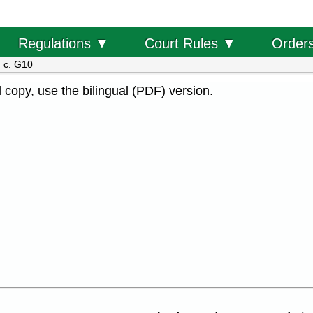
Order
Regulations ▼
Court Rules ▼
 c. G10
al copy, use the
bilingual (PDF) version
.