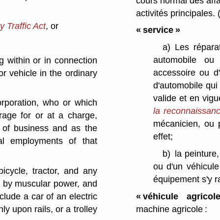
cours normal des affai
activités principales.
 Traffic Act
, or
« service »
a)
Les réparat
automobile ou 
g within or in connection
accessoire ou d
r vehicle in the ordinary
d'automobile qui e
valide et en vigu
rporation, who or which
la reconnaissanc
rage for or at a charge,
mécanicien, ou p
e of business and as the
effet;
al employments of that
b)
la peinture
ou d'un véhicule
icycle, tractor, and any
équipement s'y r
an by muscular power, and
« véhicule agricole
lude a car of an electric
machine agricole :
y upon rails, or a trolley