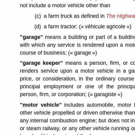
not include a motor vehicle other than
(c)
a farm truck as defined in
The Highway
(d)
a farm tractor;
(« véhicule agricole »)
"garage"
means a building or part of a buildin
with which any service is rendered upon a moto
course of business;
(« garage »)
"garage keeper"
means a person, firm, or co
renders service upon a motor vehicle in a ga
price, or consideration, in the ordinary cours
principal employment or one of the princip
person, firm, or corporation;
(« garagiste »)
"motor vehicle"
includes automobile, motor b
other vehicle propelled or driven otherwise th
any internal combustion engine; but does not inc
or steam railway, or any other vehicle running onl