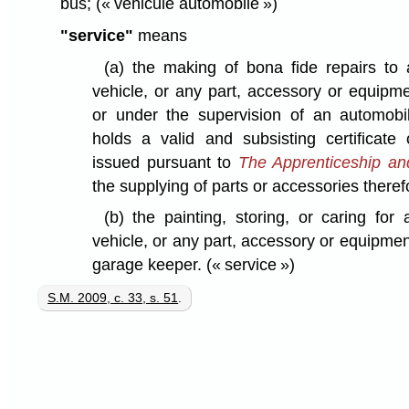
bus;
(« véhicule automobile »)
"service"
means
(a)
the making of bona fide repairs to 
vehicle, or any part, accessory or equipme
or under the supervision of an automob
holds a valid and subsisting certificate 
issued pursuant to
The Apprenticeship and
the supplying of parts or accessories therefo
(b)
the painting, storing, or caring for
vehicle, or any part, accessory or equipmen
garage keeper.
(« service »)
S.M. 2009, c. 33, s. 51
.