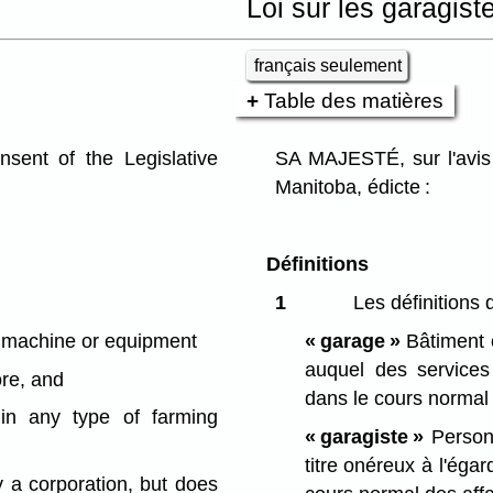
Loi sur les garagist
français seulement
Table des matières
ent of the Legislative
SA MAJESTÉ, sur l'avis 
Manitoba, édicte :
Définitions
1
Les définitions 
 machine or equipment
« garage »
Bâtiment o
auquel des services
ore, and
dans le cours normal 
 in any type of farming
« garagiste »
Personn
titre onéreux à l'ég
a corporation, but does