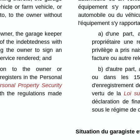
icle or farm vehicle, or
équipement s'y rappor
to, to the owner without
automobile ou du véhicu
l'équipement s'y rapporta
owner, the garage keeper
a)
d'une part, 
f the indebtedness with
propriétaire une 
ing the owner to sign an
privilège a pris na
service rendered; and
facture ou autre re
ssion to the owner or
b)
d'autre part,
registers in the Personal
ou dans les 15 
sonal Property Security
d'enregistrement d
th the regulations made
vertu de la
Loi su
déclaration de fi
sous le régime de ce
Situation du garagiste e