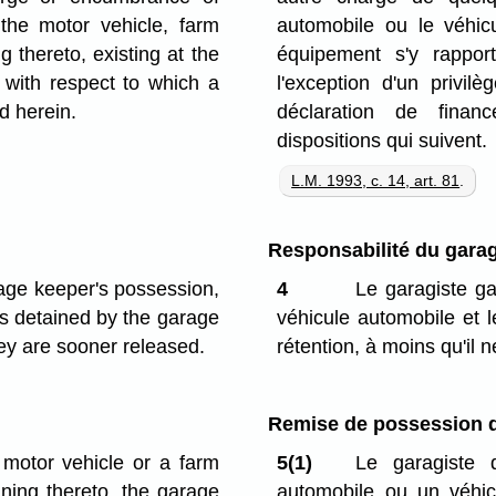
the motor vehicle, farm
automobile ou le véhic
g thereto, existing at the
équipement s'y rappor
t with respect to which a
l'exception d'un privil
d herein.
déclaration de fina
dispositions qui suivent.
L.M. 1993, c. 14, art. 81
.
Responsabilité du garag
age keeper's possession,
4
Le garagiste ga
ts detained by the garage
véhicule automobile et le
they are sooner released.
rétention, à moins qu'il n
Remise de possession d
motor vehicle or a farm
5(1)
Le garagiste q
ining thereto, the garage
automobile ou un véhic