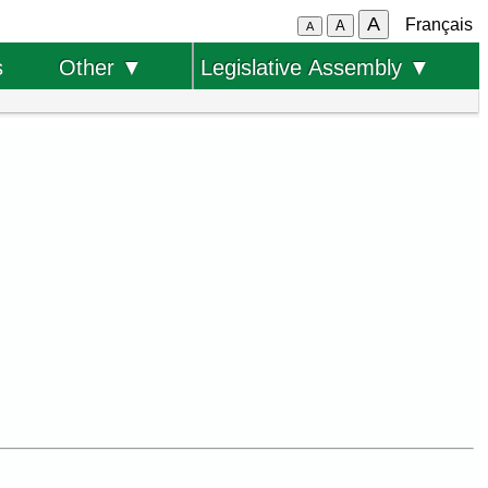
A
Français
A
A
s
Other ▼
Legislative Assembly ▼