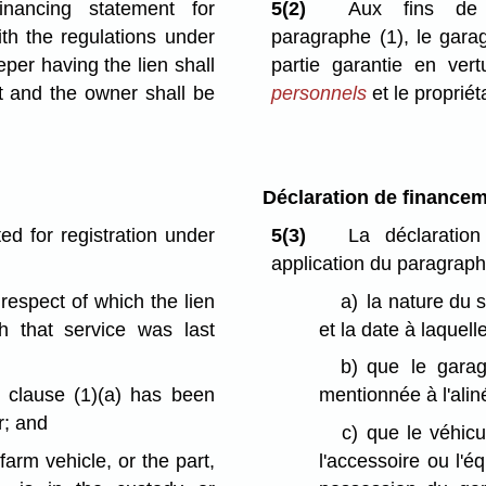
nancing statement for
5(2)
Aux fins de 
ith the regulations under
paragraphe (1), le garagi
eper having the lien shall
partie garantie en ve
t and the owner shall be
personnels
et le propriét
Déclaration de finance
ed for registration under
5(3)
La déclaratio
application du paragraphe 
 respect of which the lien
a)
la nature du s
 that service was last
et la date à laquell
b)
que le garag
clause (1)⁠(a) has been
mentionnée à l'alin
r; and
c)
que le véhicu
farm vehicle, or the part,
l'accessoire ou l'é