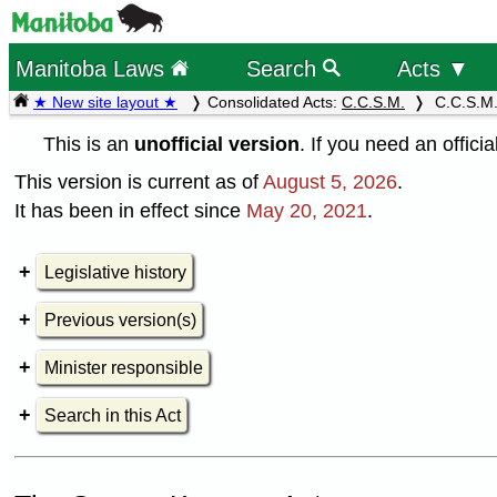
Manitoba Laws
Search
Acts ▼
★ New site layout ★
Consolidated Acts:
C.C.S.M.
C.C.S.M.
This is an
unofficial version
. If you need an offici
This version is current as of
August 5, 2026
.
It has been in effect since
May 20, 2021
.
Legislative history
Previous version(s)
Minister responsible
Search in this Act