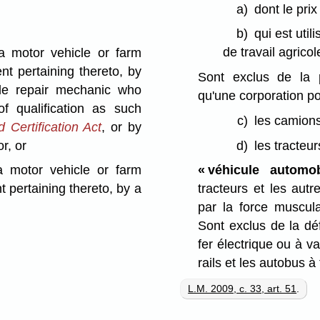
a)
dont le pri
b)
qui est uti
de travail agricol
a motor vehicle or farm
nt pertaining thereto, by
Sont exclus de la p
ile repair mechanic who
qu'une corporation po
of qualification as such
c)
les camions
 Certification Act
, or by
r, or
d)
les tracteu
 a motor vehicle or farm
« véhicule automob
t pertaining thereto, by a
tracteurs et les aut
par la force muscula
Sont exclus de la dé
fer électrique ou à v
rails et les autobus à 
L.M. 2009, c. 33, art. 51
.