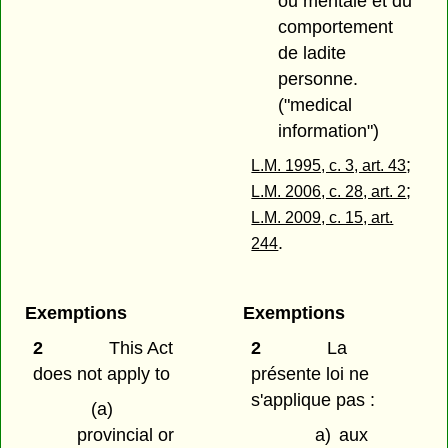
ou mentale et du
comportement
de ladite
personne.
("medical
information")
;
L.M. 1995, c. 3, art. 43
;
L.M. 2006, c. 28, art. 2
L.M. 2009, c. 15, art.
.
244
Exemptions
Exemptions
2
This Act
2
La
does not apply to
présente loi ne
s'applique pas :
(a)
provincial or
a)
aux