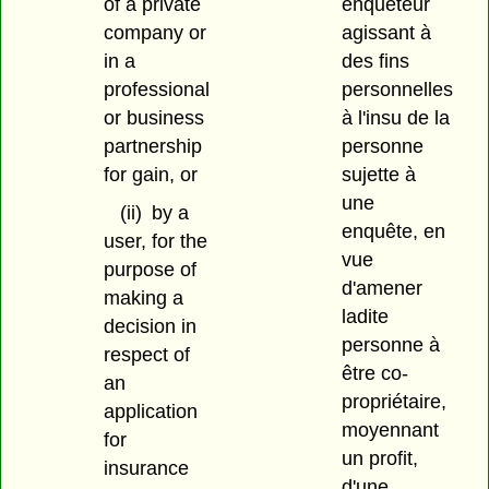
of a private
enquêteur
company or
agissant à
in a
des fins
professional
personnelles
or business
à l'insu de la
partnership
personne
for gain, or
sujette à
une
(ii)
by a
enquête, en
user, for the
vue
purpose of
d'amener
making a
ladite
decision in
personne à
respect of
être co-
an
propriétaire,
application
moyennant
for
un profit,
insurance
d'une