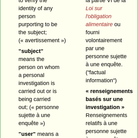
to verify the
la partie VI de la
identity of any
Loi sur
person
l'obligation
purporting to be
alimentaire
ou
the subject;
fourni
(« avertissement »)
volontairement
par une
"subject"
personne sujette
means the
à une enquête.
person on whom
("factual
a personal
information")
investigation is
carried out or is
« renseignements
being carried
basés sur une
out;
(« personne
investigation »
sujette à une
Renseignements
enquête »)
relatifs à une
personne sujette
"user"
means a