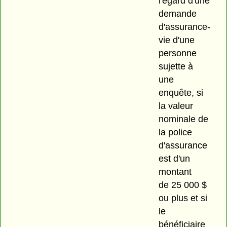
l'égard d'une
demande
d'assurance-
vie d'une
personne
sujette à
une
enquête, si
la valeur
nominale de
la police
d'assurance
est d'un
montant
de 25 000 $
ou plus et si
le
bénéficiaire