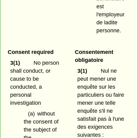
est
l'employeur
de ladite
personne.
Consent required
Consentement
obligatoire
3(1)
No person
shall conduct, or
3(1)
Nul ne
cause to be
peut mener une
conducted, a
enquête sur les
personal
particuliers ou faire
investigation
mener une telle
enquête s'il ne
(a)
without
satisfait pas à l'une
the consent of
des exigences
the subject of
suivantes :
the