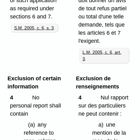
of such application
doit donner un avis
as required under
de tout refus partiel
sections 6 and 7.
ou total d'une telle
demande, tels que
S.M. 2005, c. 6, s. 3
.
les articles 6 et 7
l'exigent.
L.M. 2005, c. 6, art.
3
.
Exclusion of certain
Exclusion de
information
renseignements
4
No
4
Nul rapport
personal report shall
sur des particuliers
contain
ne peut contenir :
(a)
any
a)
une
reference to
mention de la