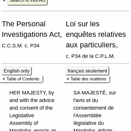
Search in this Act
The Personal
Loi sur les
Investigations Act,
enquêtes relatives
aux particuliers,
C.C.S.M. c. P34
c. P34 de la C.P.L.M.
English only
français seulement
Table of Contents
Table des matières
HER MAJESTY, by
SA MAJESTÉ, sur
and with the advice
l'avis et du
and consent of the
consentement de
Legislative
l'Assemblée
Assembly of
législative du
Manitoba, enacts as
Manitoba, édicte :