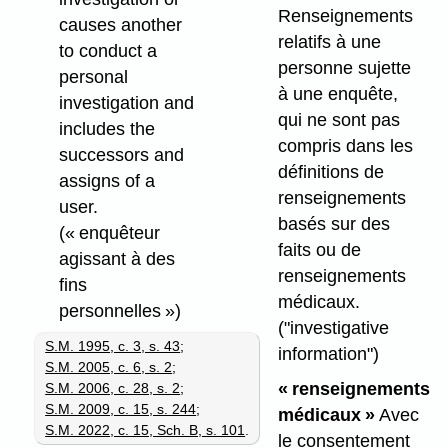
Renseignements
causes another
relatifs à une
to conduct a
personne sujette
personal
à une enquête,
investigation and
qui ne sont pas
includes the
compris dans les
successors and
définitions de
assigns of a
renseignements
user.
basés sur des
(« enquêteur
faits ou de
agissant à des
renseignements
fins
médicaux.
personnelles »)
("investigative
S.M. 1995, c. 3, s. 43
;
information")
S.M. 2005, c. 6, s. 2
;
« renseignements
S.M. 2006, c. 28, s. 2
;
S.M. 2009, c. 15, s. 244
;
médicaux »
Avec
S.M. 2022, c. 15, Sch. B, s. 101
.
le consentement