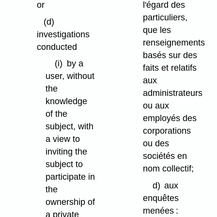
or
l'égard des
particuliers,
(d)
que les
investigations
renseignements
conducted
basés sur des
(i)
by a
faits et relatifs
user, without
aux
the
administrateurs
knowledge
ou aux
of the
employés des
subject, with
corporations
a view to
ou des
inviting the
sociétés en
subject to
nom collectif;
participate in
d)
aux
the
enquêtes
ownership of
menées :
a private