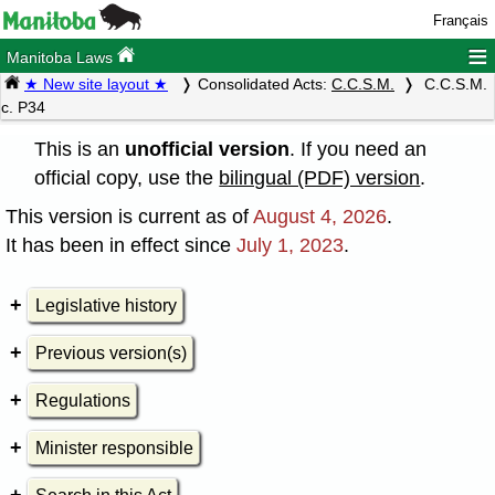
Français
≡
Manitoba Laws
★ New site layout ★
Consolidated Acts:
C.C.S.M.
C.C.S.M.
c. P34
This is an
unofficial version
. If you need an
official copy, use the
bilingual (PDF) version
.
This version is current as of
August 4, 2026
.
It has been in effect since
July 1, 2023
.
Legislative history
Previous version(s)
Regulations
Minister responsible