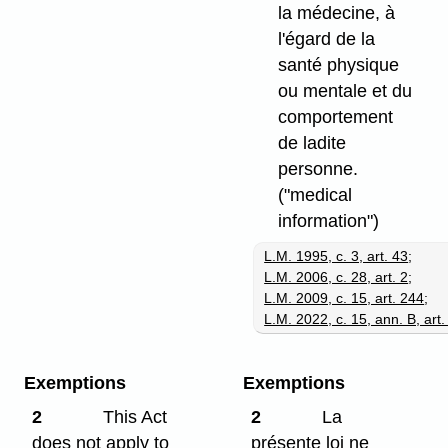
la médecine, à
l'égard de la
santé physique
ou mentale et du
comportement
de ladite
personne.
("medical
information")
L.M. 1995, c. 3, art. 43
;
L.M. 2006, c. 28, art. 2
;
L.M. 2009, c. 15, art. 244
;
L.M. 2022, c. 15, ann. B, art
Exemptions
Exemptions
2
This Act
2
La
does not apply to
présente loi ne