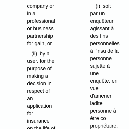
company or
(i)
soit
in a
par un
professional
enquêteur
or business
agissant à
partnership
des fins
for gain, or
personnelles
à l'insu de la
(ii)
by a
personne
user, for the
sujette à
purpose of
une
making a
enquête, en
decision in
vue
respect of
d'amener
an
ladite
application
personne à
for
être co-
insurance
propriétaire,
on the life of