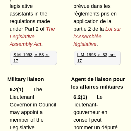
legislative
prévue dans les
assistants in the
règlements pris en
regulations made
application de la
under Part 2 of
The
partie 2 de la
Loi sur
Legislative
l'Assemblée
Assembly Act
.
législative
.
S.M. 1993, c. 53, s.
L.M. 1993, c. 53, art.
17
.
17
.
Military liaison
Agent de liaison pour
les affaires militaires
6.2(1)
The
Lieutenant
6.2(1)
Le
Governor in Council
lieutenant-
may appoint a
gouverneur en
member of the
conseil peut
Legislative
nommer un député