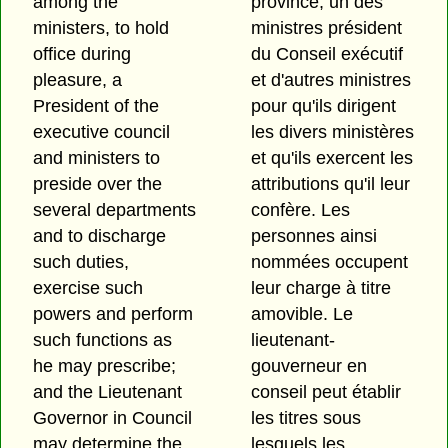
among the
province, un des
ministers, to hold
ministres président
office during
du Conseil exécutif
pleasure, a
et d'autres ministres
President of the
pour qu'ils dirigent
executive council
les divers ministères
and ministers to
et qu'ils exercent les
preside over the
attributions qu'il leur
several departments
confère. Les
and to discharge
personnes ainsi
such duties,
nommées occupent
exercise such
leur charge à titre
powers and perform
amovible. Le
such functions as
lieutenant-
he may prescribe;
gouverneur en
and the Lieutenant
conseil peut établir
Governor in Council
les titres sous
may determine the
lesquels les