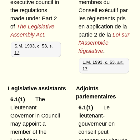
executive council in
membres du
the regulations
Conseil exécutif par
made under Part 2
les règlements pris
of
The Legislative
en application de la
Assembly Act
.
partie 2 de la
Loi sur
l'Assemblée
S.M. 1993, c. 53, s.
législative
.
17
.
L.M. 1993, c. 53, art.
17
.
Legislative assistants
Adjoints
parlementaires
6.1(1)
The
Lieutenant
6.1(1)
Le
Governor in Council
lieutenant-
may appoint a
gouverneur en
member of the
conseil peut