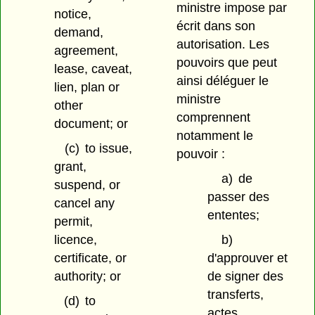
ministre impose par
notice,
écrit dans son
demand,
autorisation. Les
agreement,
pouvoirs que peut
lease, caveat,
ainsi déléguer le
lien, plan or
ministre
other
comprennent
document; or
notamment le
(c)
to issue,
pouvoir :
grant,
a)
de
suspend, or
passer des
cancel any
ententes;
permit,
licence,
b)
certificate, or
d'approuver et
authority; or
de signer des
transferts,
(d)
to
actes,