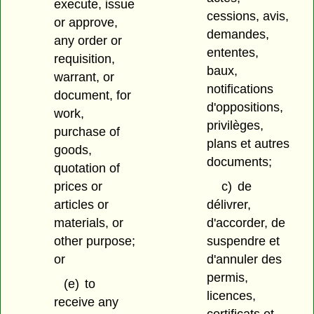
execute, issue
cessions, avis,
or approve,
demandes,
any order or
ententes,
requisition,
baux,
warrant, or
notifications
document, for
d'oppositions,
work,
privilèges,
purchase of
plans et autres
goods,
documents;
quotation of
prices or
c)
de
articles or
délivrer,
materials, or
d'accorder, de
other purpose;
suspendre et
or
d'annuler des
permis,
(e)
to
licences,
receive any
certificats et