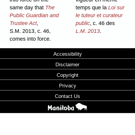
same day that
The
temps que la
Loi sur
Public Guardian
and
le tuteur et curateur
Trustee Act
,
public
, c. 46 des
S.M. 2013, c. 46,
L.M. 2013
.
comes into force.
Accessibility
Disclaimer
Copyright
Privacy
Contact Us