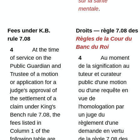
sur la santé
mentale
.
Fees under K.B.
Droits — règle 7.08 des
rule 7.08
Règles de la Cour du
Banc du Roi
4
At the time
of service on the
4
Au moment
Public Guardian and
de la signification au
Trustee of a motion
tuteur et curateur
or application for a
public d'une motion
judge's approval of
ou d'une requête en
the settlement of a
vue de
claim under King's
l'homologation par
Bench rule 7.08, the
un juge du
fees listed in
règlement d'une
Column 1 of the
demande en vertu
following table are
de la règle 7.08 des