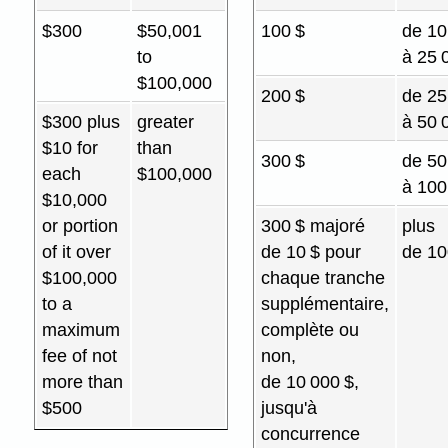
$300
$50,001
100 $
de 10
to
à 25 
$100,000
200 $
de 25
$300 plus
greater
à 50 
$10 for
than
300 $
de 50
each
$100,000
à 100
$10,000
or portion
300 $ majoré
plus
of it over
de 10 $ pour
de 10
$100,000
chaque tranche
to a
supplémentaire,
maximum
complète ou
fee of not
non,
more than
de 10 000 $,
$500
jusqu'à
concurrence