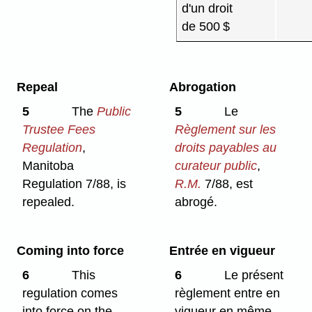
d'un droit
de 500 $
Repeal
Abrogation
5
The
Public
5
Le
Trustee Fees
Règlement sur les
Regulation
,
droits payables au
Manitoba
curateur public
,
Regulation 7/88, is
R.M.
7/88, est
repealed.
abrogé.
Coming into force
Entrée en vigueur
6
This
6
Le présent
regulation comes
règlement entre en
into force on the
vigueur en même