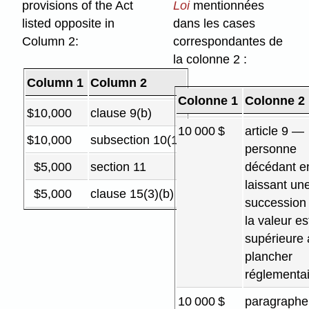
provisions of the Act
Loi
mentionnées
listed opposite in
dans les cases
Column 2:
correspondantes de
la colonne 2 :
Column 1
Column 2
Colonne 1
Colonne 2
$10,000
clause 9(b)
10 000 $
article 9 —
$10,000
subsection 10(1)
personne
$5,000
section 11
décédant e
laissant un
$5,000
clause 15(3)⁠(b)
succession
la valeur es
supérieure
plancher
réglementa
10 000 $
paragraphe