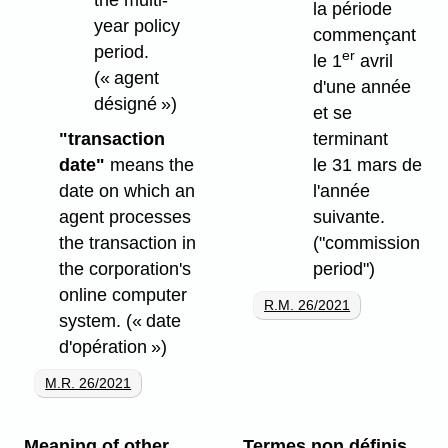
the multi-
la période
year policy
commençant
period.
er
le 1
avril
(« agent
d'une année
désigné »)
et se
"transaction
terminant
date"
means the
le 31 mars de
date on which an
l'année
agent processes
suivante.
the transaction in
("commission
the corporation's
period")
online computer
R.M. 26/2021
system.
(« date
d'opération »)
M.R. 26/2021
Meaning of other
Termes non définis