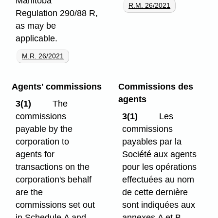
Manitoba
R.M. 26/2021
Regulation 290/88 R,
as may be
applicable.
M.R. 26/2021
Agents' commissions
Commissions des
agents
3(1)
The
commissions
3(1)
Les
payable by the
commissions
corporation to
payables par la
agents for
Société aux agents
transactions on the
pour les opérations
corporation's behalf
effectuées au
nom
are the
de cette dernière
commissions set out
sont indiquées aux
in Schedule A and
annexes A et B.