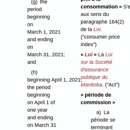
(g)
the
consommation »
S'e
period
aux sens du
beginning
paragraphe 164(2)
on
de la
Loi
.
March 1, 2021
("consumer price
and ending
index")
on
«
Loi
»
La
Loi
March 31, 2021;
sur la Société
and
d'assurance
(h)
publique du
beginning April 1, 2021,
Manitoba
.
("Act")
the period
« période de
beginning
commission »
on April 1 of
one year
a)
La
and ending
période se
on March 31
terminant