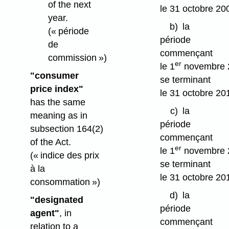
of the next
le 31 octobre 20
year.
b)
la
(« période
période
de
commençant
commission »)
er
le 1
novembre 
"consumer
se terminant
price index"
le 31 octobre 20
has the same
c)
la
meaning as in
période
subsection 164(2)
commençant
of the Act.
er
le 1
novembre 
(« indice des prix
se terminant
à la
le 31 octobre 20
consommation »)
d)
la
"designated
période
agent"
, in
commençant
relation to a