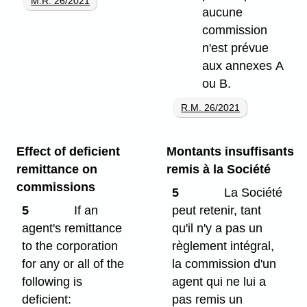
M.R. 26/2021
aucune
commission
n'est prévue
aux annexes A
ou B.
R.M. 26/2021
Effect of deficient
Montants insuffisants
remittance on
remis à la Société
commissions
5
La Société
5
If an
peut retenir, tant
agent's remittance
qu'il n'y a pas un
to the corporation
règlement intégral,
for any or all of the
la commission d'un
following is
agent qui ne lui a
deficient:
pas remis un