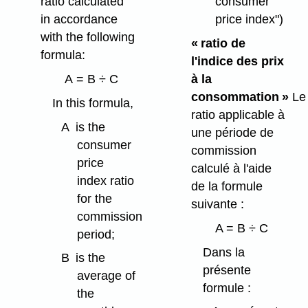
ratio calculated
consumer
in accordance
price index")
with the following
« ratio de
formula:
l'indice des prix
A = B ÷ C
à la
consommation
»
Le
In this formula,
ratio applicable à
A
is the
une période de
consumer
commission
price
calculé à l'aide
index ratio
de la formule
for the
suivante :
commission
A = B ÷ C
period;
Dans la
B
is the
présente
average of
formule :
the