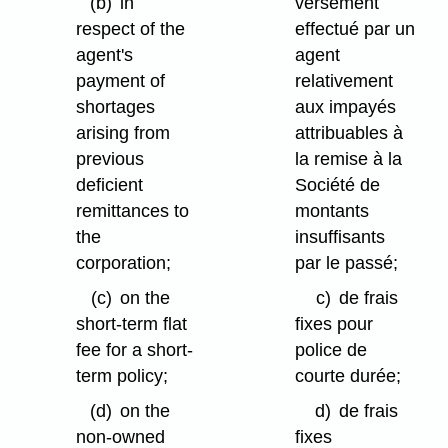
(b)
in
versement
respect of the
effectué par un
agent's
agent
payment of
relativement
shortages
aux impayés
arising from
attribuables à
previous
la remise à la
deficient
Société de
remittances to
montants
the
insuffisants
corporation;
par le passé;
(c)
on the
c)
de frais
short-term flat
fixes pour
fee for a short-
police de
term policy;
courte durée;
(d)
on the
d)
de frais
non-owned
fixes