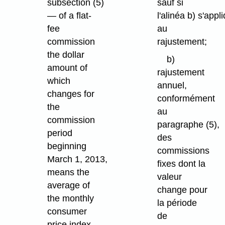
subsection (5)
sauf si
— of a flat-
l'alinéa b) s'appl
fee
au
commission
rajustement;
the dollar
b)
amount of
rajustement
which
annuel,
changes for
conformément
the
au
commission
paragraphe (5),
period
des
beginning
commissions
March 1, 2013,
fixes dont la
means the
valeur
average of
change pour
the monthly
la période
consumer
de
price index