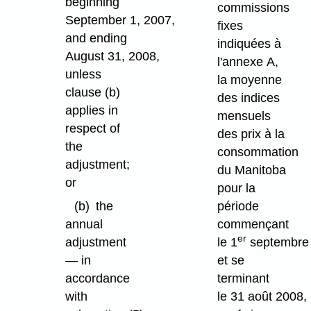
beginning
commissions
September 1, 2007,
fixes
and ending
indiquées à
August 31, 2008,
l'annexe A,
unless
la moyenne
clause (b)
des indices
applies in
mensuels
respect of
des prix à la
the
consommation
adjustment;
du Manitoba
or
pour la
(b)
the
période
annual
commençant
er
adjustment
le 1
septembre
— in
et se
accordance
terminant
with
le 31 août 2008,