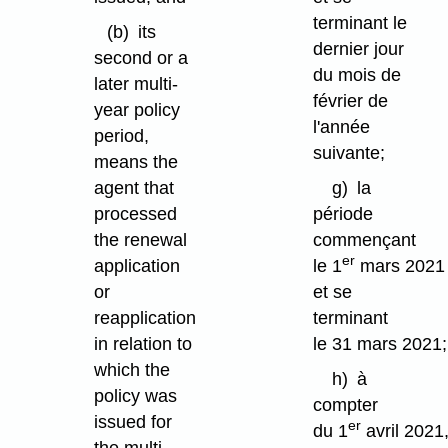
terminant le
(b)
its
dernier jour
second or a
du mois de
later multi-
février de
year policy
l'année
period,
suivante;
means the
agent that
g)
la
processed
période
the renewal
commençant
er
application
le 1
mars 2021
or
et se
reapplication
terminant
in relation to
le 31 mars 2021;
which the
h)
à
policy was
compter
issued for
er
du 1
avril 2021