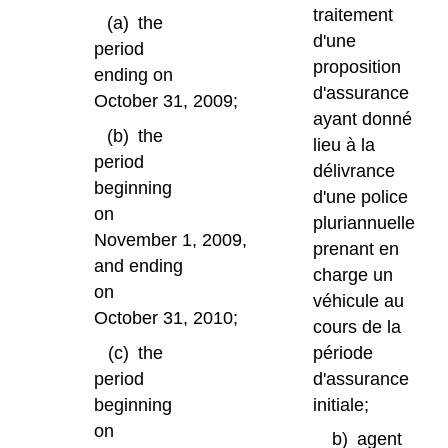
traitement
(a)
the
d'une
period
proposition
ending on
d'assurance
October 31, 2009;
ayant donné
(b)
the
lieu à la
period
délivrance
beginning
d'une police
on
pluriannuelle
November 1, 2009,
prenant en
and ending
charge un
on
véhicule au
October 31, 2010;
cours de la
période
(c)
the
d'assurance
period
initiale;
beginning
on
b)
agent