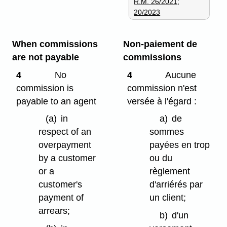
R.M. 26/2021
;
20/2023
When commissions
Non-paiement de
are not payable
commissions
4
No
4
Aucune
commission is
commission n'est
payable to an agent
versée à l'égard :
(a)
in
a)
de
respect of an
sommes
overpayment
payées en trop
by a customer
ou du
or a
règlement
customer's
d'arriérés par
payment of
un client;
arrears;
b)
d'un