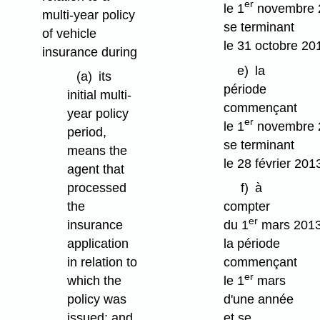
er
le 1
novembre 
multi-year policy
se terminant
of vehicle
le 31 octobre 20
insurance during
e)
la
(a)
its
période
initial multi-
commençant
year policy
er
le 1
novembre 
period,
se terminant
means the
le 28 février 201
agent that
processed
f)
à
the
compter
er
insurance
du 1
mars 2013
application
la période
in relation to
commençant
er
which the
le 1
mars
policy was
d'une année
issued; and
et se