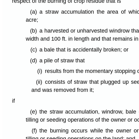
respect of the burning of crop residue that is
(a)
a straw accumulation the area of wh
acre;
(b)
a harvested or unharvested windrow that
width and 100 ft. in length and that remains in 
(c)
a bale that is accidentally broken; or
(d)
a pile of straw that
(i)
results from the momentary stopping 
(ii)
consists of straw that plugged up see
and was removed from it;
if
(e)
the straw accumulation, windrow, bale 
tilling or seeding operations of the owner or o
(f)
the burning occurs while the owner or
tilling or seeding operations on the land; and