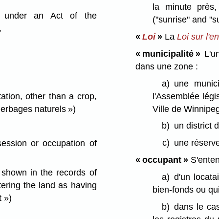
la minute près
r under an Act of the
("sunrise" and "s
,
«
Loi
»
La
Loi sur l'
« municipalité »
L'un
dans une zone :
a)
une munici
l'Assemblée légis
ion, other than a crop,
Ville de Winnipeg
herbages naturels »)
b)
un district 
c)
une réserv
ession or occupation of
« occupant »
S'ente
 shown in the records of
a)
d'un locata
ering the land as having
bien-fonds ou qui
 »)
b)
dans le cas