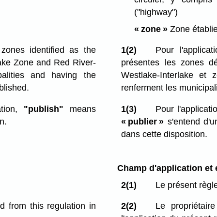
("highway")
« zone »
Zone établi
 zones identified as the
1(2)
Pour l'applica
ake Zone and Red River-
présentes les zones d
alities and having the
Westlake-Interlake et 
blished.
renferment les municipali
tion,
"publish"
means
1(3)
Pour l'applicat
n.
« publier »
s'entend d'u
dans cette disposition.
Champ d'application et
2(1)
Le présent règl
 from this regulation in
2(2)
Le propriétair