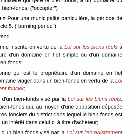
 ministère qui gère le bien-fonds, a un domaine ou
e bien-fonds.
("occupier")
e »
Pour une municipalité particulière, la période de
icle 5.
("burning period")
tend
nne inscrite en vertu de la
Loi sur les biens réels
à
taire d'un domaine en fief simple ou d'un domaine
ien-fonds;
onne qui est le propriétaire d'un domaine en fief
omaine viager dans un bien-fonds en vertu de la
Loi
ent foncier
;
 d'un bien-fonds visé par la
Loi sur les biens réels
,
 bien-fonds qui, au moyen d'une opposition déposée
res fonciers du district dans lequel le bien-fonds est
un intérêt dans celui-ci à titre d'acheteur;
 d'un bien-fonds visé par la
Loi sur l'enregistrement