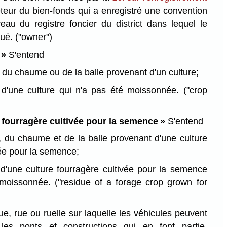
eteur du bien-fonds qui a enregistré une convention
au du registre foncier du district dans lequel le
tué.
("owner")
 »
S'entend
e, du chaume ou de la balle provenant d'un culture;
 d'une culture qui n'a pas été moissonnée.
("crop
e fourragère cultivée pour la semence »
S'entend
e, du chaume et de la balle provenant d'une culture
vée pour la semence;
d'une culture fourragère cultivée pour la semence
 moissonnée.
("residue of a forage crop grown for
e, rue ou ruelle sur laquelle les véhicules peuvent
 les ponts et constructions qui en font partie.