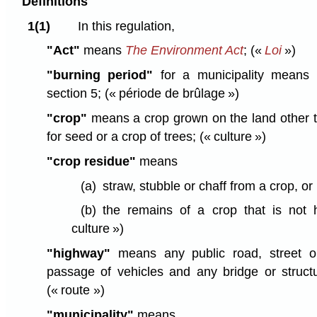
Definitions
1(1)
In this regulation,
"Act"
means
The Environment Act
;
(«
Loi
»)
"burning period"
for a municipality means 
section 5;
(« période de brûlage »)
"crop"
means a crop grown on the land other 
for seed or a crop of trees;
(« culture »)
"crop residue"
means
(a)
straw, stubble or chaff from a crop, or
(b)
the remains of a crop that is not
culture »)
"highway"
means any public road, street or
passage of vehicles and any bridge or structu
(« route »)
"municipality"
means