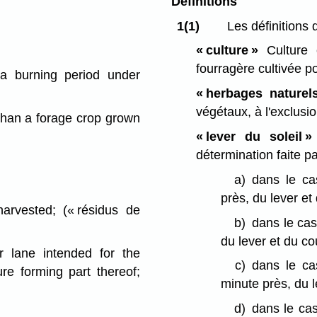
Définitions
1(1)
Les définitions 
« culture »
Culture c
fourragère cultivée p
a burning period under
« herbages naturels
végétaux, à l'exclusi
than a forage crop grown
« lever du soleil 
détermination faite 
a)
dans le ca
près, du lever et
 harvested;
(« résidus de
b)
dans le cas
du lever et du co
 lane intended for the
c)
dans le ca
re forming part thereof;
minute près, du 
d)
dans le cas