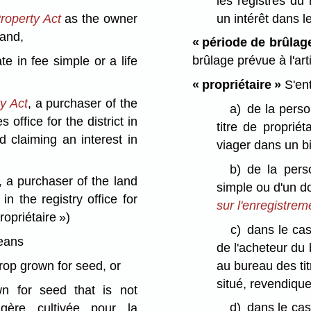
les registres du
un intérêt dans l
roperty Act
as the owner
land,
« période de brûlag
brûlage prévue à l'art
e in fee simple or a life
« propriétaire »
S'en
y Act
, a purchaser of the
a)
de la perso
 office for the district in
titre de proprié
d claiming an interest in
viager dans un b
b)
de la pers
, a purchaser of the land
simple ou d'un d
n the registry office for
sur l'enregistrem
ropriétaire »)
c)
dans le cas
ans
de l'acheteur du
au bureau des tit
crop grown for seed, or
situé, revendique 
n for seed that is not
d)
dans le cas
agère cultivée pour la