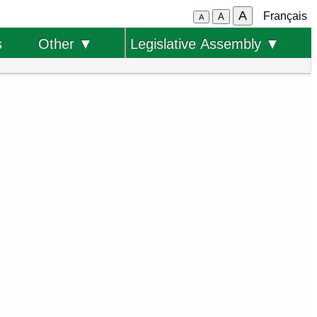
A
Français
A
A
s
Other ▼
Legislative Assembly ▼