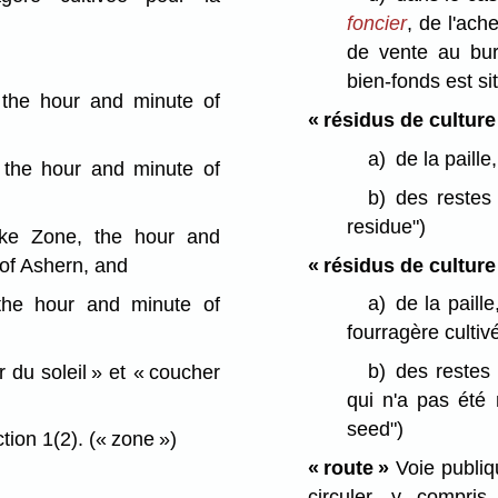
foncier
, de l'ach
de vente au bure
bien-fonds est si
 the hour and minute of
« résidus de culture
a)
de la paill
 the hour and minute of
b)
des restes
residue")
lake Zone, the hour and
« résidus de cultur
 of Ashern, and
a)
de la paill
the hour and minute of
fourragère culti
b)
des restes 
r du soleil » et « coucher
qui n'a pas été
seed")
tion 1(2).
(« zone »)
« route »
Voie publiqu
circuler, y compris