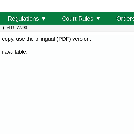
Order
Regulations ▼
Court Rules ▼
M.R. 77/93
al copy, use the
bilingual (PDF) version
.
n available.