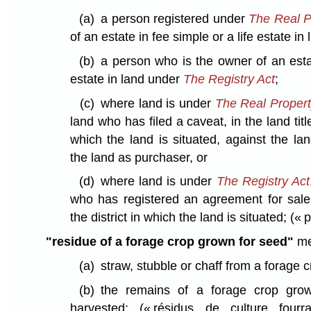
(a)
a person registered under
The Real P
of an estate in fee simple or a life estate in 
(b)
a person who is the owner of an estat
estate in land under
The Registry Act
;
(c)
where land is under
The Real Propert
land who has filed a caveat, in the land titles
which the land is situated, against the lan
the land as purchaser, or
(d)
where land is under
The Registry Act
who has registered an agreement for sale i
the district in which the land is situated;
(« p
"residue of a forage crop grown for seed"
me
(a)
straw, stubble or chaff from a forage 
(b)
the remains of a forage crop grow
harvested;
(« résidus de culture fourr