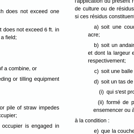
l'application du présent
de culture ou de résidus
ich does not exceed one
si ces résidus constituent
a)
soit une cou
 does not exceed 6 ft. in
acre;
a field;
b)
soit un anda
et dont la largeur
respectivement;
of a combine, or
c)
soit une balle
ding or tilling equipment
d)
soit un tas de 
(i)
qui s'est p
(ii)
formé de p
or pile of straw impedes
ensemencer ou à 
ccupier;
à la condition :
 occupier is engaged in
e)
que la couche,