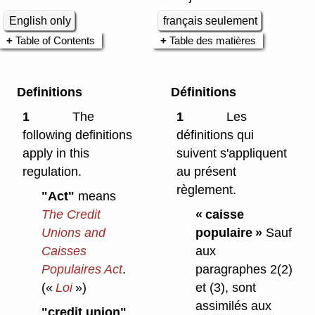
English only
français seulement
Table of Contents
Table des matières
Definitions
Définitions
1
The
1
Les
following definitions
définitions qui
apply in this
suivent s'appliquent
regulation.
au présent
règlement.
"Act"
means
The Credit
« caisse
Unions and
populaire »
Sauf
Caisses
aux
Populaires Act
.
paragraphes 2(2)
(«
Loi
»)
et (3), sont
assimilés aux
"credit union"
,