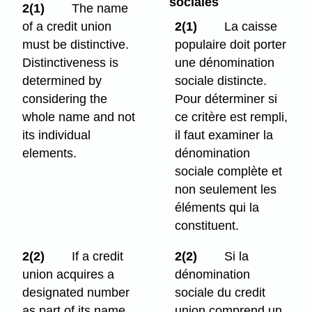
sociales
2(1)
The name
of a credit union
2(1)
La caisse
must be distinctive.
populaire doit porter
Distinctiveness is
une dénomination
determined by
sociale distincte.
considering the
Pour déterminer si
whole name and not
ce critère est rempli,
its individual
il faut examiner la
elements.
dénomination
sociale complète et
non seulement les
éléments qui la
constituent.
2(2)
If a credit
2(2)
Si la
union acquires a
dénomination
designated number
sociale du credit
as part of its name,
union comprend un