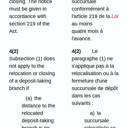
closing. The notice
succursale
must be given in
conformément à
accordance with
l'article 219 de la
Loi
section 219 of the
au moins
Act.
quatre mois à
l'avance.
4(2)
4(2)
Le
Subsection (1) does
paragraphe (1) ne
not apply to the
s'applique pas à la
relocation or closing
relocalisation ou à la
of a deposit-taking
fermeture d'une
branch if
succursale de dépôt
dans les cas
(a)
the
suivants :
distance to the
relocated
a)
la
deposit-taking
succursale
branch is no
relocalisée se