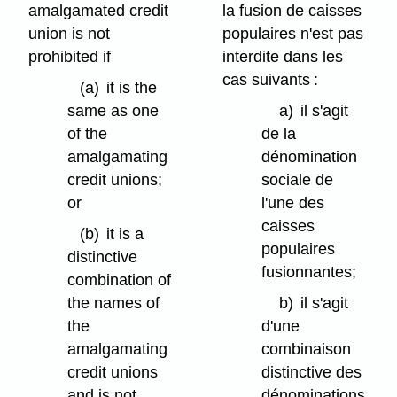
amalgamated credit
la fusion de caisses
union is not
populaires n'est pas
prohibited if
interdite dans les
cas suivants :
(a)
it is the
same as one
a)
il s'agit
of the
de la
amalgamating
dénomination
credit unions;
sociale de
or
l'une des
caisses
(b)
it is a
populaires
distinctive
fusionnantes;
combination of
the names of
b)
il s'agit
the
d'une
amalgamating
combinaison
credit unions
distinctive des
and is not
dénominations