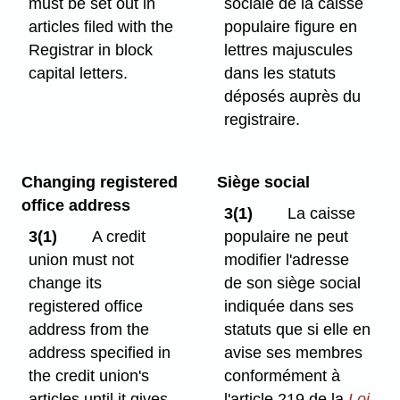
must be set out in
sociale de la caisse
articles filed with the
populaire figure en
Registrar in block
lettres majuscules
capital letters.
dans les statuts
déposés auprès du
registraire.
Changing registered
Siège social
office address
3(1)
La caisse
3(1)
A credit
populaire ne peut
union must not
modifier l'adresse
change its
de son siège social
registered office
indiquée dans ses
address from the
statuts que si elle en
address specified in
avise ses membres
the credit union's
conformément à
articles until it gives
l'article 219 de la
Loi