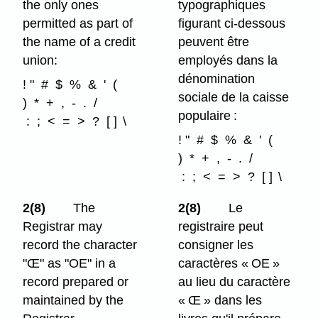
the only ones
typographiques
permitted as part of
figurant ci-dessous
the name of a credit
peuvent être
union:
employés dans la
dénomination
! " # $ % & ' (
sociale de la caisse
) * + , - . /
populaire :
: ; < = > ? [ ] \
! " # $ % & ' (
) * + , - . /
: ; < = > ? [ ] \
2(8)
The
2(8)
Le
Registrar may
registraire peut
record the character
consigner les
"Œ" as "OE" in a
caractères « OE »
record prepared or
au lieu du caractère
maintained by the
« Œ » dans les