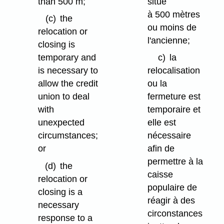
than 500 m;
situe
à 500 mètres
(c)
the
ou moins de
relocation or
l'ancienne;
closing is
temporary and
c)
la
is necessary to
relocalisation
allow the credit
ou la
union to deal
fermeture est
with
temporaire et
unexpected
elle est
circumstances;
nécessaire
or
afin de
permettre à la
(d)
the
caisse
relocation or
populaire de
closing is a
réagir à des
necessary
circonstances
response to a