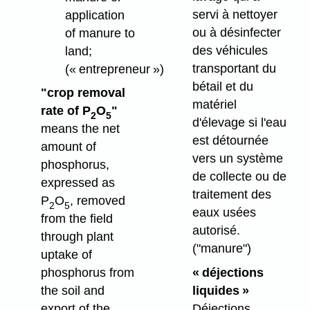
servi à nettoyer
application
ou à désinfecter
of manure to
des véhicules
land;
transportant du
(« entrepreneur »)
bétail et du
"crop removal
matériel
rate of P
O
"
2
5
d'élevage si l'eau
means the net
est détournée
amount of
vers un système
phosphorus,
de collecte ou de
expressed as
traitement des
P
O
, removed
2
5
eaux usées
from the field
autorisé.
through plant
("manure")
uptake of
« déjections
phosphorus from
liquides »
the soil and
Déjections
export of the