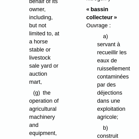
behalf of its
« bassin
owner,
collecteur »
including,
Ouvrage :
but not
limited to, at
a)
a horse
servant à
stable or
recueillir les
livestock
eaux de
sale yard or
ruissellement
auction
contaminées
mart,
par des
déjections
(g)
the
dans une
operation of
exploitation
agricultural
agricole;
machinery
and
b)
equipment,
construit