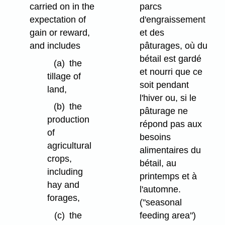
carried on in the
parcs
expectation of
d'engraissement
gain or reward,
et des
and includes
pâturages, où du
bétail est gardé
(a)
the
et nourri que ce
tillage of
soit pendant
land,
l'hiver ou, si le
(b)
the
pâturage ne
production
répond pas aux
of
besoins
agricultural
alimentaires du
crops,
bétail, au
including
printemps et à
hay and
l'automne.
forages,
("seasonal
feeding area")
(c)
the