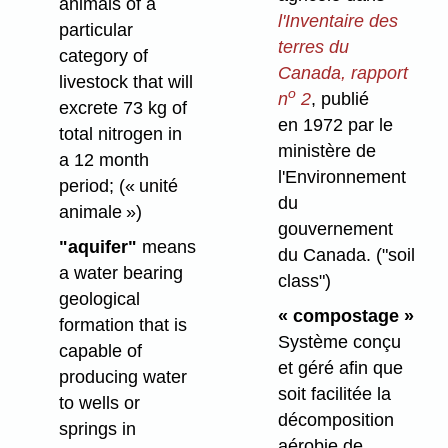
animals of a
l'Inventaire des
particular
terres du
category of
Canada, rapport
livestock that will
o
n
2
, publié
excrete 73 kg of
en 1972 par le
total nitrogen in
ministère de
a 12 month
l'Environnement
period;
(« unité
du
animale »)
gouvernement
"aquifer"
means
du Canada.
("soil
a water bearing
class")
geological
« compostage »
formation that is
Système conçu
capable of
et géré afin que
producing water
soit facilitée la
to wells or
décomposition
springs in
aérobie de