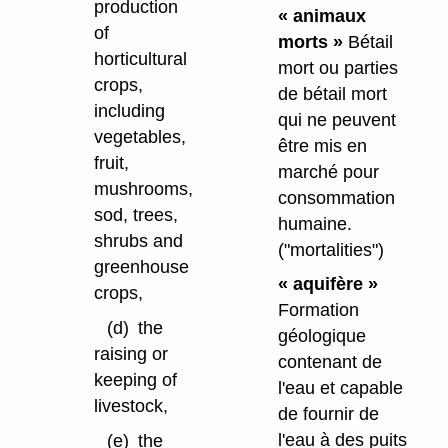
production
« animaux
of
morts »
Bétail
horticultural
mort ou parties
crops,
de bétail mort
including
qui ne peuvent
vegetables,
être mis en
fruit,
marché pour
mushrooms,
consommation
sod, trees,
humaine.
shrubs and
("mortalities")
greenhouse
« aquifère »
crops,
Formation
(d)
the
géologique
raising or
contenant de
keeping of
l'eau et capable
livestock,
de fournir de
l'eau à des puits
(e)
the