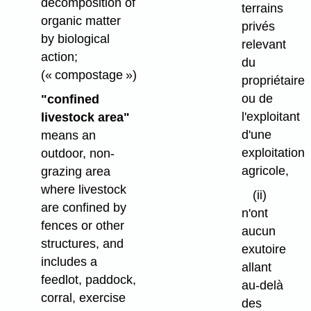
decomposition of
terrains
organic matter
privés
by biological
relevant
action;
du
(« compostage »)
propriétaire
ou de
"confined
l'exploitant
livestock area"
d'une
means an
exploitation
outdoor, non-
agricole,
grazing area
where livestock
(ii)
are confined by
n'ont
fences or other
aucun
structures, and
exutoire
includes a
allant
feedlot, paddock,
au-delà
corral, exercise
des