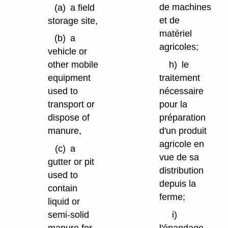
de machines
(a)
a field
et de
storage site,
matériel
(b)
a
agricoles;
vehicle or
h)
le
other mobile
traitement
equipment
nécessaire
used to
pour la
transport or
préparation
dispose of
d'un produit
manure,
agricole en
(c)
a
vue de sa
gutter or pit
distribution
used to
depuis la
contain
ferme;
liquid or
i)
semi-solid
l'épandage