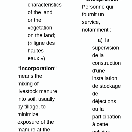
characteristics
Personne qui
of the land
fournit un
or the
service,
vegetation
notamment :
on the land;
a)
la
(« ligne des
supervision
hautes
de la
eaux »)
construction
"incorporation"
d'une
means the
installation
mixing of
de stockage
livestock manure
de
into soil, usually
déjections
by tillage, to
ou la
minimize
participation
exposure of the
à cette
manure at the
activité;