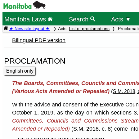
Manitoba Laws
Search
Acts ▼
★ New site layout ★
Acts:
List of proclamations
Proclamat
Bilingual PDF version
PROCLAMATION
English only
The Boards, Committees, Councils and Commis
(Various Acts Amended or Repealed)
(
S.M. 2018, 
With the advice and consent of the Executive Coun
October 1, 2019, as the day on which sections 3
Committees, Councils and Commissions Streamli
Amended or Repealed)
(S.M. 2018, c. 8) come into