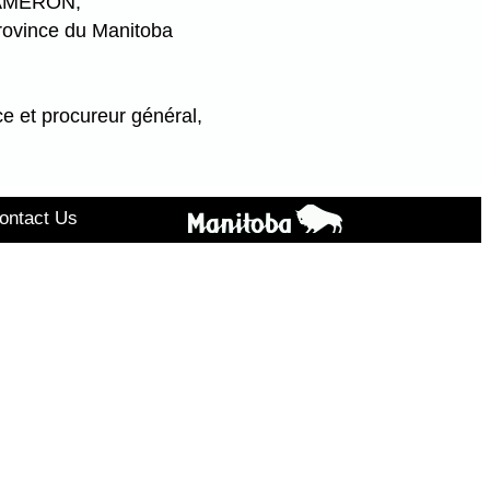
CAMERON,
province du Manitoba
ce et procureur général,
ontact Us