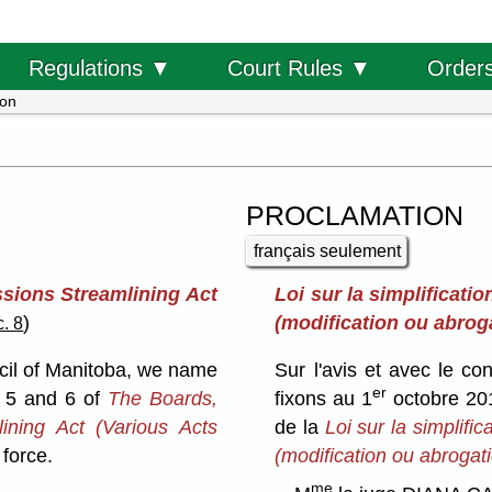
Order
Regulations ▼
Court Rules ▼
ion
PROCLAMATION
français seulement
sions Streamlining Act
Loi sur la simplificat
)
(modification ou abroga
c. 8
cil of Manitoba, we name
Sur l'avis et avec le c
er
, 5 and 6 of
The Boards,
fixons au 1
octobre 201
ning Act (Various Acts
de la
Loi sur la simplifi
 force.
(modification ou abrogati
me