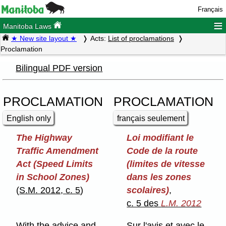
Français
≡
Manitoba Laws
★ New site layout ★
Acts:
List of proclamations
Proclamation
Bilingual PDF version
PROCLAMATION
PROCLAMATION
English only
français seulement
The Highway
Loi modifiant le
Traffic Amendment
Code de la route
Act (Speed Limits
(limites de vitesse
in School Zones)
dans les zones
(
S.M. 2012, c. 5
)
scolaires)
,
c. 5 des
L.M. 2012
With the advice and
Sur l'avis et avec le