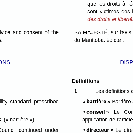
que les droits à l
sont victimes des 
des droits et libert
ce and consent of the
SA MAJESTÉ, sur l'avis 
s:
du Manitoba, édicte :
ONS
DIS
Définitions
1
Les définitions 
ity standard prescribed
« barrière »
Barrière 
« conseil »
Le Conse
3.
(« barrière »)
application de l'articl
Council continued under
« directeur »
Le dire