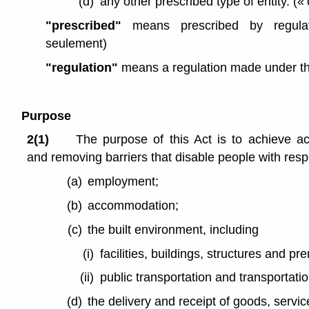
(d)
any other prescribed type of entity.
(«
"prescribed"
means prescribed by regulati
seulement)
"regulation"
means a regulation made under th
Purpose
2(1)
The purpose of this Act is to achieve acc
and removing barriers that disable people with resp
(a)
employment;
(b)
accommodation;
(c)
the built environment, including
(i)
facilities, buildings, structures and p
(ii)
public transportation and transportatio
(d)
the delivery and receipt of goods, servi