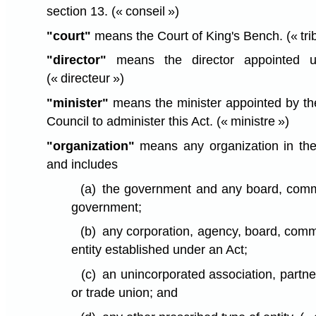
section 13.
(« conseil »)
"court"
means the Court of King's Bench.
(« tr
"director"
means the director appointed un
(« directeur »)
"minister"
means the minister appointed by th
Council to administer this Act.
(« ministre »)
"organization"
means any organization in the 
and includes
(a)
the government and any board, commi
government;
(b)
any corporation, agency, board, commi
entity established under an Act;
(c)
an unincorporated association, partner
or trade union; and