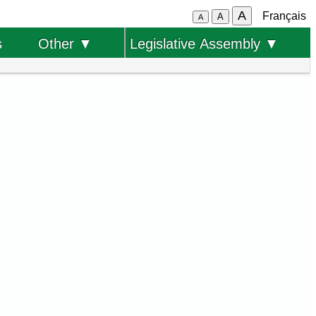
A
Français
A
A
s
Other ▼
Legislative Assembly ▼