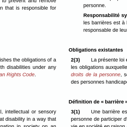
y to prevent and remove
personne.
n that is responsible for
Responsabilité s
les barrières est à
responsable de leur
Obligations existantes
ishes the obligations of a
2(3)
La présente loi 
th disabilities under any
les obligations auxquell
n Rights Code
.
droits de la personne
, 
des personnes handicap
Définition de « barrière 
 intellectual or sensory
3(1)
Une barrière est
hat disability in a way that
personne de participer d'
ipation in society on an
vie en société en raison 