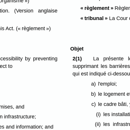
 organisme »)
« règlement »
Règleme
on. (Version anglaise
« tribunal »
La Cour 
is Act.
(« règlement »)
Objet
essibility by preventing
2(1)
La présente lo
ect to
supprimant les barrière
qui est indiqué ci-dessou
a)
l'emploi;
b)
le logement e
c)
le cadre bâti,
remises, and
(i)
les installa
n infrastructure;
(ii)
les infras
ces and information; and