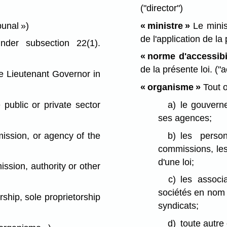
("director")
ibunal »)
« ministre »
Le minis
de l'application de la
der subsection 22(1).
« norme d'accessibil
de la présente loi.
("a
e Lieutenant Governor in
« organisme »
Tout o
public or private sector
a)
le gouvern
ses agences;
ssion, or agency of the
b)
les perso
commissions, les
d'une loi;
ssion, authority or other
c)
les associ
sociétés en nom c
ship, sole proprietorship
syndicats;
d)
toute autre