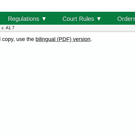
Order
Regulations ▼
Court Rules ▼
 c. A1.7
al copy, use the
bilingual (PDF) version
.