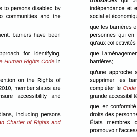
d'obstacles qui bl
 to persons disabled by
indépendance et e
 to communities and the
social et économiq
que les barrières 
nt, barriers have been
personnes qui en s
qu'aux collectivités
oach for identifying,
que l'aménagement
e Human Rights Code
in
barrières;
qu'une approche s
tion on the Rights of
supprimer les bar
n 2010, member states are
compléter le
Code 
sure accessibility and
grande accessibilit
que, en conformité
ans, including persons
droits des personn
n Charter of Rights and
États membres d
promouvoir l'accessi