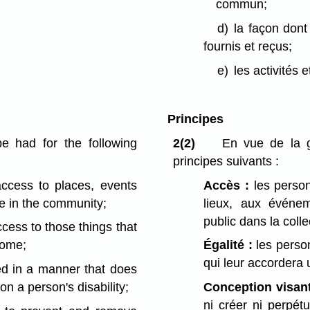
commun;
d)
la façon dont
fournis et reçus;
e)
les activités 
Principes
be had for the following
2(2)
En vue de la ga
principes suivants :
ccess to places, events
Accès :
les perso
le in the community;
lieux, aux événe
public dans la collec
cess to those things that
come;
Égalité :
les perso
qui leur accordera 
d in a manner that does
on a person's disability;
Conception visan
ni créer ni perpét