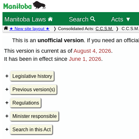
Manitoba Laws
Search
Acts ▼
★ New site layout ★
Consolidated Acts:
C.C.S.M.
C.C.S.M.
This is an
unofficial version
. If you need an offici
This version is current as of
August 4, 2026
.
It has been in effect since
June 1, 2026
.
Legislative history
Previous version(s)
Regulations
Minister responsible
Search in this Act