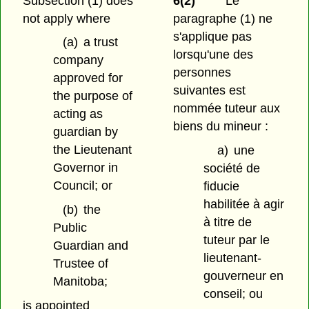
Subsection (1) does
6(2)
Le
not apply where
paragraphe (1) ne
s'applique pas
(a)
a trust
lorsqu'une des
company
personnes
approved for
suivantes est
the purpose of
nommée tuteur aux
acting as
biens du mineur :
guardian by
the Lieutenant
a)
une
Governor in
société de
Council; or
fiducie
habilitée à agir
(b)
the
à titre de
Public
tuteur par le
Guardian and
lieutenant-
Trustee of
gouverneur en
Manitoba;
conseil; ou
is appointed