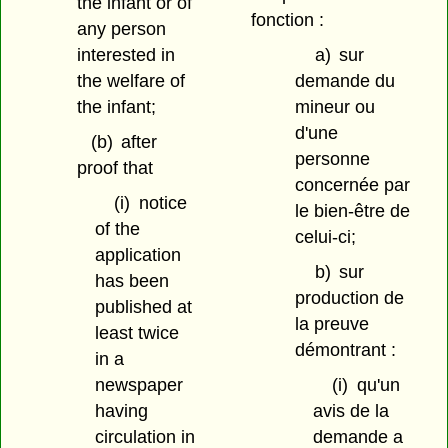
the infant or of
fonction :
any person
interested in
a)
sur
the welfare of
demande du
the infant;
mineur ou
d'une
(b)
after
personne
proof that
concernée par
(i)
notice
le bien-être de
of the
celui-ci;
application
b)
sur
has been
production de
published at
la preuve
least twice
démontrant :
in a
newspaper
(i)
qu'un
having
avis de la
circulation in
demande a