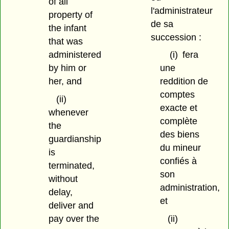
of all
l'administrateur
property of
de sa
the infant
succession :
that was
administered
(i)
fera
by him or
une
her, and
reddition de
comptes
(ii)
exacte et
whenever
complète
the
des biens
guardianship
du mineur
is
confiés à
terminated,
son
without
administration,
delay,
et
deliver and
pay over the
(ii)