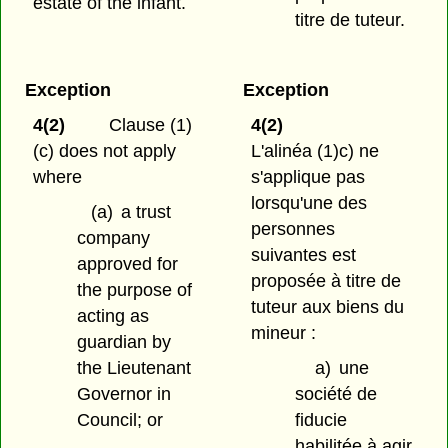
estate of the infant.
titre de tuteur.
Exception
Exception
4(2)
Clause (1)
4(2)
(c) does not apply
L'alinéa (1)c) ne
where
s'applique pas
lorsqu'une des
(a)
a trust
personnes
company
suivantes est
approved for
proposée à titre de
the purpose of
tuteur aux biens du
acting as
mineur :
guardian by
the Lieutenant
a)
une
Governor in
société de
Council; or
fiducie
habilitée à agir