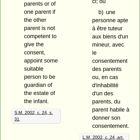
ci; ou
parents or of
one parent if
b)
une
the other
personne apte
parent is not
à être tuteur
competent to
aux biens d'un
give the
mineur, avec
consent,
le
appoint some
consentement
suitable
des parents
person to be
ou, en cas
guardian of
d'inhabilité
the estate of
d'un des
the infant.
parents, du
parent habile à
S.M. 2002, c. 24, s.
donner son
31
.
consentement.
L.M. 2002, c. 24, art.