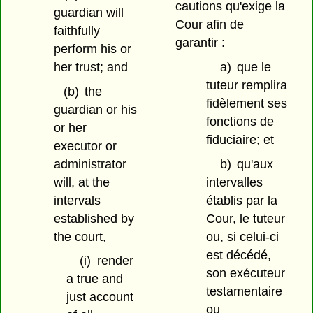
cautions qu'exige la
guardian will
Cour afin de
faithfully
garantir :
perform his or
her trust; and
a)
que le
tuteur remplira
(b)
the
fidèlement ses
guardian or his
fonctions de
or her
fiduciaire; et
executor or
administrator
b)
qu'aux
will, at the
intervalles
intervals
établis par la
established by
Cour, le tuteur
the court,
ou, si celui-ci
est décédé,
(i)
render
son exécuteur
a true and
testamentaire
just account
ou