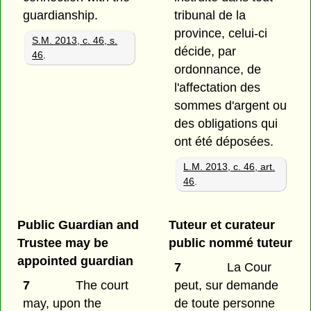
guardianship.
tribunal de la
province, celui-ci
S.M. 2013, c. 46, s.
décide, par
46
.
ordonnance, de
l'affectation des
sommes d'argent ou
des obligations qui
ont été déposées.
L.M. 2013, c. 46, art.
46
.
Public Guardian and
Tuteur et curateur
Trustee may be
public nommé tuteur
appointed guardian
7
La Cour
7
The court
peut, sur demande
may, upon the
de toute personne