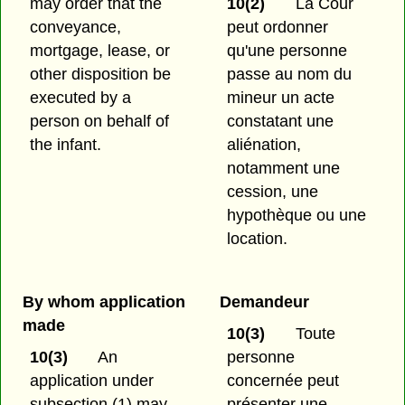
may order that the
10(2)
La Cour
conveyance,
peut ordonner
mortgage, lease, or
qu'une personne
other disposition be
passe au nom du
executed by a
mineur un acte
person on behalf of
constatant une
the infant.
aliénation,
notamment une
cession, une
hypothèque ou une
location.
By whom application
Demandeur
made
10(3)
Toute
10(3)
An
personne
application under
concernée peut
subsection (1) may
présenter une