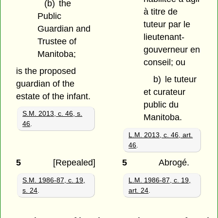
(b)
the
à titre de
Public
tuteur par le
Guardian and
lieutenant-
Trustee of
gouverneur en
Manitoba;
conseil; ou
is the proposed
b)
le tuteur
guardian of the
et curateur
estate of the infant.
public du
S.M. 2013, c. 46, s.
Manitoba.
46
.
L.M. 2013, c. 46, art.
46
.
5
[Repealed]
5
Abrogé.
S.M. 1986-87, c. 19,
L.M. 1986-87, c. 19,
s. 24
.
art. 24
.