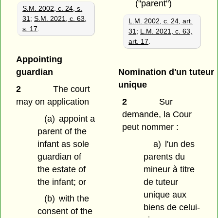
("parent")
S.M. 2002, c. 24, s.
31
;
S.M. 2021, c. 63,
L.M. 2002, c. 24, art.
s. 17
.
31
;
L.M. 2021, c. 63,
art. 17
.
Appointing
guardian
Nomination d'un tuteur
unique
2
The court
may on application
2
Sur
demande, la Cour
(a)
appoint a
peut nommer :
parent of the
infant as sole
a)
l'un des
guardian of
parents du
the estate of
mineur à titre
the infant; or
de tuteur
unique aux
(b)
with the
biens de celui-
consent of the