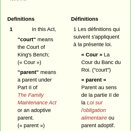
Definitions
Définitions
1
In this Act,
1 Les définitions qui
suivent s'appliquent
"court"
means
à la présente loi.
the Court of
King's Bench;
« Cour »
La
(« Cour »)
Cour du Banc du
Roi.
("court")
"parent"
means
a parent under
« parent »
Part II of
Parent au sens
The Family
de la partie II de
Maintenance Act
la
Loi sur
or an adoptive
l'obligation
parent.
alimentaire
ou
(« parent »)
parent adoptif.