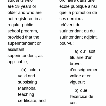
students who
ordinaire dans une
are 19 years or
école publique ainsi
older and who are
que la promotion de
not registered in a
ces derniers
regular public
relèvent du
school program,
surintendant ou du
provided that the
surintendant adjoint,
superintendent or
pourvu :
assistant
a)
qu'il soit
superintendent, as
titulaire d'un
applicable,
brevet
(a)
hold a
d'enseignement
valid and
valide et en
subsisting
vigueur;
Manitoba
b)
que
teaching
l'exercice de
certificate; and
ces