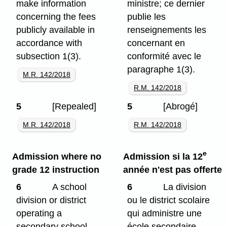
make information
ministre; ce dernier
concerning the fees
publie les
publicly available in
renseignements les
accordance with
concernant en
subsection 1(3).
conformité avec le
paragraphe 1(3).
M.R. 142/2018
R.M. 142/2018
5
[Repealed]
5
[Abrogé]
M.R. 142/2018
R.M. 142/2018
e
Admission where no
Admission si la 12
grade 12 instruction
année n'est pas offerte
6
A school
6
La division
division or district
ou le district scolaire
operating a
qui administre une
secondary school
école secondaire