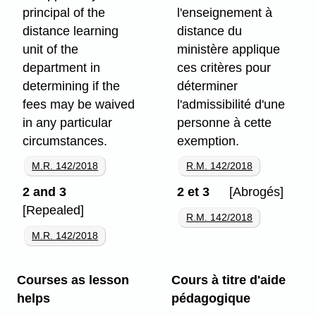
principal of the
l'enseignement à
distance learning
distance du
unit of the
ministère applique
department in
ces critères pour
determining if the
déterminer
fees may be waived
l'admissibilité d'une
in any particular
personne à cette
circumstances.
exemption.
M.R. 142/2018
R.M. 142/2018
2 and 3
2 et 3
[Abrogés]
[Repealed]
R.M. 142/2018
M.R. 142/2018
Courses as lesson
Cours à titre d'aide
helps
pédagogique