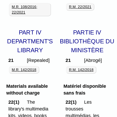
M.R. 108/2016
;
R.M. 22/2021
22/2021
PART IV
PARTIE IV
DEPARTMENT'S
BIBLIOTHÈQUE DU
LIBRARY
MINISTÈRE
21
[Repealed]
21
[Abrogé]
M.R. 142/2018
R.M. 142/2018
Materials available
Matériel disponible
without charge
sans frais
22(1)
The
22(1)
Les
library's multimedia
trousses
kits, videos, books
multimédias, les