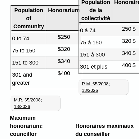
Population
Honorair
Population
Honorarium
de la
of
collectivité
Community
250 $
0 à 74
$250
0 to 74
320 $
75 à 150
$320
75 to 150
340 $
151 à 300
$340
151 to 300
400 $
301 et plus
$400
301 and
greater
R.M. 65/2008
;
13/2026
M.R. 65/2008
;
13/2026
Maximum
honorarium:
Honoraires maximaux
councillor
du conseiller