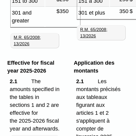
151 to 300
151 à 300
$350
350 $
301 and
301 et plus
greater
R.M. 65/2008
;
13/2026
M.R. 65/2008
;
13/2026
Effective for fiscal
Application des
year 2025-2026
montants
2.1
The
2.1
Les
amounts specified in
montants précisés
the tables in
aux tableaux
sections 1 and 2 are
figurant aux
effective for
articles 1 et 2
the 2025-2026 fiscal
s'appliquent à
year and afterwards.
compter de