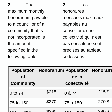
2
The
2
Les
maximum monthly
honoraires
honorarium payable
mensuels maximaux
to a councillor of a
payables au
community that is
conseiller d'une
not incorporated is
collectivité qui n'est
the amount
pas constituée sont
specified in the
précisés au tableau
following table:
ci-dessous :
Population
Honorarium
Population
Honorair
of
de la
Community
collectivité
$215
215 $
0 to 74
0 à 74
$270
270 $
75 to 150
75 à 150
$290
290 $