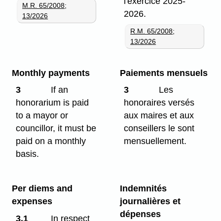
l'exercice 2025-
M.R. 65/2008
;
2026.
13/2026
R.M. 65/2008
;
13/2026
Monthly payments
Paiements mensuels
3
If an
3
Les
honorarium is paid
honoraires versés
to a mayor or
aux maires et aux
councillor, it must be
conseillers le sont
paid on a monthly
mensuellement.
basis.
Per diems and
Indemnités
expenses
journalières et
dépenses
3.1
In respect