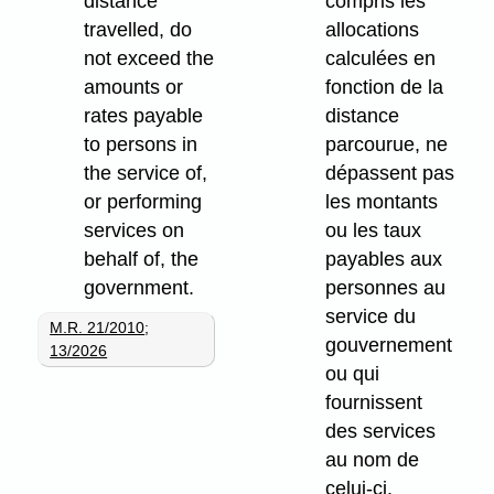
distance
compris les
travelled, do
allocations
not exceed the
calculées en
amounts or
fonction de la
rates payable
distance
to persons in
parcourue, ne
the service of,
dépassent pas
or performing
les montants
services on
ou les taux
behalf of, the
payables aux
government.
personnes au
service du
M.R. 21/2010
;
gouvernement
13/2026
ou qui
fournissent
des services
au nom de
celui-ci.