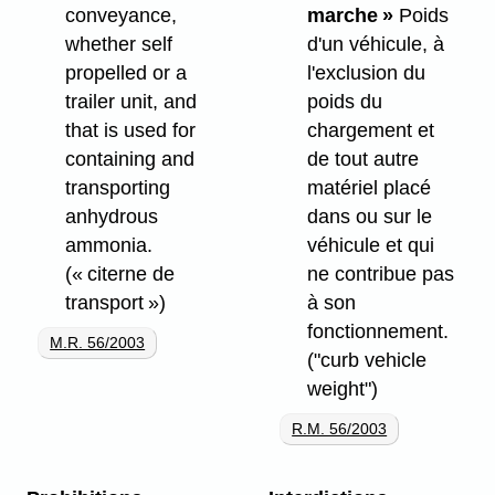
conveyance,
marche »
Poids
whether self
d'un véhicule, à
propelled or a
l'exclusion du
trailer unit, and
poids du
that is used for
chargement et
containing and
de tout autre
transporting
matériel placé
anhydrous
dans ou sur le
ammonia.
véhicule et qui
(« citerne de
ne contribue pas
transport »)
à son
fonctionnement.
M.R. 56/2003
("curb vehicle
weight")
R.M. 56/2003