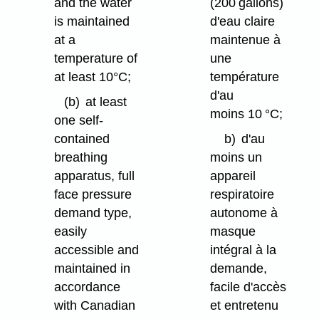
and the water
(200 gallons)
is maintained
d'eau claire
at a
maintenue à
temperature of
une
at least 10°C;
température
d'au
(b)
at least
moins 10 °C;
one self-
contained
b)
d'au
breathing
moins un
apparatus, full
appareil
face pressure
respiratoire
demand type,
autonome à
easily
masque
accessible and
intégral à la
maintained in
demande,
accordance
facile d'accès
with Canadian
et entretenu