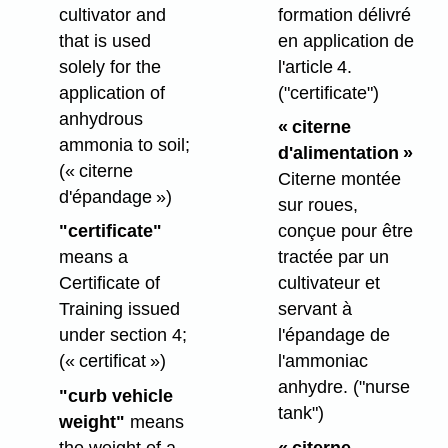
cultivator and
formation délivré
that is used
en application de
solely for the
l'article 4.
application of
("certificate")
anhydrous
« citerne
ammonia to soil;
d'alimentation »
(« citerne
Citerne montée
d'épandage »)
sur roues,
"certificate"
conçue pour être
means a
tractée par un
Certificate of
cultivateur et
Training issued
servant à
under section 4;
l'épandage de
(« certificat »)
l'ammoniac
anhydre.
("nurse
"curb vehicle
tank")
weight"
means