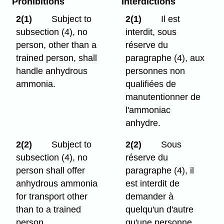
Prohibitions
Interdictions
2(1)
Subject to
2(1)
Il est
subsection (4), no
interdit, sous
person, other than a
réserve du
trained person, shall
paragraphe (4), aux
handle anhydrous
personnes non
ammonia.
qualifiées de
manutentionner de
l'ammoniac
anhydre.
2(2)
Subject to
2(2)
Sous
subsection (4), no
réserve du
person shall offer
paragraphe (4), il
anhydrous ammonia
est interdit de
for transport other
demander à
than to a trained
quelqu'un d'autre
person.
qu'une personne