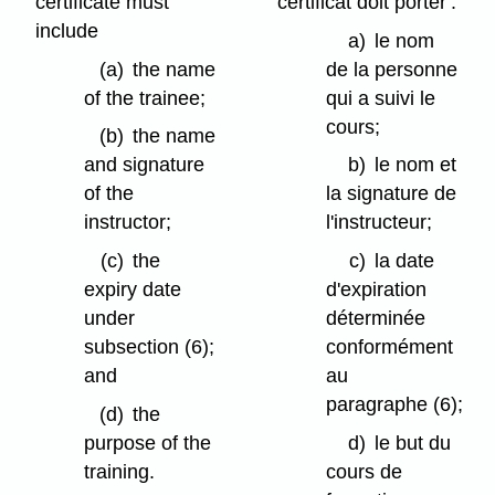
certificate must
certificat doit porter :
include
a)
le nom
(a)
the name
de la personne
of the trainee;
qui a suivi le
cours;
(b)
the name
and signature
b)
le nom et
of the
la signature de
instructor;
l'instructeur;
(c)
the
c)
la date
expiry date
d'expiration
under
déterminée
subsection (6);
conformément
and
au
paragraphe (6);
(d)
the
purpose of the
d)
le but du
training.
cours de