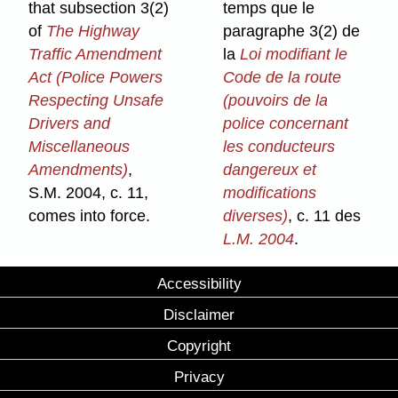
that subsection 3(2)
temps que le
of
The Highway
paragraphe 3(2) de
Traffic Amendment
la
Loi modifiant le
Act (Police Powers
Code de la route
Respecting Unsafe
(pouvoirs de la
Drivers and
police concernant
Miscellaneous
les conducteurs
Amendments)
,
dangereux et
S.M. 2004, c. 11,
modifications
comes into force.
diverses)
, c. 11 des
L.M. 2004
.
Accessibility
Disclaimer
Copyright
Privacy