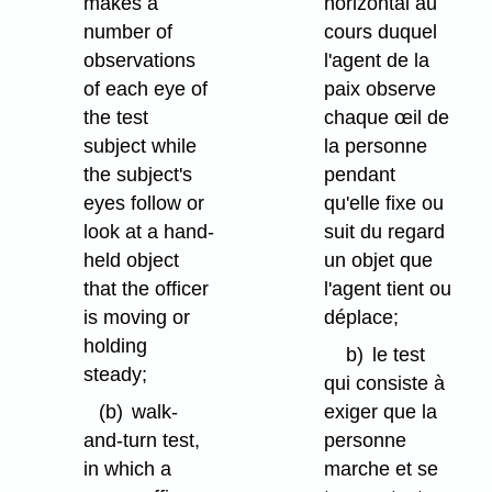
makes a
horizontal au
number of
cours duquel
observations
l'agent de la
of each eye of
paix observe
the test
chaque œil de
subject while
la personne
the subject's
pendant
eyes follow or
qu'elle fixe ou
look at a hand-
suit du regard
held object
un objet que
that the officer
l'agent tient ou
is moving or
déplace;
holding
b)
le test
steady;
qui consiste à
(b)
walk-
exiger que la
and-turn test,
personne
in which a
marche et se