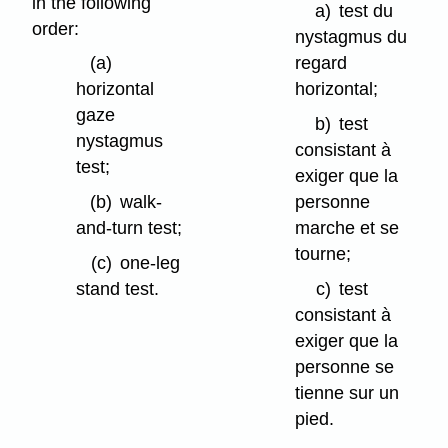
in the following
a)
test du
order:
nystagmus du
(a)
regard
horizontal
horizontal;
gaze
b)
test
nystagmus
consistant à
test;
exiger que la
(b)
walk-
personne
and-turn test;
marche et se
tourne;
(c)
one-leg
stand test.
c)
test
consistant à
exiger que la
personne se
tienne sur un
pied.