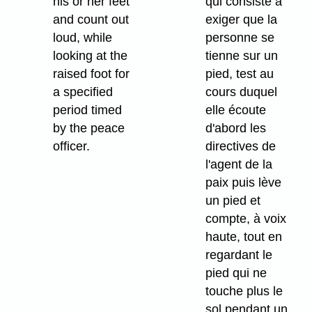
his or her feet
qui consiste à
and count out
exiger que la
loud, while
personne se
looking at the
tienne sur un
raised foot for
pied, test au
a specified
cours duquel
period timed
elle écoute
by the peace
d'abord les
officer.
directives de
l'agent de la
paix puis lève
un pied et
compte, à voix
haute, tout en
regardant le
pied qui ne
touche plus le
sol pendant un