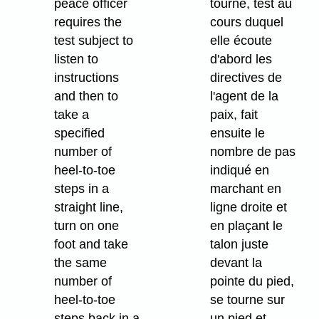
peace officer
tourne, test au
requires the
cours duquel
test subject to
elle écoute
listen to
d'abord les
instructions
directives de
and then to
l'agent de la
take a
paix, fait
specified
ensuite le
number of
nombre de pas
heel-to-toe
indiqué en
steps in a
marchant en
straight line,
ligne droite et
turn on one
en plaçant le
foot and take
talon juste
the same
devant la
number of
pointe du pied,
heel-to-toe
se tourne sur
steps back in a
un pied et