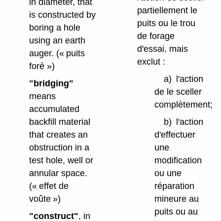
in diameter, that
partiellement le
is constructed by
puits ou le trou
boring a hole
de forage
using an earth
d'essai, mais
auger.
(« puits
exclut :
foré »)
a)
l'action
"bridging"
de le sceller
means
complètement;
accumulated
backfill material
b)
l'action
that creates an
d'effectuer
obstruction in a
une
test hole, well or
modification
annular space.
ou une
(« effet de
réparation
voûte »)
mineure au
puits ou au
"construct"
, in