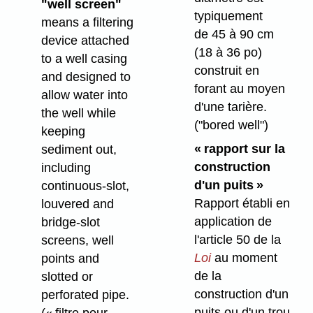
"well screen"
typiquement
means a filtering
de 45 à 90 cm
device attached
(18 à 36 po)
to a well casing
construit en
and designed to
forant au moyen
allow water into
d'une tarière.
the well while
("bored well")
keeping
« rapport sur la
sediment out,
construction
including
d'un puits »
continuous-slot,
Rapport établi en
louvered and
application de
bridge-slot
l'article 50 de la
screens, well
Loi
au moment
points and
de la
slotted or
construction d'un
perforated pipe.
puits ou d'un trou
(« filtre pour