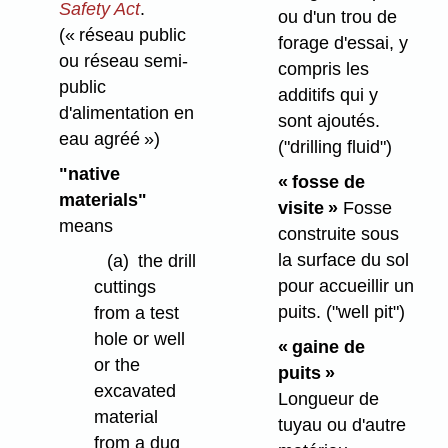
Safety Act
.
ou d'un trou de
(« réseau public
forage d'essai, y
ou réseau semi-
compris les
public
additifs qui y
d'alimentation en
sont ajoutés.
eau agréé »)
("drilling fluid")
"native
« fosse de
materials"
visite »
Fosse
means
construite sous
la surface du sol
(a)
the drill
pour accueillir un
cuttings
puits.
("well pit")
from a test
hole or well
« gaine de
or the
puits »
excavated
Longueur de
material
tuyau ou d'autre
from a dug