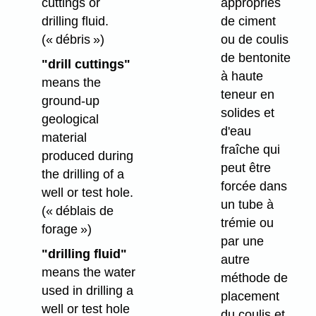
cuttings or
appropriés
drilling fluid.
de ciment
(« débris »)
ou de coulis
de bentonite
"drill cuttings"
à haute
means the
teneur en
ground-up
solides et
geological
d'eau
material
fraîche qui
produced during
peut être
the drilling of a
forcée dans
well or test hole.
un tube à
(« déblais de
trémie ou
forage »)
par une
"drilling fluid"
autre
means the water
méthode de
used in drilling a
placement
well or test hole
du coulis et