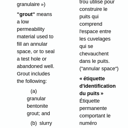
trou utilisé pour
granulaire »)
construire le
"grout"
means
puits qui
a low
comprend
permeability
l'espace entre
material used to
les cuvelages
fill an annular
qui se
space, or to seal
chevauchent
a test hole or
dans le puits.
abandoned well.
("annular space")
Grout includes
« étiquette
the following:
d'identification
(a)
du puits »
granular
Étiquette
bentonite
permanente
grout; and
comportant le
numéro
(b)
slurry