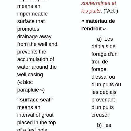
souterraines et
means an
les puits
.
("Act")
impermeable
« matériau de
surface that
l'endroit »
promotes
drainage away
a)
Les
from the well and
déblais de
prevents the
forage d'un
accumulation of
trou de
water around the
forage
well casing.
d'essai ou
(« bloc
d'un puits ou
parapluie »)
les déblais
provenant
"surface seal"
d'un puits
means an
creusé;
interval of grout
placed in the top
b)
les
of a test hole,