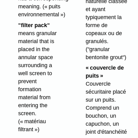
naturelle classée
meaning.
(« puits
et ayant
environnemental »)
typiquement la
forme de
"filter pack"
copeaux ou de
means granular
granulés.
material that is
("granular
placed in the
bentonite grout")
annular space
surrounding a
« couvercle de
well screen to
puits »
prevent
Couvercle
formation
sécuritaire placé
material from
sur un puits.
entering the
Comprend un
screen.
bouchon, un
(« matériau
capuchon, un
filtrant »)
joint d'étanchéité