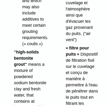
and which
cuvelage et
may also
l'atmosphère
include
ainsi que
additives to
d'évacuer les
meet certain
gaz provenant
grouting
du puits.
("air
requirements.
vent")
(« coulis »)
« filtre pour
"high-solids
puits »
Dispositif
bentonite
de filtration fixé
grout"
means a
sur le cuvelage
mixture of
et conçu de
powdered
manière à
sodium bentonite
permettre à l'eau
clay and fresh
de pénétrer dans
water, that
le puits tout en
contains at
filtrant les