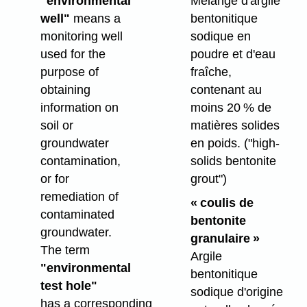
Mélange d'argile
"environmental
bentonitique
well"
means a
sodique en
monitoring well
poudre et d'eau
used for the
fraîche,
purpose of
contenant au
obtaining
moins 20 % de
information on
matières solides
soil or
en poids.
("high-
groundwater
solids bentonite
contamination,
grout")
or for
remediation of
« coulis de
contaminated
bentonite
groundwater.
granulaire »
The term
Argile
"environmental
bentonitique
test hole"
sodique d'origine
has a corresponding