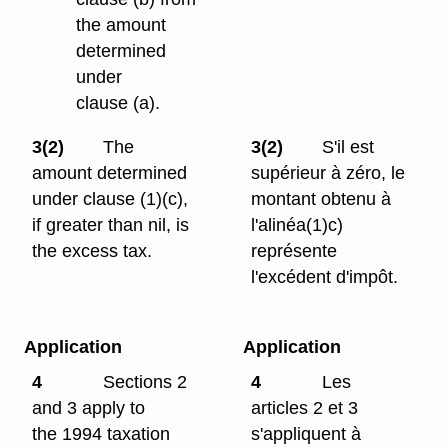
the amount
determined
under
clause (a).
3(2)
The
3(2)
S'il est
amount determined
supérieur à zéro, le
under clause (1)⁠(c),
montant obtenu à
if greater than nil, is
l'alinéa(1)c)
the excess tax.
représente
l'excédent d'impôt.
Application
Application
4
Sections 2
4
Les
and 3 apply to
articles 2 et 3
the 1994 taxation
s'appliquent à