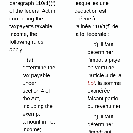
paragraph 110(1)⁠(f)
lesquelles une
of the federal Act in
déduction est
computing the
prévue à
taxpayer's taxable
l'alinéa 110(1)f) de
income, the
la loi fédérale :
following rules
a)
il faut
apply:
déterminer
(a)
l'impôt à payer
determine the
en vertu de
tax payable
l'article 4 de la
under
Loi
, la somme
section 4 of
exonérée
the Act,
faisant partie
including the
du revenu net;
exempt
b)
il faut
amount in net
déterminer
income;
l'impôt qui