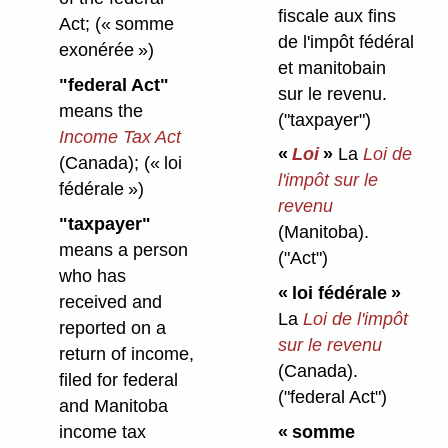
fiscale aux fins
Act;
(« somme
de l'impôt fédéral
exonérée »)
et manitobain
"federal Act"
sur le revenu.
means the
("taxpayer")
Income Tax Act
«
Loi
»
La
Loi de
(Canada);
(« loi
l'impôt sur le
fédérale »)
revenu
"taxpayer"
(Manitoba).
means a person
("Act")
who has
« loi fédérale »
received and
La
Loi de l'impôt
reported on a
sur le revenu
return of income,
(Canada).
filed for federal
("federal Act")
and Manitoba
income tax
« somme