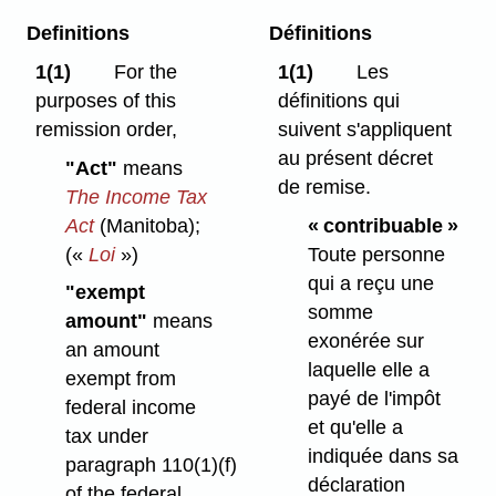
Definitions
Définitions
1(1)
For the
1(1)
Les
purposes of this
définitions qui
remission order,
suivent s'appliquent
au présent décret
"Act"
means
de remise.
The Income Tax
Act
(Manitoba);
« contribuable »
(«
Loi
»)
Toute personne
qui a reçu une
"exempt
somme
amount"
means
exonérée sur
an amount
laquelle elle a
exempt from
payé de l'impôt
federal income
et qu'elle a
tax under
indiquée dans sa
paragraph 110(1)⁠(f)
déclaration
of the federal