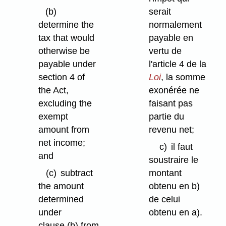
(b)
serait
determine the
normalement
tax that would
payable en
otherwise be
vertu de
payable under
l'article 4 de la
section 4 of
Loi
, la somme
the Act,
exonérée ne
excluding the
faisant pas
exempt
partie du
amount from
revenu net;
net income;
c)
il faut
and
soustraire le
(c)
subtract
montant
the amount
obtenu en b)
determined
de celui
under
obtenu en a).
clause (b) from