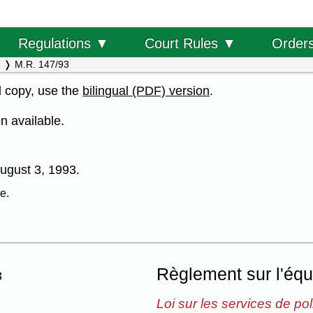
Order
Regulations ▼
Court Rules ▼
M.R. 147/93
al copy, use the
bilingual (PDF) version
.
n available.
 August 3, 1993.
e.
Règlement sur l'équ
3
Loi sur les services de pol