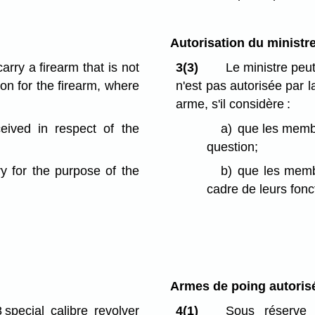
Autorisation du ministr
rry a firearm that is not
3(3)
Le ministre peu
on for the firearm, where
n'est pas autorisée par l
arme, s'il considère :
eived in respect of the
a)
que les membr
question;
ry for the purpose of the
b)
que les memb
cadre de leurs fonc
Armes de poing autoris
 special calibre revolver
4(1)
Sous réserve 