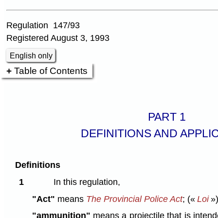
Regulation 147/93
Registered August 3, 1993
English only
Table of Contents
PART 1
DEFINITIONS AND APPLI
Definitions
1
In this regulation,
"Act"
means
The Provincial Police Act
;
(«
Loi
»
"ammunition"
means a projectile that is intend