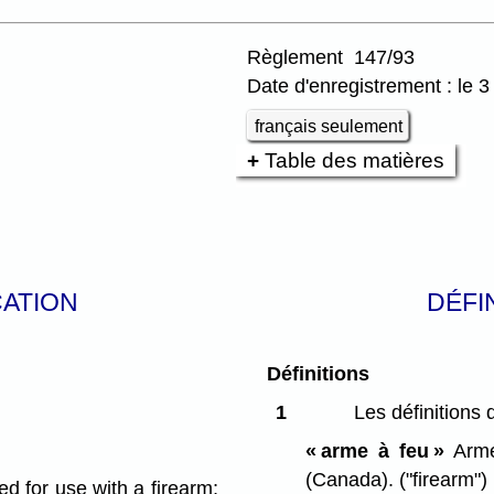
Règlement 147/93
Date d'enregistrement : le 
français seulement
Table des matières
CATION
DÉFI
Définitions
1
Les définitions 
)
« arme à feu »
Arme
(Canada).
("firearm")
ed for use with a firearm;