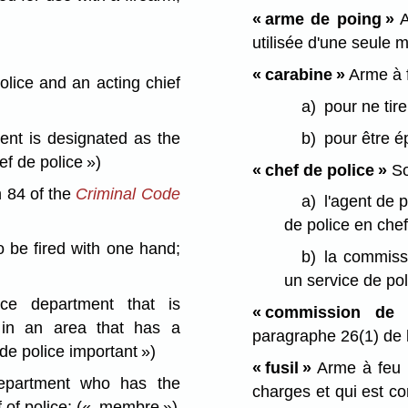
« arme de poing »
A
utilisée d'une seule 
« carabine »
Arme à f
police and an acting chief
a)
pour ne tire
ent is designated as the
b)
pour être 
ef de police »)
« chef de police »
So
n 84 of the
Criminal Code
a)
l'agent de p
de police en chef
 be fired with one hand;
b)
la commissi
un service de po
e department that is
« commission de p
 in an area that has a
paragraphe 26(1) de 
 de police important »)
« fusil »
Arme à feu à
partment who has the
charges et qui est co
 of police;
(« membre »)