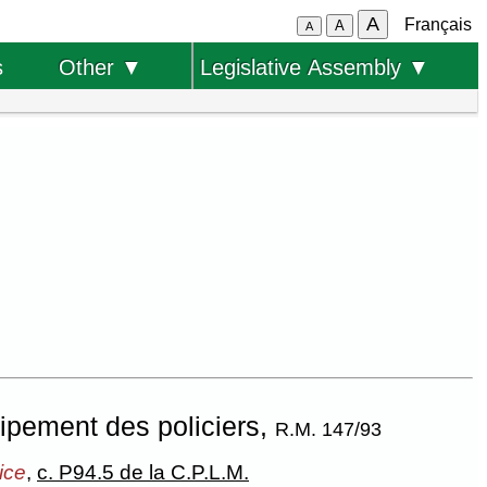
A
Français
A
A
s
Other ▼
Legislative Assembly ▼
ipement des policiers,
R.M. 147/93
ice
,
c. P94.5 de la C.P.L.M.