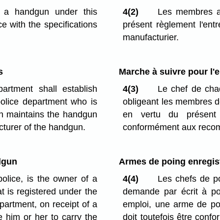
 a handgun under this
4(2)
Les membres au
e with the specifications
présent règlement l'en
manufacturier.
s
Marche à suivre pour l'e
artment shall establish
4(3)
Le chef de cha
olice department who is
obligeant les membres d
un maintains the handgun
en vertu du présent
cturer of the handgun.
conformément aux recom
dgun
Armes de poing enregi
olice, is the owner of a
4(4)
Les chefs de po
t is registered under the
demande par écrit à por
partment, on receipt of a
emploi, une arme de poi
 him or her to carry the
doit toutefois être conf