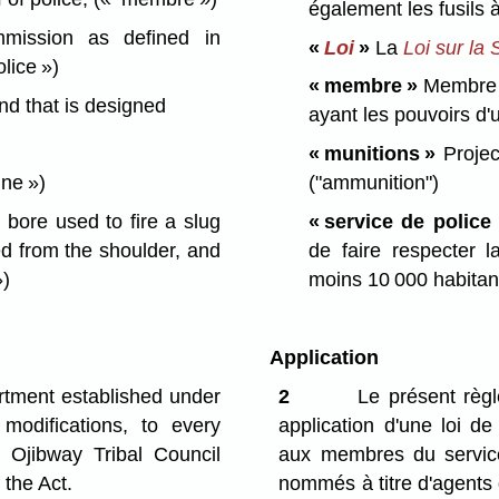
également les fusils 
ission as defined in
«
Loi
»
La
Loi
sur la 
lice »)
« membre »
Membre d
nd that is designed
ayant les pouvoirs d'
« munitions »
Project
ine »)
("ammunition")
bore used to fire a slug
« service de police
ed from the shoulder, and
de faire respecter 
»)
moins 10 000 habitan
Application
artment established under
2
Le présent règ
modifications, to every
application d'une loi de
 Ojibway Tribal Council
aux membres du servic
 the Act.
nommés à titre d'agents d