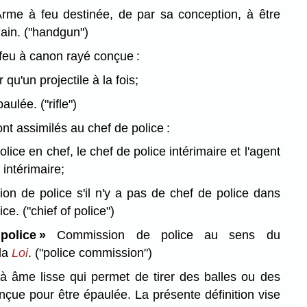
rme à feu destinée, de par sa conception, à être
main.
("handgun")
eu à canon rayé conçue :
r qu'un projectile à la fois;
épaulée.
("rifle")
nt assimilés au chef de police :
olice en chef, le chef de police intérimaire et l'agent
 intérimaire;
on de police s'il n'y a pas de chef de police dans
lice.
("chief of police")
olice »
Commission de police au sens du
la
Loi
.
("police commission")
 âme lisse qui permet de tirer des balles ou des
nçue pour être épaulée. La présente définition vise