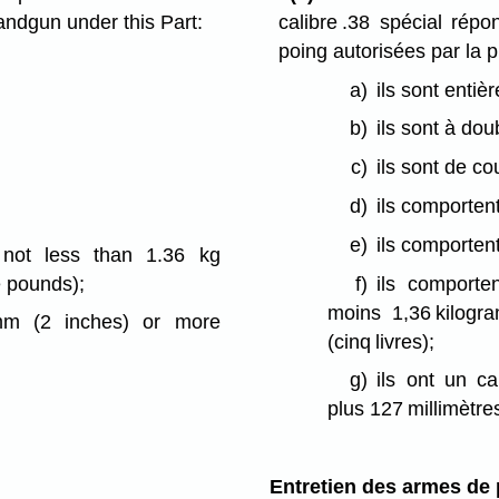
handgun under this Part:
calibre .38 spécial rép
poing autorisées par la p
a)
ils sont entiè
b)
ils sont à dou
c)
ils sont de c
d)
ils comporten
e)
ils comportent
s not less than 1.36 kg
e pounds);
f)
ils comporte
moins 1,36 kilogra
mm (2 inches) or more
(cinq livres);
g)
ils ont un c
plus 127 millimètre
Entretien des armes de