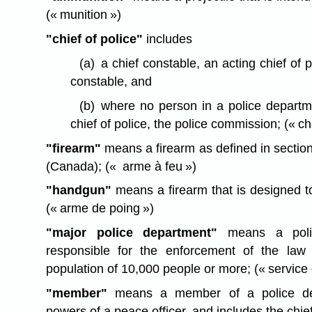
(« munition »)
"chief of police"
includes
(a)
a chief constable, an acting chief of 
constable, and
(b)
where no person in a police departm
chief of police, the police commission;
(« ch
"firearm"
means a firearm as defined in sectio
(Canada);
(« arme à feu »)
"handgun"
means a firearm that is designed to
(« arme de poing »)
"major police department"
means a polic
responsible for the enforcement of the law
population of 10,000 people or more;
(« service
"member"
means a member of a police de
powers of a peace officer, and includes the chief