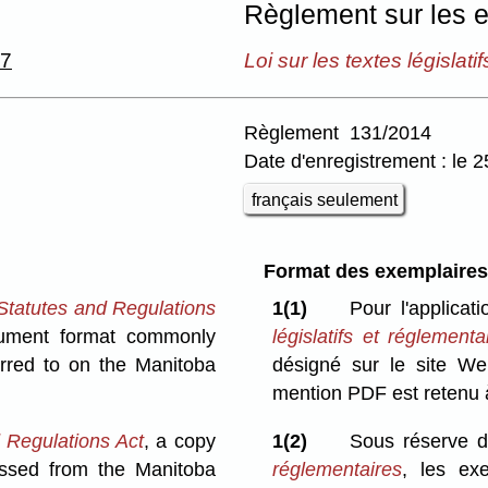
Règlement sur les e
07
Loi sur les textes législati
Règlement 131/2014
Date d'enregistrement : le 2
français seulement
Format des exemplaires 
Statutes and Regulations
1(1)
Pour l'applica
ocument format commonly
législatifs et réglementa
rred to on the Manitoba
désigné sur le site We
mention PDF est retenu à 
 Regulations Act
, a copy
1(2)
Sous réserve de
essed from the Manitoba
réglementaires
, les ex