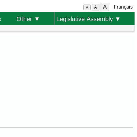
A
Français
A
A
s
Other ▼
Legislative Assembly ▼