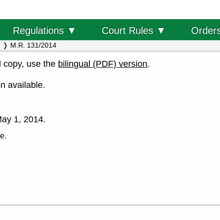
Order
Regulations ▼
Court Rules ▼
M.R. 131/2014
al copy, use the
bilingual (PDF) version
.
n available.
 May 1, 2014.
e.