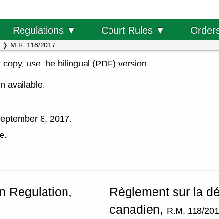
Order
Regulations ▼
Court Rules ▼
M.R. 118/2017
al copy, use the
bilingual (PDF) version
.
n available.
e September 8, 2017.
e.
n Regulation,
Règlement sur la d
canadien,
R.M. 118/20