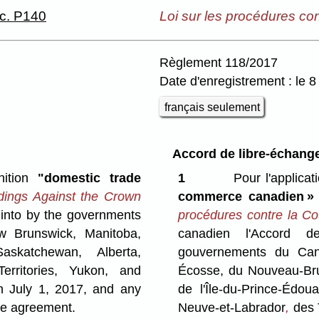
 c. P140
Loi sur les procédures co
Règlement 118/2017
Date d'enregistrement : le 
français seulement
Accord de libre-échang
nition
"domestic trade
1
Pour l'applicati
ings Against the Crown
commerce canadien »
into by the governments
procédures contre la C
w Brunswick, Manitoba,
canadien l'Accord d
askatchewan, Alberta,
gouvernements du Cana
rritories, Yukon, and
Écosse, du Nouveau-Bru
n July 1, 2017, and any
de l'Île-du-Prince-Édoua
de agreement.
Neuve-et-Labrador
,
des 