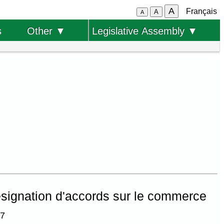
A
Français
A
A
s
Other ▼
Legislative Assembly ▼
ésignation d'accords sur le commerce
17