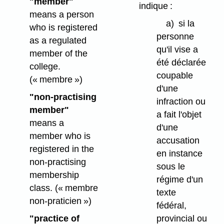
"member"
indique :
means a person
a)
si la
who is registered
personne
as a regulated
qu'il vise a
member of the
été déclarée
college.
coupable
(« membre »)
d'une
"non-practising
infraction ou
member"
a fait l'objet
means a
d'une
member who is
accusation
registered in the
en instance
non-practising
sous le
membership
régime d'un
class.
(« membre
texte
non-praticien »)
fédéral,
"practice of
provincial ou