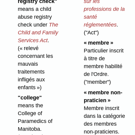
registry check"
sur les
means a child
professions de la
abuse registry
santé
check under
The
réglementées
.
Child and Family
("Act")
Services Act
.
« membre »
(« relevé
Particulier inscrit
concernant les
à titre de
mauvais
membre habilité
traitements
de l'Ordre.
infligés aux
("member")
enfants »)
« membre non-
"college"
praticien »
means the
Membre inscrit
College of
dans la catégorie
Paramedics of
des membres
Manitoba.
non-praticiens.