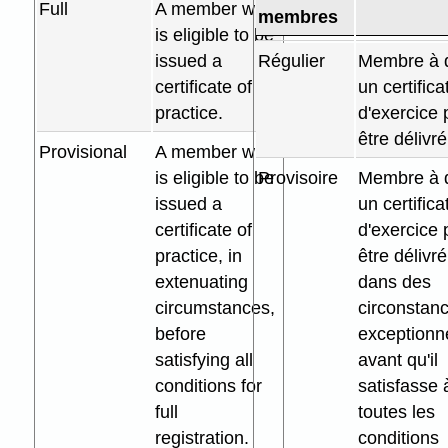
Full
A member who
membres
is eligible to be
issued a
Régulier
Membre à 
certificate of
un certifica
practice.
d'exercice 
être délivré
Provisional
A member who
is eligible to be
Provisoire
Membre à 
issued a
un certifica
certificate of
d'exercice 
practice, in
être délivré
extenuating
dans des
circumstances,
circonstan
before
exceptionne
satisfying all
avant qu'il
conditions for
satisfasse 
full
toutes les
registration.
conditions