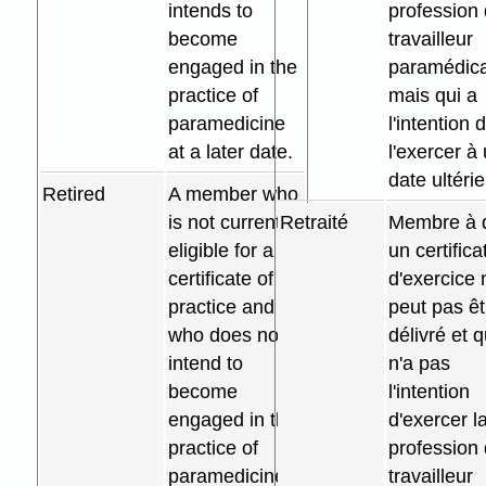
intends to
profession
become
travailleur
engaged in the
paramédica
practice of
mais qui a
paramedicine
l'intention 
at a later date.
l'exercer à
date ultéri
Retired
A member who
is not currently
Retraité
Membre à 
eligible for a
un certifica
certificate of
d'exercice 
practice and
peut pas êt
who does not
délivré et q
intend to
n'a pas
become
l'intention
engaged in the
d'exercer l
practice of
profession
paramedicine
travailleur