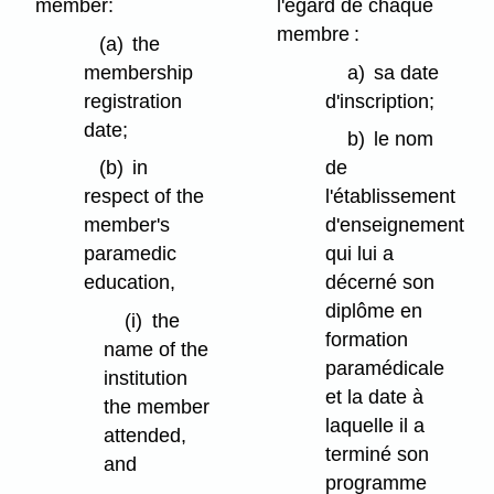
member:
l'égard de chaque
membre :
(a)
the
membership
a)
sa date
registration
d'inscription;
date;
b)
le nom
(b)
in
de
respect of the
l'établissement
member's
d'enseignement
paramedic
qui lui a
education,
décerné son
diplôme en
(i)
the
formation
name of the
paramédicale
institution
et la date à
the member
laquelle il a
attended,
terminé son
and
programme