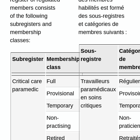
members consists
habilités est formé
of the following
des sous-registres
subregisters and
et catégories de
membership
membres suivants :
classes:
Sous-
Catégor
Subregister
Membership
registre
de
class
membr
Critical care
Full
Travailleurs
Régulie
paramedic
paramédicaux
Provisional
Provisoi
en soins
Temporary
critiques
Tempora
Non-
Non-
practising
praticie
Retired
Retraité