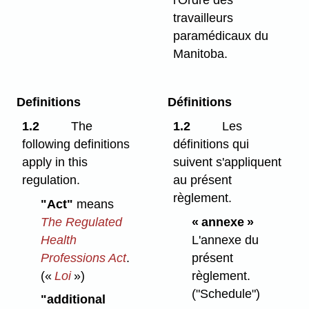
travailleurs
paramédicaux du
Manitoba.
Definitions
Définitions
1.2
The
1.2
Les
following definitions
définitions qui
apply in this
suivent s'appliquent
regulation.
au présent
règlement.
"Act"
means
The Regulated
« annexe »
Health
L'annexe du
Professions Act
.
présent
(«
Loi
»)
règlement.
("Schedule")
"additional