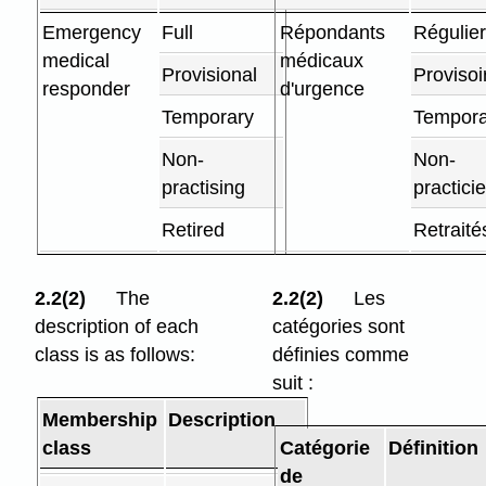
Emergency
Full
Répondants
Régulie
medical
médicaux
Provisional
Provisoi
responder
d'urgence
Temporary
Tempora
Non-
Non-
practising
practici
Retired
Retraité
2.2(2)
The
2.2(2)
Les
description of each
catégories sont
class is as follows:
définies comme
suit :
Membership
Description
class
Catégorie
Définition
de