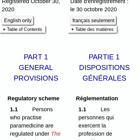
Registered October 30,
Date d'enregistrement :
2020
le 30 octobre 2020
English only
français seulement
Table of Contents
Table des matières
PART 1
PARTIE 1
GENERAL
DISPOSITIONS
PROVISIONS
GÉNÉRALES
Regulatory scheme
Réglementation
1.1
Persons
1.1
Les
who practise
personnes qui
paramedicine are
exercent la
regulated under
The
profession de