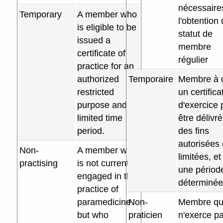
nécessaire
Temporary
A member who
l'obtention
is eligible to be
statut de
issued a
membre
certificate of
régulier
practice for an
authorized
Temporaire
Membre à 
restricted
un certifica
purpose and a
d'exercice 
limited time
être délivré
period.
des fins
autorisées 
Non-
A member who
limitées, et
practising
is not currently
une périod
engaged in the
déterminé
practice of
paramedicine
Non-
Membre qu
but who
praticien
n'exerce pa