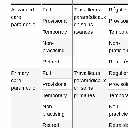
Advanced
Full
Travailleurs
Régulie
care
paramédicaux
Provisional
Provisoi
paramedic
en soins
Temporary
avancés
Tempora
Non-
Non-
practising
praticie
Retired
Retraité
Primary
Full
Travailleurs
Régulie
care
paramédicaux
Provisional
Provisoi
paramedic
en soins
Temporary
primaires
Tempora
Non-
Non-
practising
practici
Retired
Retraité