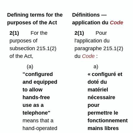
Defining terms for the
Définitions —
purposes of the Act
application du
Code
2(1)
For the
2(1)
Pour
purposes of
l'application du
subsection 215.1(2)
paragraphe 215.1(2)
of the Act,
du
Code
:
(a)
a)
"configured
« configuré et
and equipped
doté du
to allow
matériel
hands-free
nécessaire
use as a
pour
telephone"
permettre le
means that a
fonctionnement
hand-operated
mains libres