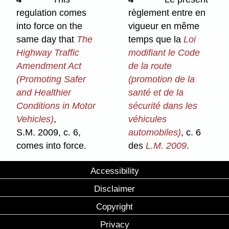
regulation comes
règlement entre en
into force on the
vigueur en même
same day that
The
temps que la
Loi
Highway Traffic
modifiant le Code
Amendment Act
de la route
(Promoting Safer
(promotion de la
and Healthier
santé et de la
Conditions in Motor
sécurité dans les
Vehicles)
,
véhicules
S.M. 2009, c. 6,
automobiles)
, c. 6
comes into force.
des
L.M. 2009
.
Accessibility
Disclaimer
Copyright
Privacy