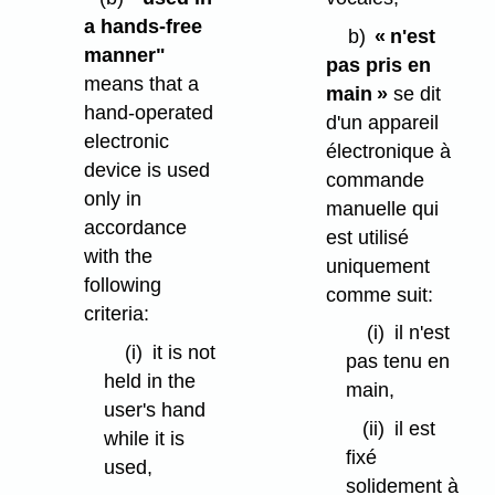
a hands-free
b)
« n'est
manner"
pas pris en
means that a
main »
se dit
hand-operated
d'un appareil
electronic
électronique à
device is used
commande
only in
manuelle qui
accordance
est utilisé
with the
uniquement
following
comme suit:
criteria:
(i)
il n'est
(i)
it is not
pas tenu en
held in the
main,
user's hand
(ii)
il est
while it is
fixé
used,
solidement à