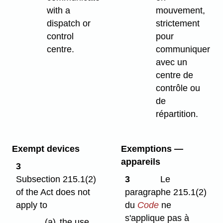
with a
mouvement,
dispatch or
strictement
control
pour
centre.
communiquer
avec un
centre de
contrôle ou
de
répartition.
Exempt devices
Exemptions —
appareils
3
Subsection 215.1(2)
3
Le
of the Act does not
paragraphe 215.1(2)
apply to
du
Code
ne
s'applique pas à
(a)
the use