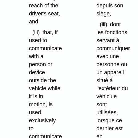
reach of the
depuis son
driver's seat,
siège,
and
(iii)
dont
(iii)
that, if
les fonctions
used to
servant à
communicate
communiquer
with a
avec une
person or
personne ou
device
un appareil
outside the
situé à
vehicle while
l'extérieur du
it is in
véhicule
motion, is
sont
used
utilisées,
exclusively
lorsque ce
to
dernier est
communicate
en