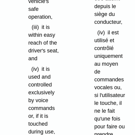
vehicle's
depuis le
safe
siège du
operation,
conducteur,
(iii)
it is
(iv)
il est
within easy
utilisé et
reach of the
contrôlé
driver's seat,
uniquement
and
au moyen
(iv)
it is
de
used and
commandes
controlled
vocales ou,
exclusively
si l'utilisateur
by voice
le touche, il
commands
ne le fait
or, if it is
qu'une fois
touched
pour faire ou
during use,
prendre